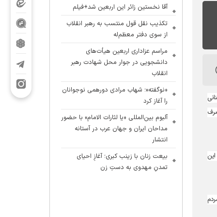
آقا نخستین زائر این اربعین شد+فیلم
تکذیب نقل قول منتسب به رهبر انقلاب
از سوی دفتر معظم‌له
مراسم عزاداری اربعین هیأت‌های
دانشجویی در جوار محل شهادت رهبر
انقلاب
«نوگفته»؛ شهاب مرادی دورهمی نوجوانان
انی
را آغاز کرد
صرف
آلبوم بین‌المللی «یا لثارات الامام» با حضور
مداحان ایران و جهان عرب در آستانه
انتشار
این
بیعت زنان با زینب کبری؛ آغازِ احیای
تمدنِ مهدوی به دستِ زن
ردم