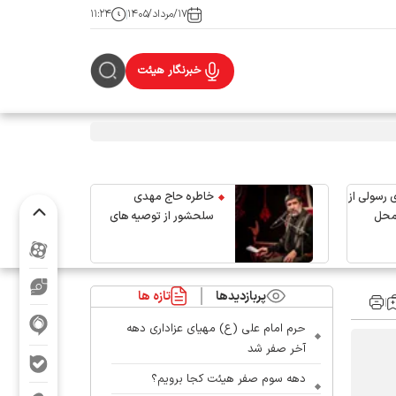
۱۷/مرداد/۱۴۰۵
۱۱:۲۴
خبرنگار هیئت
 رسولی از
خاطره حاج مهدی
محل
سلحشور از توصیه های
رهبر شهید انقلاب
پربازدیدها
تازه ها
حرم امام علی (ع) مهیای عزاداری دهه
آخر صفر شد
دهه سوم صفر هیئت کجا برویم؟