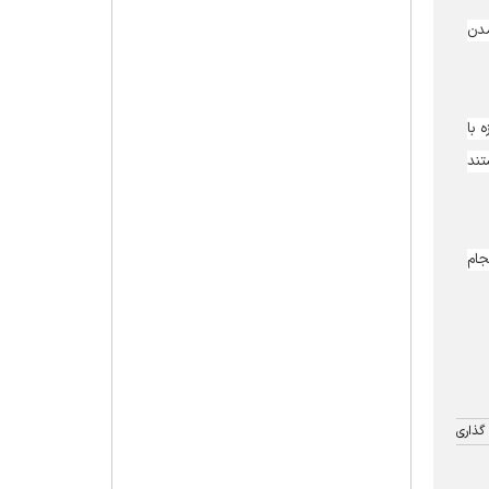
مدن
 با
تند
جام
گذاری