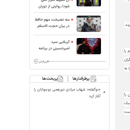
شود/ روایتی از دوران
کودکی و نوجوانی این
واعظ بزرگ و نویسنده و
سه نصیحت مهم حافظ
ند.
پژوهشگر جهان اسلام
در بیان حجت الاسلام
موسوی مطلق
کربلایی سید
امیر‌حسینی در برنامه
 را
ایران حسین(ع):
ران
محسن چاوشی چه
بیشتر
خوب گفت که مردم خدا
 به
مراقب ماست/ مردم
پرطرفدارها
پربحث‌ها
دهن تفرقه افکنان بزنند
«نوگفته»؛ شهاب مرادی دورهمی نوجوانان را
 را
آغاز کرد
سبک
است