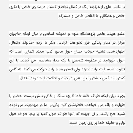
با لباسی عاری از هرگونه رنگ در کمال تواضع. گشتن در مداری خاص با ذکری
خاص و همگانی. با الفاظی خاص و مشترک.
عضو هیئت علمی پژوهشگاه علوم و اندیشه اسلامی با بیان اینکه حاجیان
هرگز در مدار بندگی قرار نخواهند گرفت، مگر با اراده خداوند متعال،
اظهارداشت: تشبیه حرکت انسان حول محور کعبه مانند اقماری است که
حول خورشید در منظومه شمسی با یک مدار مشخص می گردند. با این
تفاوت که سیارات اراده ندارند ولی انسان ها با اراده حرکت می کنند. نه گامی
کمتر و نه گامی بیشتر و این یعنی عبودیت و اطاعت از خداوند متعال.
وی با بیان اینکه طواف خانه خدا اگرچه سنگ و خاکی بیش نیست. حضور با
طهارت و پاک می خواهد، خاطرنشان کرد: پذیرش ما در مهدویت می تواند
شبیه حج باشد. از آن جهت که آنجا طواف حول کعبه و اینجا طواف حول
ولی و خلیفه خدا بر روی زمین است.