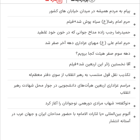
پیام به مردم همیشه در میدان خیابان های کشور
حرم امام رضا(ع) سیاه پوش شد+فیلم
حمیدرضا رجب زاده مداح جوانی که در خون خود غلطید
حرم امام علی (ع) مهیای عزاداری دهه آخر صفر شد
دهه سوم صفر هیئت کجا برویم؟
آقا نخستین زائر این اربعین شد+فیلم
تکذیب نقل قول منتسب به رهبر انقلاب از سوی دفتر معظم‌له
مراسم عزاداری اربعین هیأت‌های دانشجویی در جوار محل شهادت رهبر
انقلاب
«نوگفته»؛ شهاب مرادی دورهمی نوجوانان را آغاز کرد
آلبوم بین‌المللی «یا لثارات الامام» با حضور مداحان ایران و جهان عرب در
آستانه انتشار