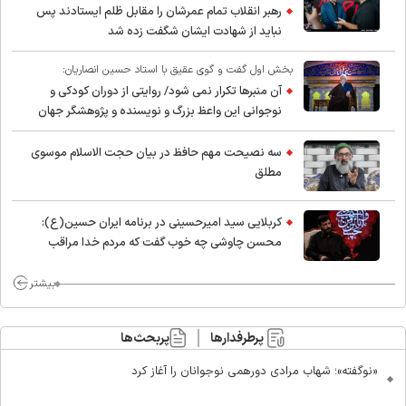
رهبر انقلاب تمام عمرشان را مقابل ظلم ایستادند پس
نباید از شهادت ایشان شگفت زده شد
بخش اول گفت و گوی عقیق با استاد حسین انصاریان:
آن منبرها تکرار نمی شود/ روایتی از دوران کودکی و
نوجوانی این واعظ بزرگ و نویسنده و پژوهشگر جهان
اسلام
سه نصیحت مهم حافظ در بیان حجت الاسلام موسوی
مطلق
کربلایی سید امیر‌حسینی در برنامه ایران حسین(ع):
محسن چاوشی چه خوب گفت که مردم خدا مراقب
ماست/ مردم دهن تفرقه افکنان بزنند
بیشتر
پرطرفدارها
پربحث‌ها
«نوگفته»؛ شهاب مرادی دورهمی نوجوانان را آغاز کرد