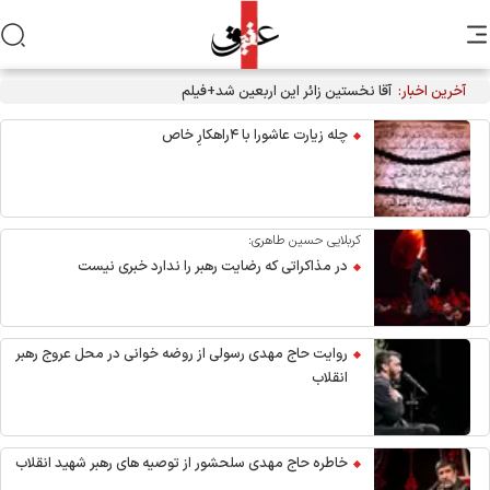
آخرین اخبار:
آقا نخستین زائر این اربعین شد+فیلم
چله زیارت عاشورا با ۴راهکارِ خاص
کربلایی حسین طاهری:
در مذاکراتی که رضایت رهبر را ندارد خبری نیست
روایت حاج مهدی رسولی از روضه خوانی در محل عروج رهبر
انقلاب
خاطره حاج مهدی سلحشور از توصیه های رهبر شهید انقلاب