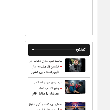
گفتگو
محمد غلوم مداح بحرینی در
گفت و گو با عقیق:
تشییع آقا مقدمه ساز
ظهور است/ این کشور
صاحب دارد
عباس موزون در گفتگو با
عقیق:
رهبر انقلاب تمام
عمرشان را مقابل ظلم
ایستادند پس نباید از
بخش اول گفت و گوی عقیق
شهادت ایشان شگفت
با استاد حسین انصاریان:
زده شد
آن منبرها تکرار نمی