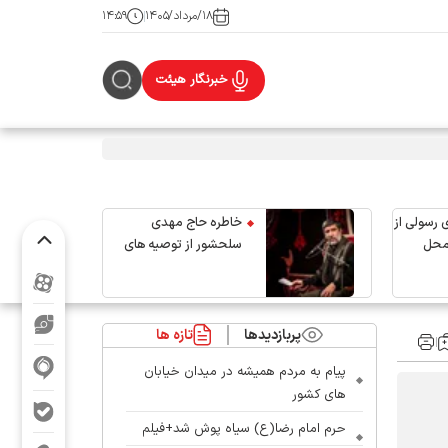
۱۸/مرداد/۱۴۰۵
۱۴:۵۹
خبرنگار هیئت
 رسولی از
خاطره حاج مهدی
محل
سلحشور از توصیه های
رهبر شهید انقلاب
پربازدیدها
تازه ها
پیام به مردم همیشه در میدان خیابان
های کشور
حرم امام رضا(ع) سیاه پوش شد+فیلم