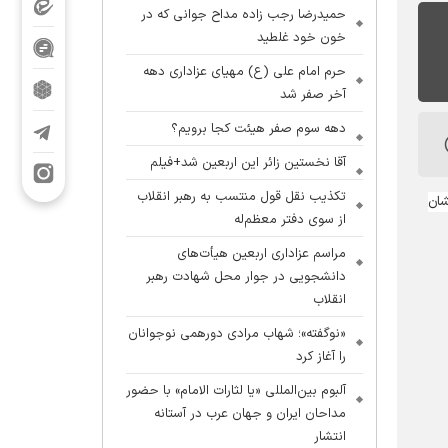
حمیدرضا رجب زاده مداح جوانی که در
خون خود غلطید
حرم امام علی (ع) مهیای عزاداری دهه
آخر صفر شد
دهه سوم صفر هیئت کجا برویم؟
آقا نخستین زائر این اربعین شد+فیلم
تکذیب نقل قول منتسب به رهبر انقلاب
شان
از سوی دفتر معظم‌له
مراسم عزاداری اربعین هیأت‌های
دانشجویی در جوار محل شهادت رهبر
انقلاب
«نوگفته»؛ شهاب مرادی دورهمی نوجوانان
را آغاز کرد
آلبوم بین‌المللی «یا لثارات الامام» با حضور
مداحان ایران و جهان عرب در آستانه
انتشار