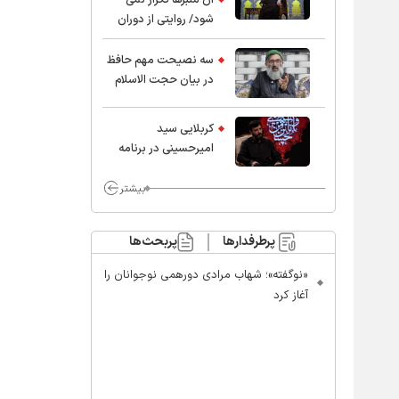
شود/ روایتی از دوران
کودکی و نوجوانی این
واعظ بزرگ و نویسنده و
سه نصیحت مهم حافظ
پژوهشگر جهان اسلام
در بیان حجت الاسلام
موسوی مطلق
کربلایی سید
امیر‌حسینی در برنامه
ایران حسین(ع):
محسن چاوشی چه
بیشتر
خوب گفت که مردم خدا
مراقب ماست/ مردم
پرطرفدارها
پربحث‌ها
دهن تفرقه افکنان بزنند
«نوگفته»؛ شهاب مرادی دورهمی نوجوانان را
آغاز کرد