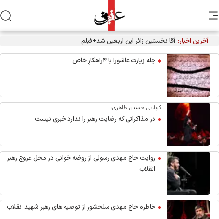
آخرین اخبار:
آقا نخستین زائر این اربعین شد+فیلم
چله زیارت عاشورا با ۴راهکارِ خاص
کربلایی حسین طاهری:
در مذاکراتی که رضایت رهبر را ندارد خبری نیست
روایت حاج مهدی رسولی از روضه خوانی در محل عروج رهبر
انقلاب
خاطره حاج مهدی سلحشور از توصیه های رهبر شهید انقلاب