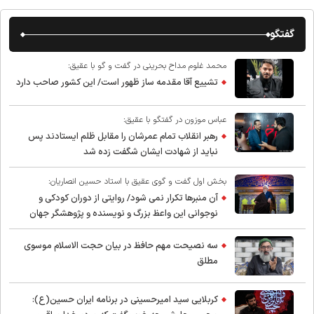
گفتگو
محمد غلوم مداح بحرینی در گفت و گو با عقیق:
تشییع آقا مقدمه ساز ظهور است/ این کشور صاحب دارد
عباس موزون در گفتگو با عقیق:
رهبر انقلاب تمام عمرشان را مقابل ظلم ایستادند پس
نباید از شهادت ایشان شگفت زده شد
بخش اول گفت و گوی عقیق با استاد حسین انصاریان:
آن منبرها تکرار نمی شود/ روایتی از دوران کودکی و
نوجوانی این واعظ بزرگ و نویسنده و پژوهشگر جهان
اسلام
سه نصیحت مهم حافظ در بیان حجت الاسلام موسوی
مطلق
کربلایی سید امیر‌حسینی در برنامه ایران حسین(ع):