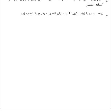
آستانه انتشار
بیعت زنان با زینب کبری؛ آغازِ احیای تمدنِ مهدوی به دستِ زن