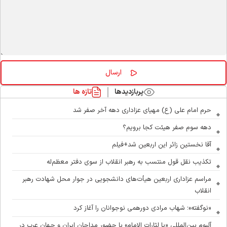
پربازدیدها
تازه ها
حرم امام علی (ع) مهیای عزاداری دهه آخر صفر شد
دهه سوم صفر هیئت کجا برویم؟
آقا نخستین زائر این اربعین شد+فیلم
تکذیب نقل قول منتسب به رهبر انقلاب از سوی دفتر معظم‌له
مراسم عزاداری اربعین هیأت‌های دانشجویی در جوار محل شهادت رهبر
انقلاب
«نوگفته»؛ شهاب مرادی دورهمی نوجوانان را آغاز کرد
آلبوم بین‌المللی «یا لثارات الامام» با حضور مداحان ایران و جهان عرب در