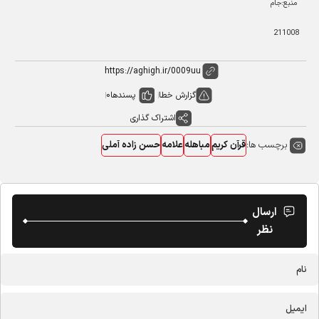
منبع:جام
211008
گزارش خطا
پسندها
0
اشتراک گذاری
برچسب ها:
قرآن کریم
مباهله
علامه
حسن زاده آملی
ارسال
نظر