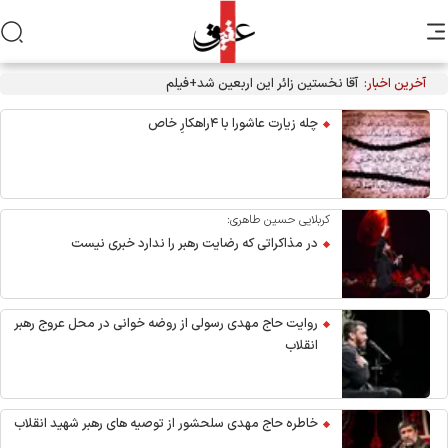
آخرین اخبار:
آقا نخستین زائر این اربعین شد+فیلم
چله زیارت عاشورا با ۴راهکارِ خاص
کربلایی حسین طاهری:
در مذاکراتی که رضایت رهبر را ندارد خبری نیست
روایت حاج مهدی رسولی از روضه خوانی در محل عروج رهبر
انقلاب
خاطره حاج مهدی سلحشور از توصیه های رهبر شهید انقلاب