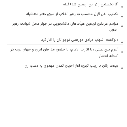
آقا نخستین زائر این اربعین شد+فیلم
تکذیب نقل قول منتسب به رهبر انقلاب از سوی دفتر معظم‌له
مراسم عزاداری اربعین هیأت‌های دانشجویی در جوار محل شهادت رهبر
انقلاب
«نوگفته»؛ شهاب مرادی دورهمی نوجوانان را آغاز کرد
آلبوم بین‌المللی «یا لثارات الامام» با حضور مداحان ایران و جهان عرب در
آستانه انتشار
بیعت زنان با زینب کبری؛ آغازِ احیای تمدنِ مهدوی به دستِ زن