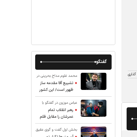
گفتگو
گذاری
محمد غلوم مداح بحرینی در
گفت و گو با عقیق:
تشییع آقا مقدمه ساز
ظهور است/ این کشور
صاحب دارد
عباس موزون در گفتگو با
عقیق:
رهبر انقلاب تمام
عمرشان را مقابل ظلم
ایستادند پس نباید از
بخش اول گفت و گوی عقیق
شهادت ایشان شگفت
با استاد حسین انصاریان:
زده شد
آن منبرها تکرار نمی