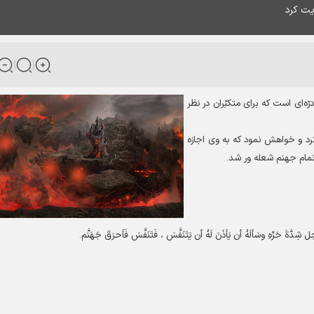
يت كرد
ه‏‌اى است که براى متكبّران در نظر
د و خواهش نمود كه به وى اجازه
مام جهنم شعله ور شد
.
شِدَّةَ حَرِّهِ وسَألَهُ أن يَأذَنَ لَهُ أن يَتَنَفَّسَ ، فَتَنَفَّسَ فَأحرَقَ جَهَنَّم
.