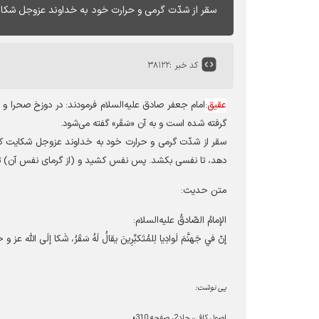
سقر از شدّت گرمی و حرارت خود به خداوند عزوجل شكا
کد خبر :
۳۸۱۲۲
عقیق
:
امام جعفر صادق عليه‌‏السلام فرمودند: در دوزخ صحرا و درّ
گرفته شده است و به آن
«
سَقَر» گفته می‌شود
.
سقر از شدّت گرمی و حرارت خود به خداوند عزوجل شكايت كر
دهد، تا نفسى بكشد. پس نفس كشيد و (از گرماى نفس آن) ت
متن حدیث
:
الإمامُ الصّادقُ عليه‏‌السلام
:
إنّ في جَهنَّمَ لَوادِيا لِلمُتَكبِّرِينَ يقالُ لَهُ سَقَرُ، شَكا إلَى اللّه عز و جل 
پی نوشت:
اصول كافي، جلد2، صفحه 310
»