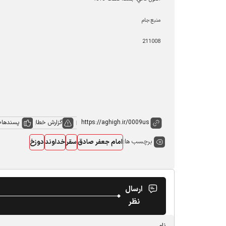
منبع:جام
211008
گزارش خطا
پسندها
0
برچسب ها:
امام جعفر صادق
سقر
خداوند
دوزخ
ارسال
نظر