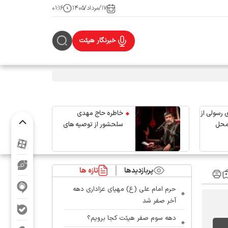
۱۷/مرداد/۱۴۰۵
۰۱:۱۶
خبرنگار هیئت
 رسولی از
خاطره حاج مهدی
محل
سلحشور از توصیه های
رهبر شهید انقلاب
پربازدیدها
تازه ها
حرم امام علی (ع) مهیای عزاداری دهه
آخر صفر شد
دهه سوم صفر هیئت کجا برویم؟