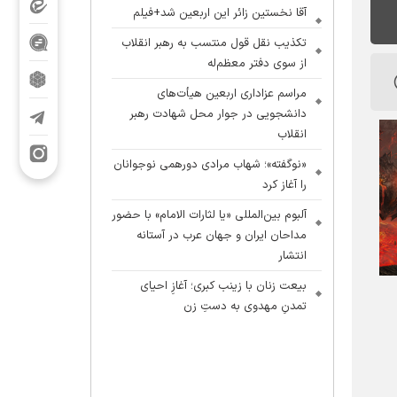
آقا نخستین زائر این اربعین شد+فیلم
تکذیب نقل قول منتسب به رهبر انقلاب
از سوی دفتر معظم‌له
مراسم عزاداری اربعین هیأت‌های
دانشجویی در جوار محل شهادت رهبر
انقلاب
«نوگفته»؛ شهاب مرادی دورهمی نوجوانان
را آغاز کرد
آلبوم بین‌المللی «یا لثارات الامام» با حضور
مداحان ایران و جهان عرب در آستانه
انتشار
بیعت زنان با زینب کبری؛ آغازِ احیای
تمدنِ مهدوی به دستِ زن