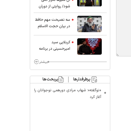
شود/ روایتی از دوران
کودکی و نوجوانی این
واعظ بزرگ و نویسنده و
سه نصیحت مهم حافظ
پژوهشگر جهان اسلام
در بیان حجت الاسلام
موسوی مطلق
کربلایی سید
امیر‌حسینی در برنامه
ایران حسین(ع):
محسن چاوشی چه
بیشتر
خوب گفت که مردم خدا
مراقب ماست/ مردم
پرطرفدارها
پربحث‌ها
دهن تفرقه افکنان بزنند
«نوگفته»؛ شهاب مرادی دورهمی نوجوانان را
آغاز کرد