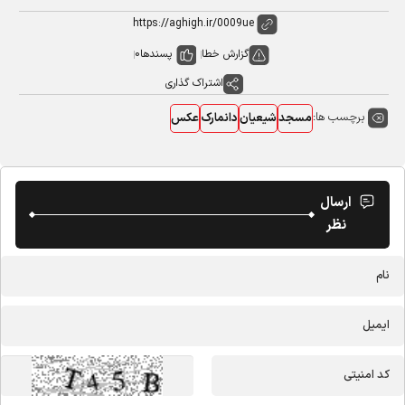
گزارش خطا
پسندها
0
اشتراک گذاری
برچسب ها:
مسجد
شیعیان
دانمارک
عکس
ارسال
نظر