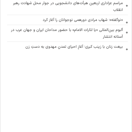
مراسم عزاداری اربعین هیأت‌های دانشجویی در جوار محل شهادت رهبر
انقلاب
«نوگفته»؛ شهاب مرادی دورهمی نوجوانان را آغاز کرد
آلبوم بین‌المللی «یا لثارات الامام» با حضور مداحان ایران و جهان عرب در
آستانه انتشار
بیعت زنان با زینب کبری؛ آغازِ احیای تمدنِ مهدوی به دستِ زن