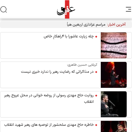
آخرین اخبار:
مراسم عزاداری اربعین هیأت‌های دانشجویی در جوار محل شهادت
رهبر انقلاب
چله زیارت عاشورا با ۴راهکارِ خاص
کربلایی حسین طاهری:
در مذاکراتی که رضایت رهبر را ندارد خبری نیست
روایت حاج مهدی رسولی از روضه خوانی در محل عروج رهبر
انقلاب
خاطره حاج مهدی سلحشور از توصیه های رهبر شهید انقلاب