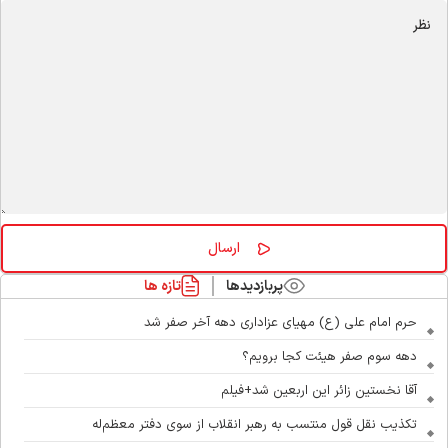
پربازدیدها
تازه ها
حرم امام علی (ع) مهیای عزاداری دهه آخر صفر شد
دهه سوم صفر هیئت کجا برویم؟
آقا نخستین زائر این اربعین شد+فیلم
تکذیب نقل قول منتسب به رهبر انقلاب از سوی دفتر معظم‌له