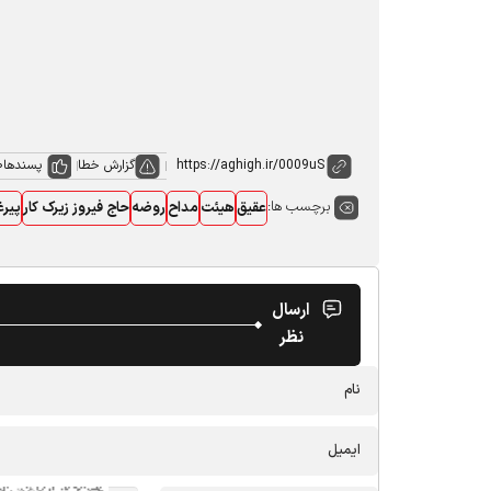
گزارش خطا
پسندها
0
برچسب ها:
عقیق
هیئت
مداح
روضه
حاج فیروز زیرک کار
پیرغ
ارسال
نظر