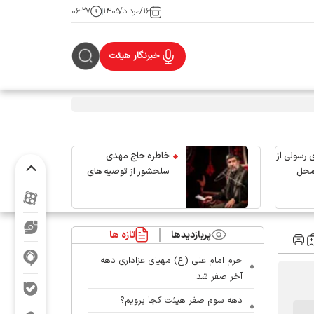
۱۶/مرداد/۱۴۰۵
۰۶:۲۷
خبرنگار هیئت
 رسولی از
خاطره حاج مهدی
محل
سلحشور از توصیه های
رهبر شهید انقلاب
پربازدیدها
تازه ها
حرم امام علی (ع) مهیای عزاداری دهه
آخر صفر شد
دهه سوم صفر هیئت کجا برویم؟