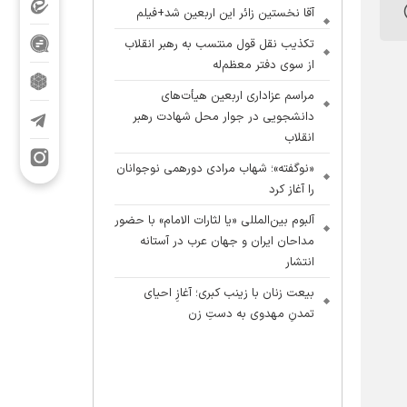
آقا نخستین زائر این اربعین شد+فیلم
تکذیب نقل قول منتسب به رهبر انقلاب
از سوی دفتر معظم‌له
مراسم عزاداری اربعین هیأت‌های
دانشجویی در جوار محل شهادت رهبر
انقلاب
«نوگفته»؛ شهاب مرادی دورهمی نوجوانان
را آغاز کرد
آلبوم بین‌المللی «یا لثارات الامام» با حضور
مداحان ایران و جهان عرب در آستانه
انتشار
بیعت زنان با زینب کبری؛ آغازِ احیای
تمدنِ مهدوی به دستِ زن