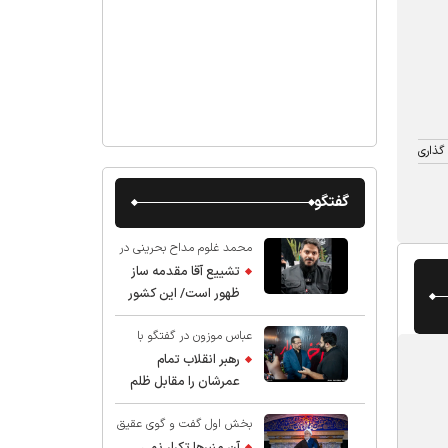
گذاری
گفتگو
محمد غلوم مداح بحرینی در
گفت و گو با عقیق:
تشییع آقا مقدمه ساز
ظهور است/ این کشور
صاحب دارد
عباس موزون در گفتگو با
عقیق:
رهبر انقلاب تمام
عمرشان را مقابل ظلم
ایستادند پس نباید از
بخش اول گفت و گوی عقیق
شهادت ایشان شگفت
با استاد حسین انصاریان:
زده شد
آن منبرها تکرار نمی