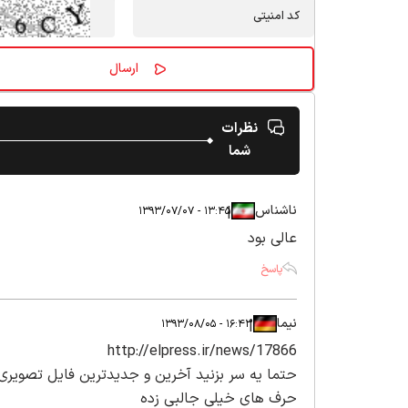
نظرات
شما
ناشناس
|
|
۱۳:۴۵ - ۱۳۹۳/۰۷/۰۷
عالی بود
پاسخ
نیما
|
|
۱۶:۴۳ - ۱۳۹۳/۰۸/۰۵
http://elpress.ir/news/17866
حتما یه سر بزنید آخرین و جدیدترین فایل تصویری ا
حرف های خیلی جالبی زده