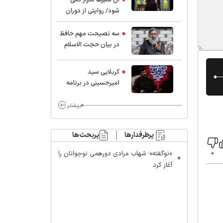
شود/ روایتی از دوران
کودکی و نوجوانی این
واعظ بزرگ و نویسنده و
سه نصیحت مهم حافظ
پژوهشگر جهان اسلام
در بیان حجت الاسلام
موسوی مطلق
کربلایی سید
امیر‌حسینی در برنامه
ایران حسین(ع):
محسن چاوشی چه
بیشتر
خوب گفت که مردم خدا
مراقب ماست/ مردم
پرطرفدارها
پربحث‌ها
دهن تفرقه افکنان بزنند
«نوگفته»؛ شهاب مرادی دورهمی نوجوانان را
0
آغاز کرد