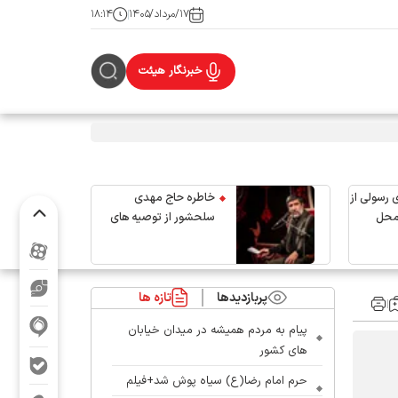
۱۷/مرداد/۱۴۰۵
۱۸:۱۴
خبرنگار هیئت
 رسولی از
خاطره حاج مهدی
محل
سلحشور از توصیه های
رهبر شهید انقلاب
پربازدیدها
تازه ها
پیام به مردم همیشه در میدان خیابان
های کشور
حرم امام رضا(ع) سیاه پوش شد+فیلم