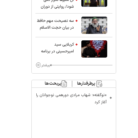
شود/ روایتی از دوران
کودکی و نوجوانی این
واعظ بزرگ و نویسنده و
سه نصیحت مهم حافظ
پژوهشگر جهان اسلام
در بیان حجت الاسلام
موسوی مطلق
کربلایی سید
امیر‌حسینی در برنامه
ایران حسین(ع):
محسن چاوشی چه
بیشتر
خوب گفت که مردم خدا
مراقب ماست/ مردم
پرطرفدارها
پربحث‌ها
دهن تفرقه افکنان بزنند
«نوگفته»؛ شهاب مرادی دورهمی نوجوانان را
آغاز کرد