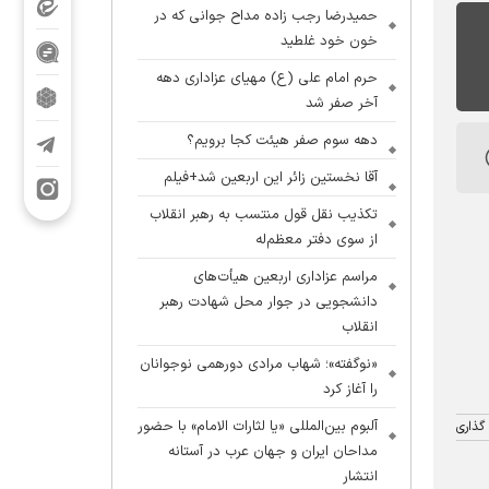
حمیدرضا رجب زاده مداح جوانی که در
خون خود غلطید
حرم امام علی (ع) مهیای عزاداری دهه
آخر صفر شد
دهه سوم صفر هیئت کجا برویم؟
آقا نخستین زائر این اربعین شد+فیلم
تکذیب نقل قول منتسب به رهبر انقلاب
از سوی دفتر معظم‌له
مراسم عزاداری اربعین هیأت‌های
دانشجویی در جوار محل شهادت رهبر
انقلاب
«نوگفته»؛ شهاب مرادی دورهمی نوجوانان
را آغاز کرد
آلبوم بین‌المللی «یا لثارات الامام» با حضور
گذاری
مداحان ایران و جهان عرب در آستانه
انتشار