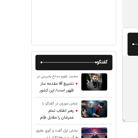
گفتگو
محمد غلوم مداح بحرینی در
گفت و گو با عقیق:
تشییع آقا مقدمه ساز
ظهور است/ این کشور
صاحب دارد
عباس موزون در گفتگو با
عقیق:
رهبر انقلاب تمام
عمرشان را مقابل ظلم
ایستادند پس نباید از
بخش اول گفت و گوی عقیق
شهادت ایشان شگفت
با استاد حسین انصاریان:
زده شد
آن منبرها تکرار نمی