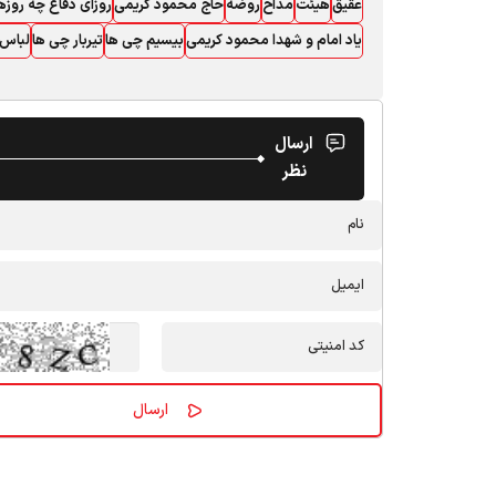
عقیق
هیئت
مداح
روضه
حاج محمود کریمی
روزای دفاع چه روزه
یاد امام و شهدا محمود کریمی
بیسیم چی ها
تیربار چی ها
لباس 
ارسال
نظر