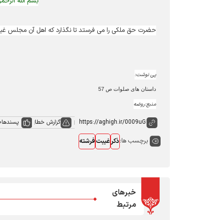
بسم الله الرحم
حضرت حق ملکی را می فرستد تا نگذارد که اهل آن مجلس غیبت 
پی نوشت:
داستان های صلوات ص 57
منبع:روضه
گزارش خطا
پسندها
0
برچسب ها:
ذکر
غیبت
فرشته
خبرهای
مرتبط