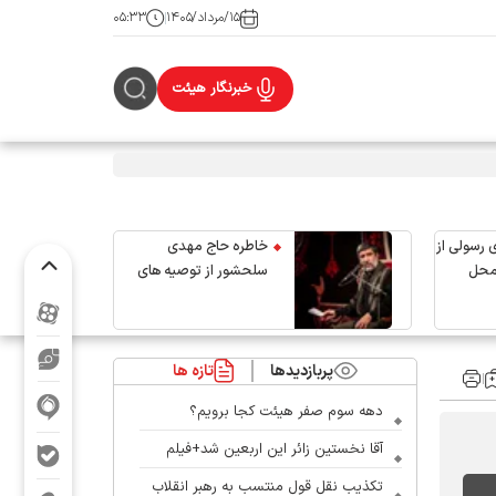
۱۵/مرداد/۱۴۰۵
۰۵:۳۳
خبرنگار هیئت
 رسولی از
خاطره حاج مهدی
محل
سلحشور از توصیه های
رهبر شهید انقلاب
پربازدیدها
تازه ها
دهه سوم صفر هیئت کجا برویم؟
آقا نخستین زائر این اربعین شد+فیلم
تکذیب نقل قول منتسب به رهبر انقلاب