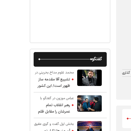
گفتگو
محمد غلوم مداح بحرینی در
گذاری
گفت و گو با عقیق:
تشییع آقا مقدمه ساز
ظهور است/ این کشور
صاحب دارد
عباس موزون در گفتگو با
عقیق:
رهبر انقلاب تمام
عمرشان را مقابل ظلم
ایستادند پس نباید از
بخش اول گفت و گوی عقیق
شهادت ایشان شگفت
با استاد حسین انصاریان:
زده شد
آن منبرها تکرار نمی