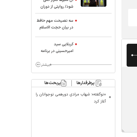
شود/ روایتی از دوران
کودکی و نوجوانی این
واعظ بزرگ و نویسنده و
سه نصیحت مهم حافظ
پژوهشگر جهان اسلام
در بیان حجت الاسلام
موسوی مطلق
کربلایی سید
امیر‌حسینی در برنامه
ایران حسین(ع):
محسن چاوشی چه
بیشتر
خوب گفت که مردم خدا
مراقب ماست/ مردم
پرطرفدارها
پربحث‌ها
دهن تفرقه افکنان بزنند
«نوگفته»؛ شهاب مرادی دورهمی نوجوانان را
آغاز کرد