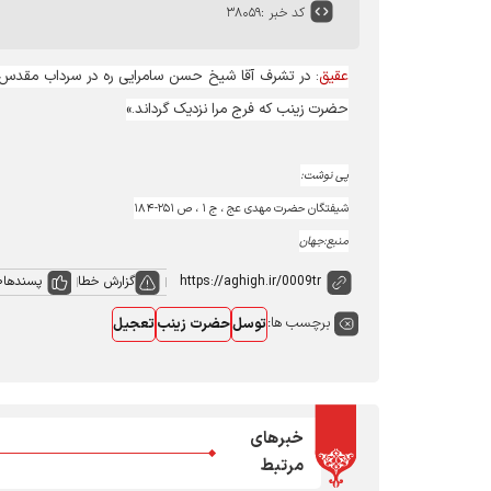
کد خبر :
۳۸۰۵۹
عقیق
: در تشرف آقا شیخ حسن سامرایی ره در سرداب مقدس، 
حضرت زینب که فرج مرا نزدیک گرداند.»
پی نوشت:
شیفتگان حضرت مهدی عج ، ج ۱ ، ص ۲۵۱-۱۸۴
منبع:جهان
گزارش خطا
پسندها
0
برچسب ها:
توسل
حضرت زینب
تعجیل
خبرهای
مرتبط