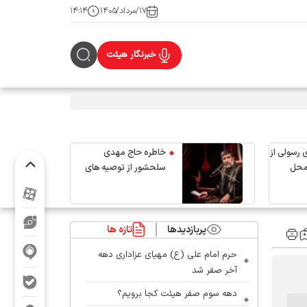
۱۷/مرداد/۱۴۰۵
۱۴:۱۴
خبرنگار هیئت
 رسولی از
خاطره حاج مهدی
محل
سلحشور از توصیه های
رهبر شهید انقلاب
پربازدیدها
تازه ها
حرم امام علی (ع) مهیای عزاداری دهه
آخر صفر شد
دهه سوم صفر هیئت کجا برویم؟