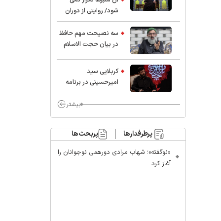
شود/ روایتی از دوران
کودکی و نوجوانی این
واعظ بزرگ و نویسنده و
سه نصیحت مهم حافظ
پژوهشگر جهان اسلام
در بیان حجت الاسلام
موسوی مطلق
کربلایی سید
امیر‌حسینی در برنامه
ایران حسین(ع):
محسن چاوشی چه
بیشتر
خوب گفت که مردم خدا
مراقب ماست/ مردم
پرطرفدارها
پربحث‌ها
دهن تفرقه افکنان بزنند
«نوگفته»؛ شهاب مرادی دورهمی نوجوانان را
آغاز کرد