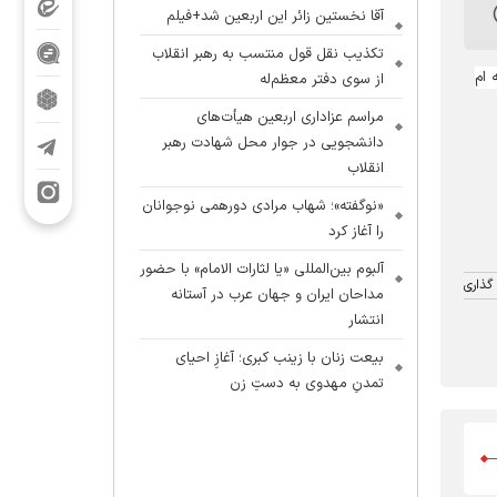
آقا نخستین زائر این اربعین شد+فیلم
تکذیب نقل قول منتسب به رهبر انقلاب
 ام
از سوی دفتر معظم‌له
مراسم عزاداری اربعین هیأت‌های
دانشجویی در جوار محل شهادت رهبر
انقلاب
«نوگفته»؛ شهاب مرادی دورهمی نوجوانان
را آغاز کرد
آلبوم بین‌المللی «یا لثارات الامام» با حضور
گذاری
مداحان ایران و جهان عرب در آستانه
انتشار
بیعت زنان با زینب کبری؛ آغازِ احیای
تمدنِ مهدوی به دستِ زن