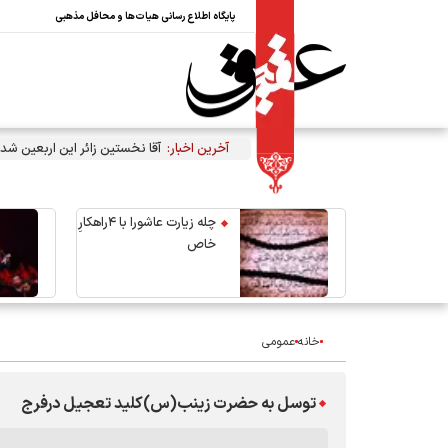
پایگاه اطلاع رسانی هیات‌ها و محافل مذهبی
آخرین اخبار:
آقا نخستین زائر این اربعین شد
چله زیارت عاشورا با ۴راهکارِ
خاص
خانه
عمومی
توسل به حضرت زینب(س)کلید تعجیل درفرج