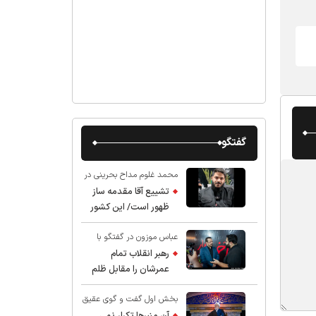
گفتگو
محمد غلوم مداح بحرینی در
گفت و گو با عقیق:
تشییع آقا مقدمه ساز
ظهور است/ این کشور
صاحب دارد
عباس موزون در گفتگو با
عقیق:
رهبر انقلاب تمام
عمرشان را مقابل ظلم
ایستادند پس نباید از
بخش اول گفت و گوی عقیق
شهادت ایشان شگفت
با استاد حسین انصاریان:
زده شد
آن منبرها تکرار نمی