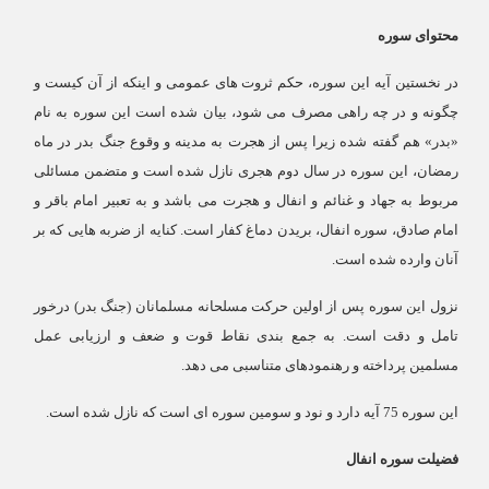
محتوای سوره
در نخستين آيه اين سوره، حكم ثروت‏ هاى عمومى و اينكه از آن كيست و
چگونه و در چه راهى مصرف مى ‏شود، بيان شده است اين سوره به نام
«بدر» هم گفته شده زيرا پس از هجرت به مدينه و وقوع جنگ بدر در ماه
رمضان، اين سوره در سال دوم هجرى نازل شده است و متضمن مسائلى
مربوط به جهاد و غنائم و انفال و هجرت مى‏ باشد و به تعبير امام باقر و
امام صادق، سوره انفال، بريدن دماغ كفار است. كنايه از ضربه ‏هایى كه بر
آنان وارده شده است
.
نزول اين سوره پس از اولين حركت مسلحانه مسلمانان (جنگ بدر) درخور
تامل و دقت است. به جمع ‏بندى نقاط قوت و ضعف و ارزيابى عمل
مسلمين پرداخته و رهنمودهاى متناسبى مى‏ دهد
.
اين سوره 75 آيه دارد و نود و سومين سوره ‏اى است كه نازل شده است
.
فضیلت سوره انفال