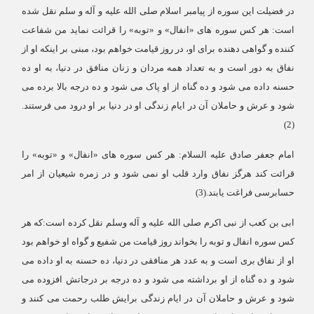
در فضیلت این سوره از پیامبر اسلام صلی الله علیه و آله و سلم نقل شده
است: هر کس سوره های «انفال» و «توبه» را قرائت نماید من شفاعت
کننده و گواهی دهنده برای او، در روز قیامت خواهم بود، مبنی بر اینکه او از
نفاق به دور است و به تعداد همه مردان و زنان منافق در دنیا، به او ده
حسنه داده می شود و ده گناه از او پاک می شود و ده درجه بالا برده می
شود و عرش و حاملان آن در ایام زندگی او در دنیا بر او درود می فرستند.
)
(2
امام جعفر صادق علیه السلام: هر کس سوره های «انفال» و «توبه» را
قرائت کند هرگز نفاق وارد قلب او نمی شود و در زمره شیعیان از امر
حسابرسی فراغت یابند.(3
)
ابی بن کعب از نبی اکرم صلی الله علیه و آله وسلم نقل کرده است:که هر
کس سوره انفال و توبه را بخواند روز قیامت من شفیع و گواه او خواهم بود
او از نفاق بری است و به عدد هر منافقی در دنیا، ده حسنه به او داده می
شود و ده گناه از او برداشته می شود و ده درجه بر درجاتش افزوده می
شود و عرش و حاملان آن در ایام زندگی برایش طلب رحمت می کنند و