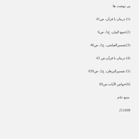
پی نوشت ها
:
(1)
درمان با قرآن، ص41
(2)
جمع البیان، ج5، ص6
(3)
تفسیرالعیاشی، ج2، ص46
(4)
درمان با قرآن،ص 43
(5)
تفسیرالبرهان، ج2، ص639
(6)
خواص الآیات،ص69
منبع:جام
211008