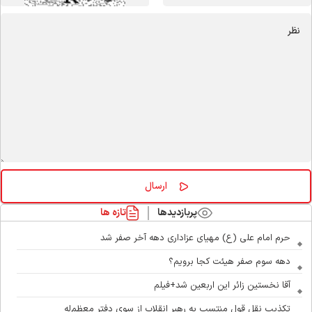
پربازدیدها
تازه ها
حرم امام علی (ع) مهیای عزاداری دهه آخر صفر شد
دهه سوم صفر هیئت کجا برویم؟
آقا نخستین زائر این اربعین شد+فیلم
تکذیب نقل قول منتسب به رهبر انقلاب از سوی دفتر معظم‌له