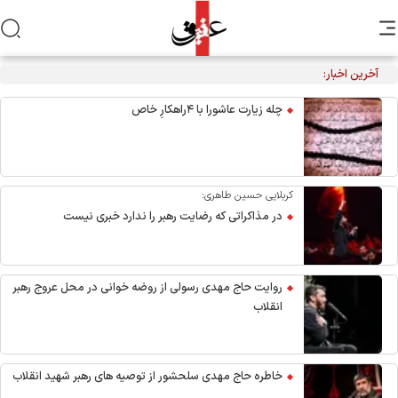
آخرین اخبار:
مراسم عزاداری اربعین هیأت‌های دانشجویی در جوار محل شهادت
رهبر انقلاب
چله زیارت عاشورا با ۴راهکارِ خاص
کربلایی حسین طاهری:
در مذاکراتی که رضایت رهبر را ندارد خبری نیست
روایت حاج مهدی رسولی از روضه خوانی در محل عروج رهبر
انقلاب
خاطره حاج مهدی سلحشور از توصیه های رهبر شهید انقلاب