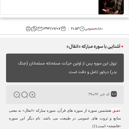
خانه
عمومی
۲۰:۵۳
۱۳۹۳/۰۷/۰۷
آشنایی با سوره مبارکه «انفال»
نزول اين سوره پس از اولين حركت مسلحانه مسلمانان (جنگ
بدر) درخور تامل و دقت است.
کد خبر :
۳۸۰۲۶
عقیق
:
هشتمین سوره از سوره های قرآن، سوره مبارکه «انفال» به معنی
منابع و ثروت‏ هاى عمومى در طبيعت می باشد. نام دیگر این سوره
«فاضحه» است.(1
)