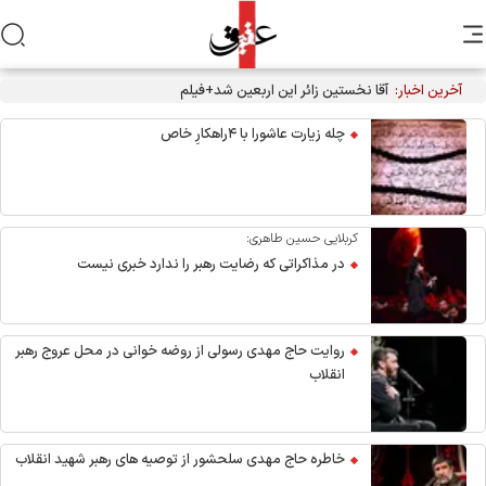
آخرین اخبار:
آقا نخستین زائر این اربعین شد+فیلم
چله زیارت عاشورا با ۴راهکارِ خاص
کربلایی حسین طاهری:
در مذاکراتی که رضایت رهبر را ندارد خبری نیست
روایت حاج مهدی رسولی از روضه خوانی در محل عروج رهبر
انقلاب
خاطره حاج مهدی سلحشور از توصیه های رهبر شهید انقلاب