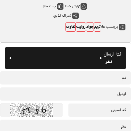
گزارش خطا
پسندها
6
اشتراک گذاری
برچسب ها:
کریم
جواد
روایت
تفاوت
ارسال
نظر