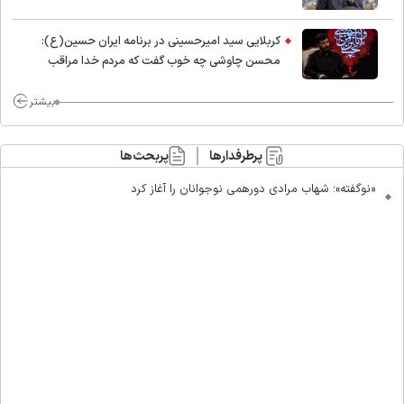
کربلایی سید امیر‌حسینی در برنامه ایران حسین(ع):
محسن چاوشی چه خوب گفت که مردم خدا مراقب
ماست/ مردم دهن تفرقه افکنان بزنند
بیشتر
پرطرفدارها
پربحث‌ها
«نوگفته»؛ شهاب مرادی دورهمی نوجوانان را آغاز کرد