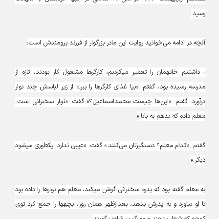
رسید.
آنچه در ادامه می‌خوانید روایت این مادر بزرگوار از فرزند برومندش است:
- داشتیم خانه‎مان را تعمیر می‎کردیم، کارگرها مشغول کار بودند، تازه از
مدرسه رسیده بود، گفتم: «بیا غذای کارگرها را ببر.» از زیر لباسش چند نوار
درآورد، گفتم: «این‌ها چیست محمداسماعیل؟» گفت: «نوار سخنرانی است،
معلم داده که بدهم به بابا.»
گفتم: «کدام معلم؟ دستگیرتان می‌کنند.» گفت: «عیبی ندارد، یک‎طوری می‎شود
دیگر.»
به معلم گفته بود که پدرم سخنرانی گوش می‏کند، معلم هم نوارها را داده بود
تا او بیاورد و به پدرش بدهد، بعدازظهر همان روز، بچه‎ها را جمع کرد توی