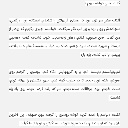
گفت: «می‌خواهم بروم.»
آفتاب هنوز سر نزده بود که صدای گریه‎اش را شنیدم، ایستادم روی درگاهی،
سجاده‎اش پهن بود و زیر لب ذکر می‎گفت، خواستم چیزی بگویم که زودتر از
من گفت: «من می‎روم.» گفتم: «هنوز زخم‌هایت خوب نشده.» گفت: «همه‎ی
دوستانم شهید شدند، سید جعفر، صاحب، عباس، همسنگرهام همه رفتند،
بی‌سر، با لب تشنه، پاره پاره.
نمی‌توانستم بایستم آنجا و به گریه‎هایش نگاه کنم، روسری را گرفتم روی
صورتم، رفتم توی حیاط تا در خلوت گریه کنم، جارو کشیدن را بهانه کردم،
دست خودم نبود، بی‎طاقت شده بودم، سر که بلند کردم، دیدم روی راه پله
نشسته.
گفت: «لباسم را آماده کن.» گوشه‌ روسری را گرفتم روی صورتم، این آخرین
باری بود که او را دیدم، یک خمپاره خورد به سنگرش و او را از ما گرفت.