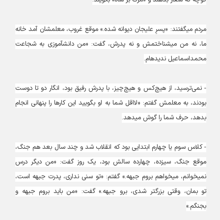
کوچه که شعار بدهند و «مرگ بر شاه» بگویند.
ما، نه من می‎شناختمش و نه پدرش، گفت: «من دانش‎آموزی به شجاعت
محمداسماعیل ندیده‎ام.
- نمی‌ترسید، از هیچ‌کس و هیچ‌چیز، با پدرش رفیق بود، انگار دو تا دوست
بودند، به معلمش گفتم: «لااقل شما به او بگویید این کارها را پنهانی انجام
بدهد، حرف شما را گوش می‎دهد.
- کلاس سوم یا چهارم ابتدایی بود که انقلاب شد و چند سال بعد هم جنگ،
موقع جنگ، سیزده، چهارده سالش بود، یک روز گفت: «من دیگر درس
نمی‎خوانم، می‎خواهم بروم جبهه.» گفتم: «تو سنی نداری، پدرت جبهه است،
تو بمان، وقتی بزرگ‎تر شدی، برو جبهه.» گفت: «من باید بروم جبهه و
بجنگم.»