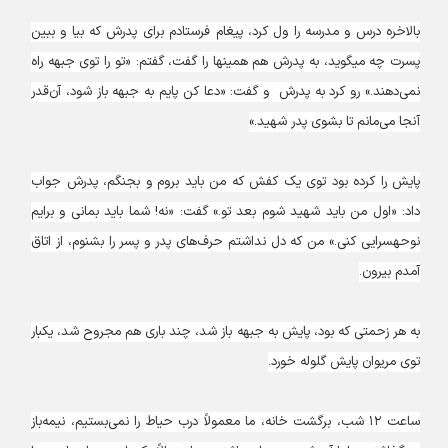
بالاخره درس و مدرسه را ول کرد، پیغام فرستادم برای پدرش که بیا و ببین
پسرت چه می‎گوید، به پدرش هم همین‎ها را گفت، گفتم: «تو را توی جبهه راه
نمی‌دهند.» رو کرد به پدرش و گفت: «دعا کن پایم به جبهه باز شود، آن‌قدر
آنجا می‌مانم تا بشوی پدر شهید.»
پایش را کرده بود توی یک کفش که من باید بروم و بجنگم، پدرش جواب
داد: «اول من باید شهید شوم بعد تو.» گفت: «نه! شما باید بمانی و برایم
نوحه‎سرایی کنی.» من که دل نداشتم حرف‌های پدر و پسر را بشنوم، از اتاق
آمدم بیرون.
به هر زحمتی که بود، پایش به جبهه باز شد، چند باری هم مجروح شد، یک‎بار
توی مریوان پایش گلوله خورد.
ساعت ۱۲ شب، برگشت خانه، ما معمولاً درب حیاط را نمی‌بستیم، نیمه‌باز