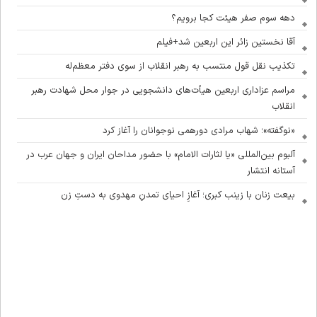
دهه سوم صفر هیئت کجا برویم؟
آقا نخستین زائر این اربعین شد+فیلم
تکذیب نقل قول منتسب به رهبر انقلاب از سوی دفتر معظم‌له
مراسم عزاداری اربعین هیأت‌های دانشجویی در جوار محل شهادت رهبر
انقلاب
«نوگفته»؛ شهاب مرادی دورهمی نوجوانان را آغاز کرد
آلبوم بین‌المللی «یا لثارات الامام» با حضور مداحان ایران و جهان عرب در
آستانه انتشار
بیعت زنان با زینب کبری؛ آغازِ احیای تمدنِ مهدوی به دستِ زن