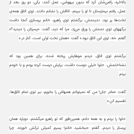
بالاخره، راضی‌شان کرد که بدون بیهوشی، عمل کنند، یکی، دو روز بعد از
عمل، رفتم بیمارستان تا او را ببینم، اتاقش را نشانم دادند، توی اتاق همه‌ی
تخت‌ها پر بود، ندیدمش، برگشتم توی راهرو، خانم پرستاری آنجا داشت
برگه‎های توی دستش را ورق می‌زد، مرا که دید، گفت: «پسرتان را دیدید؟»
گفتم: «نه، توی این اتاق نبود.» گفت: «همان تخت اولی است، کنار در.»
برگشتم توی اتاق، دیدم موهایش ریخته شده، برای همین بود که
نشناختمش، حلوا خیلی دوست داشت، برایش درست کرده بودم و با خودم
بردم.
گفت: «مادر جان! من که نمی‎توانم همه‎اش را بخورم، ببر توی تمام اتاق‌ها،
تقسیم کن.»
حلوا را بردم و به همه دادم، همین‌طور که تو راهرو می‎گشتم، دوباره همان
پرستار را دیدم، گفتم: «ببخشید خانم! پسرم کمرش ترکش خورده، چرا