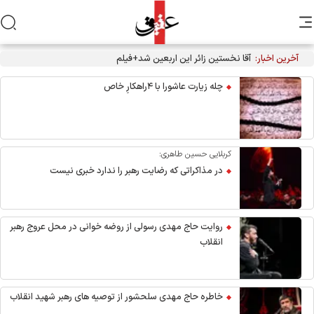
آخرین اخبار:
آقا نخستین زائر این اربعین شد+فیلم
چله زیارت عاشورا با ۴راهکارِ خاص
کربلایی حسین طاهری:
در مذاکراتی که رضایت رهبر را ندارد خبری نیست
روایت حاج مهدی رسولی از روضه خوانی در محل عروج رهبر
انقلاب
خاطره حاج مهدی سلحشور از توصیه های رهبر شهید انقلاب