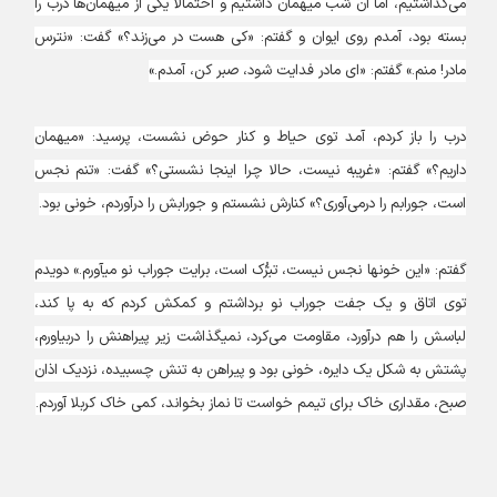
می‌گذاشتیم، اما آن شب میهمان داشتیم و احتمالاً یکی از میهمان‌ها درب را
بسته بود، آمدم روی ایوان و گفتم: «کی هست در می‌زند؟» گفت: «نترس
مادر! منم.» گفتم: «ای مادر فدایت شود، صبر کن، آمدم.»
درب را باز کردم، آمد توی حیاط و کنار حوض نشست، پرسید: «میهمان
داریم؟» گفتم: «غریبه نیست، حالا چرا اینجا نشستی؟» گفت: «تنم نجس
است، جورابم را درمی‌آوری؟» کنارش نشستم و جورابش را درآوردم، خونی بود.
گفتم: «این خون‎ها نجس نیست، تبرُّک است، برایت جوراب نو می‎آورم.» دویدم
توی اتاق و یک جفت جوراب نو برداشتم و کمکش کردم که به پا کند،
لباسش را هم درآورد، مقاومت می‌کرد، نمی‏گذاشت زیر پیراهنش را دربیاورم،
پشتش به شکل یک دایره، خونی بود و پیراهن به تنش چسبیده، نزدیک اذان
صبح، مقداری خاک برای تیمم خواست تا نماز بخواند، کمی خاک کربلا آوردم.