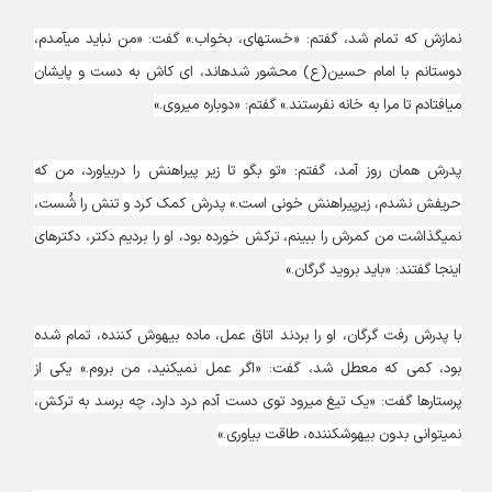
نمازش که تمام شد، گفتم: «خسته‎ای، بخواب.» گفت: «من نباید می‎آمدم،
دوستانم با امام حسین(ع) محشور شده‎اند، ای کاش به دست و پای‎شان
می‎افتادم تا مرا به خانه نفرستند.» گفتم: «دوباره می‎روی.»
پدرش همان روز آمد، گفتم: «تو بگو تا زیر پیراهنش را دربیاورد، من که
حریفش نشدم، زیرپیراهنش خونی است.» پدرش کمک کرد و تنش را شُست،
نمی‎گذاشت من کمرش را ببینم، ترکش خورده بود، او را بردیم دکتر، دکترهای
اینجا گفتند: «باید بروید گرگان.»
با پدرش رفت گرگان، او را بردند اتاق عمل، ماده بیهوش کننده، تمام شده
بود، کمی که معطل شد، گفت: «اگر عمل نمی‎کنید، من بروم.» یکی از
پرستارها گفت: «یک تیغ می‎رود توی دست آدم درد دارد، چه برسد به ترکش،
نمی‎توانی بدون بیهوش‎کننده، طاقت بیاوری.»