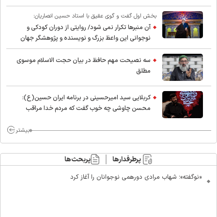
بخش اول گفت و گوی عقیق با استاد حسین انصاریان:
آن منبرها تکرار نمی شود/ روایتی از دوران کودکی و
نوجوانی این واعظ بزرگ و نویسنده و پژوهشگر جهان
اسلام
سه نصیحت مهم حافظ در بیان حجت الاسلام موسوی
مطلق
کربلایی سید امیر‌حسینی در برنامه ایران حسین(ع):
محسن چاوشی چه خوب گفت که مردم خدا مراقب
ماست/ مردم دهن تفرقه افکنان بزنند
بیشتر
پرطرفدارها
پربحث‌ها
«نوگفته»؛ شهاب مرادی دورهمی نوجوانان را آغاز کرد