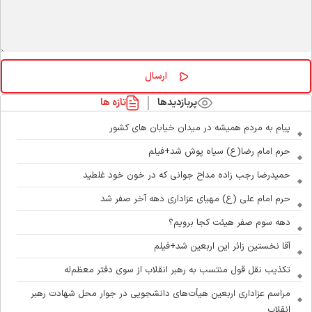
پربازدیدها
تازه ها
پیام به مردم همیشه در میدان خیابان های کشور
حرم امام رضا(ع) سیاه پوش شد+فیلم
حمیدرضا رجب زاده مداح جوانی که در خون خود غلطید
حرم امام علی (ع) مهیای عزاداری دهه آخر صفر شد
دهه سوم صفر هیئت کجا برویم؟
آقا نخستین زائر این اربعین شد+فیلم
تکذیب نقل قول منتسب به رهبر انقلاب از سوی دفتر معظم‌له
مراسم عزاداری اربعین هیأت‌های دانشجویی در جوار محل شهادت رهبر
انقلاب