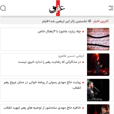
آخرین اخبار:
آقا نخستین زائر این اربعین شد+فیلم
چله زیارت عاشورا با ۴راهکارِ خاص
کربلایی حسین طاهری:
در مذاکراتی که رضایت رهبر را ندارد خبری نیست
روایت حاج مهدی رسولی از روضه خوانی در محل عروج رهبر
انقلاب
خاطره حاج مهدی سلحشور از توصیه های رهبر شهید انقلاب