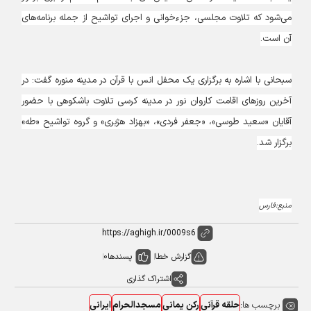
می‌شود که تلاوت مجلسی، جزء‌خوانی و اجرای تواشیح از جمله برنامه‌های
آن است.
سبحانی با اشاره به برگزاری یک محفل انس با قرآن در مدینه منوره گفت: در
آخرین روز‌های اقامت کاروان نور در مدینه کرسی تلاوت باشکوهی با حضور
آقایان «سعید طوسی»، «جعفر فردی»، «بهزاد هژبری» و گروه تواشیح «طه»
برگزار شد.
منبع:فارس
گزارش خطا
پسندها
0
اشتراک گذاری
برچسب ها:
حلقه قرآنی
رکن یمانی
مسجدالحرام
ایرانی