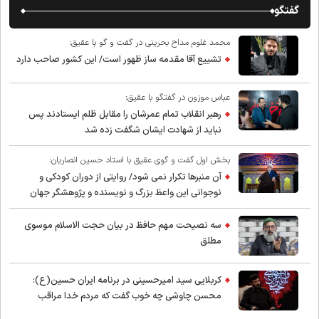
گفتگو
محمد غلوم مداح بحرینی در گفت و گو با عقیق:
تشییع آقا مقدمه ساز ظهور است/ این کشور صاحب دارد
عباس موزون در گفتگو با عقیق:
رهبر انقلاب تمام عمرشان را مقابل ظلم ایستادند پس
نباید از شهادت ایشان شگفت زده شد
بخش اول گفت و گوی عقیق با استاد حسین انصاریان:
آن منبرها تکرار نمی شود/ روایتی از دوران کودکی و
نوجوانی این واعظ بزرگ و نویسنده و پژوهشگر جهان
اسلام
سه نصیحت مهم حافظ در بیان حجت الاسلام موسوی
مطلق
کربلایی سید امیر‌حسینی در برنامه ایران حسین(ع):
محسن چاوشی چه خوب گفت که مردم خدا مراقب
ماست/ مردم دهن تفرقه افکنان بزنند