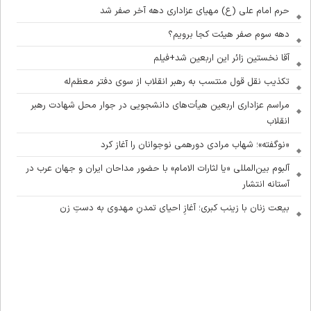
حرم امام علی (ع) مهیای عزاداری دهه آخر صفر شد
دهه سوم صفر هیئت کجا برویم؟
آقا نخستین زائر این اربعین شد+فیلم
تکذیب نقل قول منتسب به رهبر انقلاب از سوی دفتر معظم‌له
مراسم عزاداری اربعین هیأت‌های دانشجویی در جوار محل شهادت رهبر
انقلاب
«نوگفته»؛ شهاب مرادی دورهمی نوجوانان را آغاز کرد
آلبوم بین‌المللی «یا لثارات الامام» با حضور مداحان ایران و جهان عرب در
آستانه انتشار
بیعت زنان با زینب کبری؛ آغازِ احیای تمدنِ مهدوی به دستِ زن