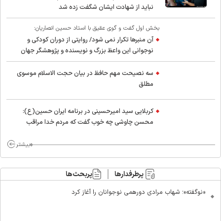
نباید از شهادت ایشان شگفت زده شد
بخش اول گفت و گوی عقیق با استاد حسین انصاریان:
آن منبرها تکرار نمی شود/ روایتی از دوران کودکی و
نوجوانی این واعظ بزرگ و نویسنده و پژوهشگر جهان
اسلام
سه نصیحت مهم حافظ در بیان حجت الاسلام موسوی
مطلق
کربلایی سید امیر‌حسینی در برنامه ایران حسین(ع):
محسن چاوشی چه خوب گفت که مردم خدا مراقب
ماست/ مردم دهن تفرقه افکنان بزنند
بیشتر
پرطرفدارها
پربحث‌ها
«نوگفته»؛ شهاب مرادی دورهمی نوجوانان را آغاز کرد