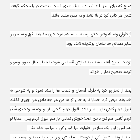
صبح که برای نماز بلند شد دید برف زیادی آمده و پشت در را محکم گرفته.
شیخ هر کاری کرد در باز نشد و در میان مقبره ماند.
از طرفی وسیله وضو حتی وسیله تیمم هم نبود چون مقبره با گچ و سیمان و
سایر مصالح ساختمان پوشیده شده بود.
نزدیک طلوع آفتاب شد دید نمازش قضا می شود با همان حال بدون وضو و
تیمم صحیح نماز را خواند.
بعد از نماز رو کرد به طرف آسمان و دست ها را بلند نمود و به شوخی به
خداوند عرض کرد: خدایا تا به حال تو به من هر چه دادی من چیزی نگفتم
قبول کردم.گاهی نان و پنیر دادی قبول کردم. گاهی نان و ارده شیره دادی شُکر
کردم گاهی هم نان دادی اصلا خورش ندادی باز هم قبول کردم پس خدایا تو
هم امروز این یک نماز بی طهارت مرا قبول کن و مرا مواخذه نکن.
بعد از وفات شیخ یکی از دوستان صالحش او را در خواب دید و پرسید خدا