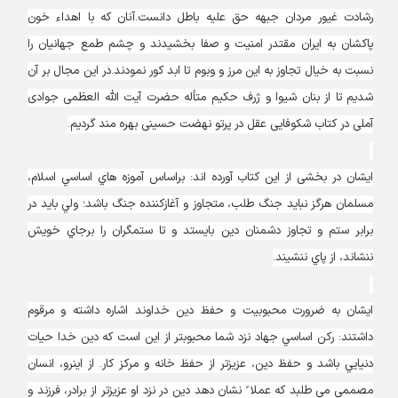
رشادت غیور مردان جبهه حق علیه باطل دانست.آنان که با اهداء خون
پاکشان به ایران مقتدر امنیت و صفا بخشیدند و چشم طمع جهانیان را
نسبت به خیال تجاوز به این مرز و وبوم تا ابد کور نمودند.در این مجال بر آن
شدیم تا از بنان شیوا و ژرف حکیم متأله حضرت آیت الله العظمی جوادی
آملی در کتاب شکوفایی عقل در پرتو نهضت حسینی بهره مند گردیم.
ایشان در بخشی از این کتاب آورده اند: براساس آموزه ‏هاي اساسي اسلام،
مسلمان هرگز نبايد جنگ طلب، متجاوز و آغازکننده جنگ باشد؛ ولي بايد در
برابر ستم و تجاوز دشمنان دين بايستد و تا ستمگران را برجاي خويش
ننشاند، از پاي ننشيند.
ایشان به ضرورت محبوبیت و حفظ دین خداوند اشاره داشته و مرقوم
داشتند: رکن اساسي جهاد نزد شما محبوب‏تر از اين است که دين خدا حيات
دنيايي باشد و حفظ دين، عزيزتر از حفظ خانه و مرکز کار. از اين‏رو، انسان
مصممي مي‏ طلبد که عملا ً نشان دهد دين در نزد او عزيزتر از برادر، فرزند و