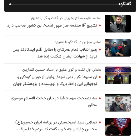
گفتگو
محمد غلوم مداح بحرینی در گفت و گو با عقیق:
تشییع آقا مقدمه ساز ظهور است/ این کشور صاحب دارد
عباس موزون در گفتگو با عقیق:
رهبر انقلاب تمام عمرشان را مقابل ظلم ایستادند پس
نباید از شهادت ایشان شگفت زده شد
بخش اول گفت و گوی عقیق با استاد حسین انصاریان:
آن منبرها تکرار نمی شود/ روایتی از دوران کودکی و
نوجوانی این واعظ بزرگ و نویسنده و پژوهشگر جهان
اسلام
سه نصیحت مهم حافظ در بیان حجت الاسلام موسوی
مطلق
کربلایی سید امیر‌حسینی در برنامه ایران حسین(ع):
محسن چاوشی چه خوب گفت که مردم خدا مراقب
ماست/ مردم دهن تفرقه افکنان بزنند