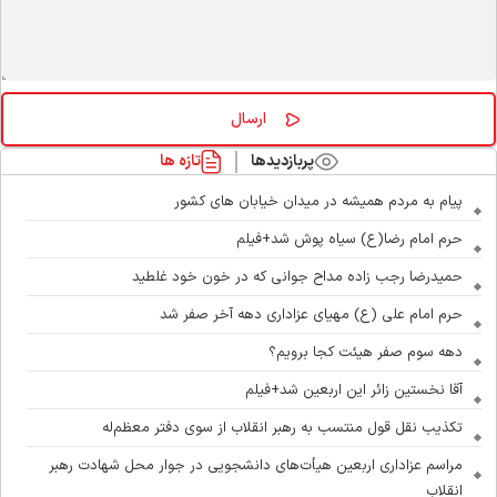
پربازدیدها
تازه ها
پیام به مردم همیشه در میدان خیابان های کشور
حرم امام رضا(ع) سیاه پوش شد+فیلم
حمیدرضا رجب زاده مداح جوانی که در خون خود غلطید
حرم امام علی (ع) مهیای عزاداری دهه آخر صفر شد
دهه سوم صفر هیئت کجا برویم؟
آقا نخستین زائر این اربعین شد+فیلم
تکذیب نقل قول منتسب به رهبر انقلاب از سوی دفتر معظم‌له
مراسم عزاداری اربعین هیأت‌های دانشجویی در جوار محل شهادت رهبر
انقلاب