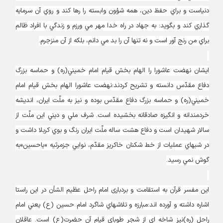
دنياست و براي حفظ دين، همه شؤون وابسته را رها کند و روي آن سرمايه‏
گذاري کند و بگويد: به جهاد در راه خدا مهر مي‏ ورزم و زندگي با افراد ظالم
براي من رنج ‏آور است و نه تنها آن را بد مي‏ دانم، بلکه از آن منزجرم.
ایشان نهضت عاشورا را الهام بخش قيام امام خميني(ره) و حماسه بزرگ
دفاع مقدّس دانسته و تشریح کردند:نهضت عاشورا الهام بخش قيام امام
خميني(ره) و حماسه بزرگ دفاع مقدّس بوده و نيز به ملّت ايران، انديشه
خردمندانه و انگيزه صادقانه بخشيده است. شرف ملي و ديني اين ملّت از
سالار شهيدان است و دفاع هشت ساله ملّت ايران رنگ و بوي کربلا داشت و
در شب‏هاي عمليات از خط شکنان خاکريز مقدّم، نوايي جزمرثيه «ياحسين»به
گوش نمي‏ رسيد.
این مفسر قرآن به استقامت و بردباری امام راحل عظیم الشأن در این راستا
اشاره داشته و آورده اند:مبارزه و تلاش‏هاي شاگرد امام حسين (ع) يعني امام
راحل (ره)نيز شاخه‏ اي از شجر طوباي قيام آن حضرت(ع) است. عاقلان