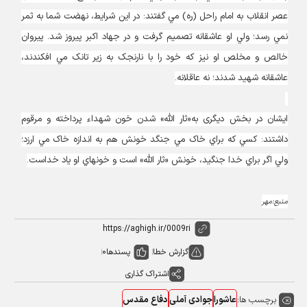
عصر انقلاب به امام راحل (ره) مي‏ گفتند: در اين شرايط، نهضت شما به ثمر
نمي‏ رسد؛ ولي او عاشقانه تصميم گرفت و در جهاد اکبر پيروز شد. پيروان
خالص و مخلص او نيز که خود را با نارنجک به زير تانک مي‏ افکندند،
عاشقانه شهيد شدند؛ نه عاقلانه.
ایشان در بخش دیگری به«ثار الله» شدن خون شهداء پرداخته و مرقوم
داشتند: کسي که براي خاک مي‏ جنگد خونش هم به اندازه خاک مي‏ ارزد؛
ولي اگر براي خدا جنگيد، خونش «ثار الله» است و خونهاي او ياد خداست.
منبع:مهر
گزارش خطا
پسندها
0
اشتراک گذاری
برچسب ها:
عاشورا
جوادی آملی
دفاع مقدس