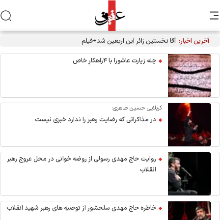
آخرین اخبار:
آقا نخستین زائر این اربعین شد+فیلم
چله زیارت عاشورا با ۴راهکارِ خاص
کربلایی حسین طاهری:
در مذاکراتی که رضایت رهبر را ندارد خبری نیست
روایت حاج مهدی رسولی از روضه خوانی در محل عروج رهبر
انقلاب
خاطره حاج مهدی سلحشور از توصیه های رهبر شهید انقلاب