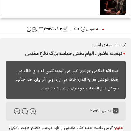
خانه
عمومی
۱۷:۱۴
۱۳۹۳/۰۷/۰۳
آیت الله جوادی آملی:
نهضت عاشورا، الهام بخش حماسه بزرگ دفاع مقدس
آیت الله العظمی جوادی آملی می گوید: کسي که براي خاک مي‏
جنگد خونش هم به اندازه خاک مي‏ ارزد؛ ولي اگر براي خدا جنگيد،
خونش «ثار الله» است و خونهاي او ياد خداست.
کد خبر :
۳۷۹۲۶
عقیق
: گرامی داشت هفته دفاع مقدس را باید فرصتی مغتنم جهت یادآوری