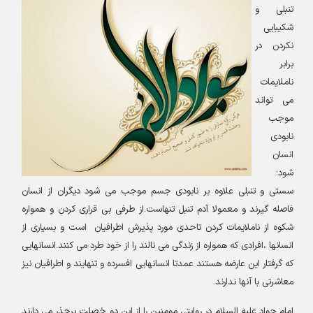
تنبلی و
شکیبایی
نکردن در
برابر
ناملایمات
می تواند
موجب
نابودی
انسان
شود؛
سستی و تنبلی علاوه بر نابودی جسم موجب می شود دیگران از انسان
فاصله گیرند و معمولا آدم تنبل تنهاست.از طرفی بی قراری کردن و همواره
شکوه از ناملایمات کردن تاحدی مورد پذیرش اطرافیان است و بسیاری از
انسانها ،افرادی که همواره از زندگی می نالند را از خود طرد می کنند.انسانهایی
که گرفتار این عارضه هستند عمدتا انسانهایی افسرده و تنهایند و اطرافیان نیز
معاشرتی با آنها ندارند.
امام جواد علیه السلام در روایتی مومنین را از این دو خصلت برحذر می دارند