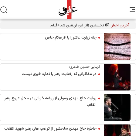
آخرین اخبار:
آقا نخستین زائر این اربعین شد+فیلم
چله زیارت عاشورا با ۴راهکارِ خاص
کربلایی حسین طاهری:
در مذاکراتی که رضایت رهبر را ندارد خبری نیست
روایت حاج مهدی رسولی از روضه خوانی در محل عروج رهبر
انقلاب
خاطره حاج مهدی سلحشور از توصیه های رهبر شهید انقلاب