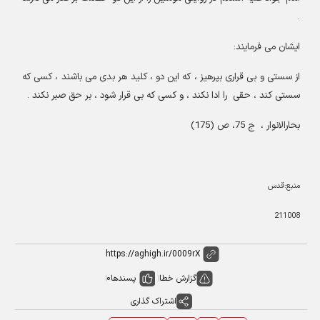
.
ایشان می فرمایند:
از سستی و بی قراری بپرهیز ، که این دو ، کلید هر بدی می باشند ، کسی که
سستی کند ، حقی را ادا نکند ، و کسی که بی قرار شود ، بر حق صبر نکند .
بحارالانوار ، ج 75، ص (175)
منبع:قدس
211008
گزارش خطا
پسندها
0
اشتراک گذاری