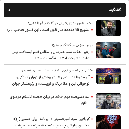
گفتگو
محمد غلوم مداح بحرینی در گفت و گو با عقیق:
تشییع آقا مقدمه ساز ظهور است/ این کشور صاحب دارد
عباس موزون در گفتگو با عقیق:
رهبر انقلاب تمام عمرشان را مقابل ظلم ایستادند پس
نباید از شهادت ایشان شگفت زده شد
بخش اول گفت و گوی عقیق با استاد حسین انصاریان:
آن منبرها تکرار نمی شود/ روایتی از دوران کودکی و
نوجوانی این واعظ بزرگ و نویسنده و پژوهشگر جهان
اسلام
سه نصیحت مهم حافظ در بیان حجت الاسلام موسوی
مطلق
کربلایی سید امیر‌حسینی در برنامه ایران حسین(ع):
محسن چاوشی چه خوب گفت که مردم خدا مراقب