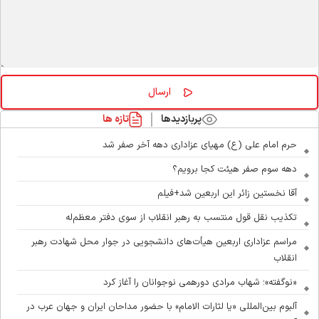
پربازدیدها
تازه ها
حرم امام علی (ع) مهیای عزاداری دهه آخر صفر شد
دهه سوم صفر هیئت کجا برویم؟
آقا نخستین زائر این اربعین شد+فیلم
تکذیب نقل قول منتسب به رهبر انقلاب از سوی دفتر معظم‌له
مراسم عزاداری اربعین هیأت‌های دانشجویی در جوار محل شهادت رهبر
انقلاب
«نوگفته»؛ شهاب مرادی دورهمی نوجوانان را آغاز کرد
آلبوم بین‌المللی «یا لثارات الامام» با حضور مداحان ایران و جهان عرب در