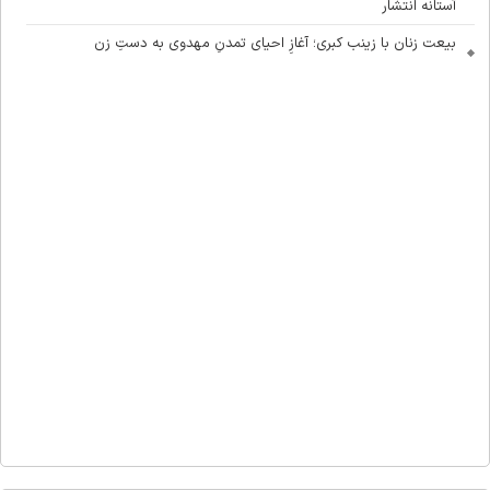
آستانه انتشار
بیعت زنان با زینب کبری؛ آغازِ احیای تمدنِ مهدوی به دستِ زن