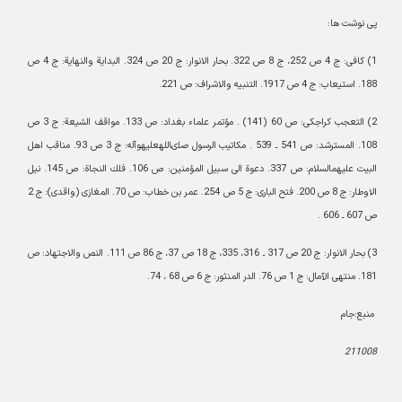
پی نوشت ها:
1) كافى: ج 4 ص 252، ج 8 ص 322. بحار الانوار: ج 20 ص 324. البداية والنهاية: ج 4 ص
188. استيعاب: ج 4 ص 1917. التنبيه والاشراف: ص 221.
2) التعجب كراجكى: ص 60 (141) . مؤتمر علماء بغداد: ص 133. مواقف الشيعة: ج 3 ص
108. المسترشد: ص 541 ـ 539 . مكاتيب الرسول صلى‏الله‏عليه‏و‏آله: ج 3 ص 93. مناقب اهل
البيت عليهم‏السلام: ص 337. دعوة الى سبيل المؤمنين: ص 106. فلك النجاة: ص 145. نيل
الاوطار: ج 8 ص 200. فتح البارى: ج 5 ص 254. عمر بن خطاب: ص 70. المغازى (واقدى): ج 2
ص 607 ـ 606 .
3) بحار الانوار: ج 20 ص 317 ـ 316، 335، ج 18 ص 37، ج 86 ص 111. النص والاجتهاد: ص
181. منتهى الآمال: ج 1 ص 76. الدر المنثور: ج 6 ص 68 ، 74.
منبع:جام
211008