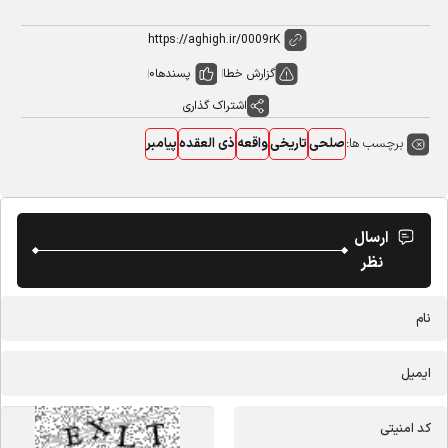
گزارش خطا
پسندها
0
اشتراک گذاری
برچسب ها:
صلحی
تاریخی
واقعه
ذی العقده
پیامبر
ارسال
نظر