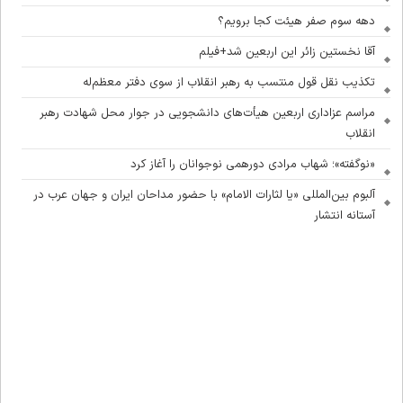
دهه سوم صفر هیئت کجا برویم؟
آقا نخستین زائر این اربعین شد+فیلم
تکذیب نقل قول منتسب به رهبر انقلاب از سوی دفتر معظم‌له
مراسم عزاداری اربعین هیأت‌های دانشجویی در جوار محل شهادت رهبر
انقلاب
«نوگفته»؛ شهاب مرادی دورهمی نوجوانان را آغاز کرد
آلبوم بین‌المللی «یا لثارات الامام» با حضور مداحان ایران و جهان عرب در
آستانه انتشار