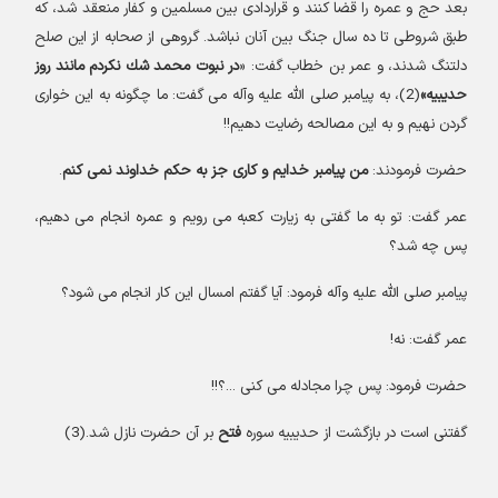
بعد حج و عمره را قضا كنند و قراردادى بين مسلمين و كفار منعقد شد، كه
طبق شروطى تا ده سال جنگ بين آنان نباشد. گروهى از صحابه از اين صلح
دلتنگ شدند، و عمر بن خطاب گفت: «
در نبوت محمد شك نكردم مانند روز
حديبيه»
(2)، به پيامبر صلى‏ الله‏ عليه‏ و‏آله مى‏ گفت: ما چگونه به اين خوارى
گردن نهيم و به اين مصالحه رضايت دهيم!!
حضرت فرمودند:
من پيامبر خدايم و كارى جز به حكم خداوند نمى ‏كنم
.
عمر گفت: تو به ما گفتى به زيارت كعبه مى ‏رويم و عمره انجام مى ‏دهيم،
پس چه شد؟
پيامبر صلى ‏الله ‏عليه ‏و‏آله فرمود: آيا گفتم امسال اين كار انجام مى ‏شود؟
عمر گفت: نه!
حضرت فرمود: پس چرا مجادله مى‏ كنى ...؟!!
گفتنی است در بازگشت از حديبيه سوره
فتح
بر آن حضرت نازل شد.(3)