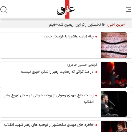
آخرین اخبار:
آقا نخستین زائر این اربعین شد+فیلم
چله زیارت عاشورا با ۴راهکارِ خاص
کربلایی حسین طاهری:
در مذاکراتی که رضایت رهبر را ندارد خبری نیست
روایت حاج مهدی رسولی از روضه خوانی در محل عروج رهبر
انقلاب
خاطره حاج مهدی سلحشور از توصیه های رهبر شهید انقلاب