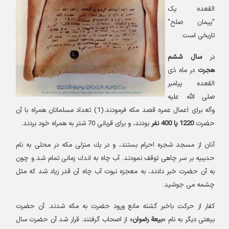
القعده یک
"پیمان صلح"
تاریخی است.
در
سال ششم
هجرت
در ماه ذى
القعده پيامبر
صلى ‏الله‏ عليه‏
و‏آله براى اعمال عمره قصد مكه فرمودند.(1) تعداد مسلمانان همراه با آن
حضرت
1220 يا 400 نفر
بودند، و براى قربانى 70 شتر به همراه خود بردند.
آنان از مسجد شجره احرام بستند، و در يك منزلى مكه در محلى به نام
حديبيه بر سر چاهى توقف نمودند. آب چاه به اندك زمانى تمام شد و چون
به آن حضرت خبر دادند، به معجزه نبوت آب چاه آن قدر زياد شد كه مثل
چشمه مى‏ جوشيد.
كفار از حركت باخبر گشته مانع ورود حضرت به مكه شدند. آن حضرت
بيعتى ديگر به نام «
بيعة رضوان
» از اصحاب گرفتند. قرار شد آن حضرت سال