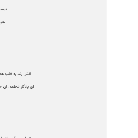
نیست
هیچ
آتش زند به قلب همه
اى یادگار فاطمه، اى