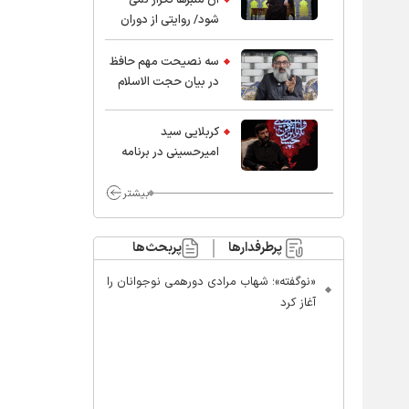
شود/ روایتی از دوران
کودکی و نوجوانی این
واعظ بزرگ و نویسنده و
سه نصیحت مهم حافظ
پژوهشگر جهان اسلام
در بیان حجت الاسلام
موسوی مطلق
کربلایی سید
امیر‌حسینی در برنامه
ایران حسین(ع):
محسن چاوشی چه
بیشتر
خوب گفت که مردم خدا
مراقب ماست/ مردم
پرطرفدارها
پربحث‌ها
دهن تفرقه افکنان بزنند
«نوگفته»؛ شهاب مرادی دورهمی نوجوانان را
آغاز کرد