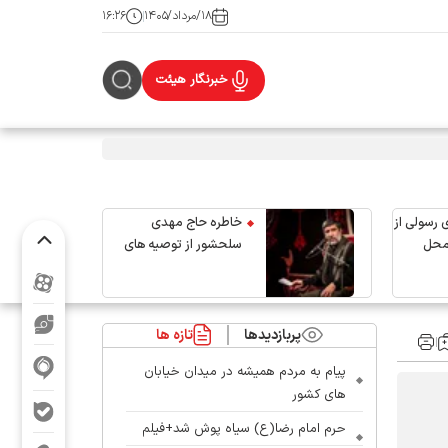
۱۸/مرداد/۱۴۰۵
۱۶:۲۶
خبرنگار هیئت
 رسولی از
خاطره حاج مهدی
محل
سلحشور از توصیه های
رهبر شهید انقلاب
پربازدیدها
تازه ها
پیام به مردم همیشه در میدان خیابان
های کشور
حرم امام رضا(ع) سیاه پوش شد+فیلم