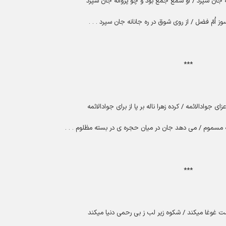
نه جان سپرد / او شمع جمع بود و چو پروانه جان سپرد
 اُمّ فضل / از روی شوق در ره جانانه جان سپرد
. . .
***
ى جوادالائمه / کرده زهرا ناله بر پا از براى جوادالائمه
مسموم / مى‏ دهد جان در میان حجره ‏ى در بسته مظلوم
. . .
***
ت غوغا میکند / شکوه زیر لب ز بی رحمی دنیا میکند