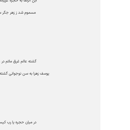
ابن الرضا به حجره غریبا
مسموم شد ز زهر جگر سوز
گشته عالم غرق ماتم در عزا
یوسف زهرا به سن نوجوانى گشته 
در میان حجره یا رب کیس