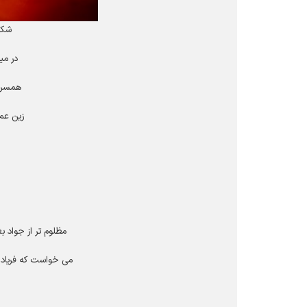
شکو
در می
همسرش
زین عمل
مظلوم تر از جواد 
می خواست که فریاد 