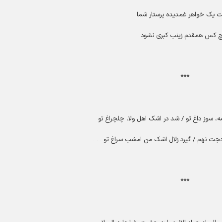
 یک خواهر غمدیده پرستار شما
 کس همقدم زینب کبری نشود
***
، سوز داغ تو / شد در اشک اهل ولا، چلچراغ تو
 حجت نهم / گیرد زلال اشک من امشب سراغ تو
. . .
***