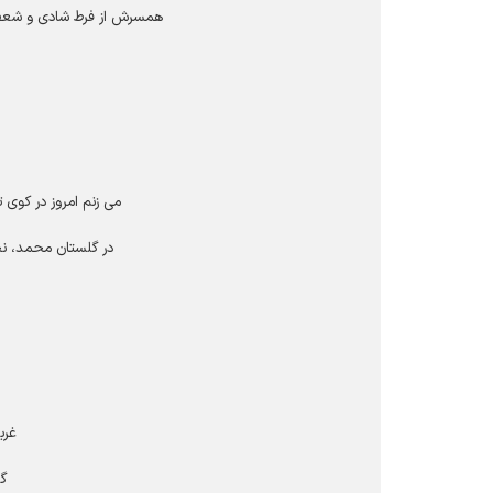
همسرش از فرط شادی و شعف ک
می زنم امروز در کوی تو
در گلستان محمد، نخ
غرب
گ