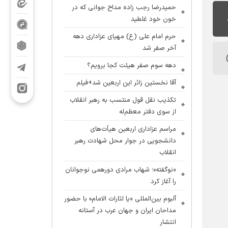
حمیدرضا رجب زاده مداح جوانی که در
خون خود غلطید
حرم امام علی (ع) مهیای عزاداری دهه
آخر صفر شد
دهه سوم صفر هیئت کجا برویم؟
آقا نخستین زائر این اربعین شد+فیلم
تکذیب نقل قول منتسب به رهبر انقلاب
از سوی دفتر معظم‌له
مراسم عزاداری اربعین هیأت‌های
دانشجویی در جوار محل شهادت رهبر
انقلاب
«نوگفته»؛ شهاب مرادی دورهمی نوجوانان
را آغاز کرد
آلبوم بین‌المللی «یا لثارات الامام» با حضور
مداحان ایران و جهان عرب در آستانه
انتشار