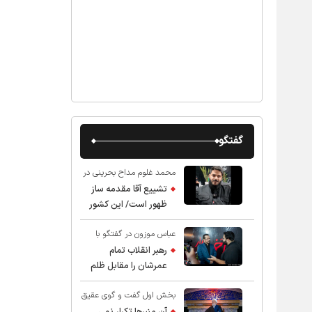
گفتگو
محمد غلوم مداح بحرینی در
گفت و گو با عقیق:
تشییع آقا مقدمه ساز
ظهور است/ این کشور
صاحب دارد
عباس موزون در گفتگو با
عقیق:
رهبر انقلاب تمام
عمرشان را مقابل ظلم
ایستادند پس نباید از
بخش اول گفت و گوی عقیق
شهادت ایشان شگفت
با استاد حسین انصاریان:
زده شد
آن منبرها تکرار نمی