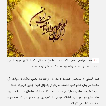
عقیق
:
سيد مرتضى رضى اللَّه عنه در پاسخ مسائلى كه از شهر «رى» از وى
پرسيده ‏اند، از جمله درباره «رجعت» كه سؤال كرده بودند
:
عده قليلى از شيعيان عقيده دارند كه «رجعت» يعنى بازگشت دولت آل
محمد در زمان قائم عليه السّلام نه رجوع بدنهاى آنها، چنين فرموده است
:
عقيده شيعه اماميه درباره رجعت آنست كه خداوند متعال در موقع ظهور
امام زمان مهدى عليه السّلام مردمى از شيعيان آن حضرت را كه قبلا مرده
بودند، بدنيا برمي گرداند
.