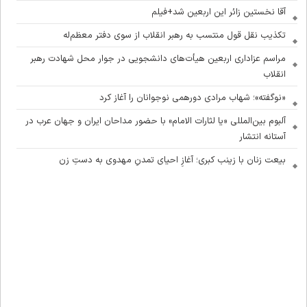
آقا نخستین زائر این اربعین شد+فیلم
تکذیب نقل قول منتسب به رهبر انقلاب از سوی دفتر معظم‌له
مراسم عزاداری اربعین هیأت‌های دانشجویی در جوار محل شهادت رهبر
انقلاب
«نوگفته»؛ شهاب مرادی دورهمی نوجوانان را آغاز کرد
آلبوم بین‌المللی «یا لثارات الامام» با حضور مداحان ایران و جهان عرب در
آستانه انتشار
بیعت زنان با زینب کبری؛ آغازِ احیای تمدنِ مهدوی به دستِ زن