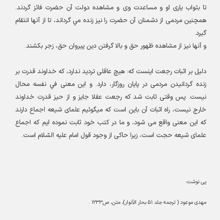
تا بثواب يارى او و مساعدت وى و مشاهده دولت آن حضرت فائز گردند.
همچنين مردمى از دشمنان آن حضرت را نيز زنده مي گرداند، تا از آنها انتقام
گيرد
.
و آنها نيز از مشاهده ظهور حق و بالا گرفتن دين پيروان حق، زجر بكشند
.
دليل بر اثبات رجعت اينست كه: هيچ عاقلى ترديد ندارد، كه خداوند قدرت بر
زنده گردانيدن مردمى در پايان روزگار، دارد. و اين معنى في نفسه محال
نيست. پس‏ وقتى ثابت شد كه رجعت عقلا جايز و از حيز قدرت خداوند
خارج نيست، راه اثبات آن باين است كه ميگوئيم علماى شيعه اجماع دارند
كه اين معنى واقع مى‏ شود، و ما در كتب خود ثابت نموده ‏ايم كه اجماع
علماى شيعه حجت است، زيرا حاكى از وجود قول امام عليه السّلام است
.
پی نوشت:
مهدى موعود ( ترجمه جلد
۵۱
بحار الأنوار)، متن، ص
۱۲۳۳
.