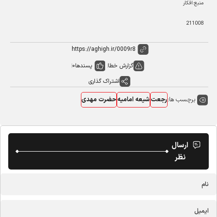
منبع:افکار
211008
گزارش خطا
پسندها
0
اشتراک گذاری
برچسب ها:
رجعت
شیعه امامیه
حضرت مهدی
ارسال
نظر