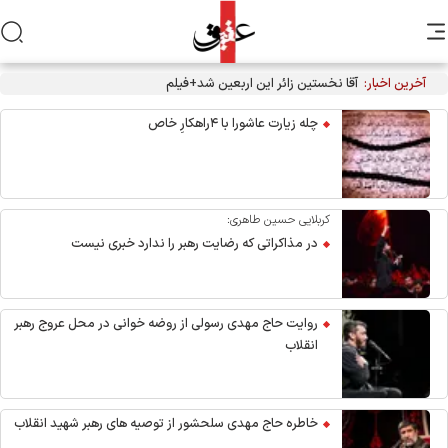
آخرین اخبار:
آقا نخستین زائر این اربعین شد+فیلم
چله زیارت عاشورا با ۴راهکارِ خاص
کربلایی حسین طاهری:
در مذاکراتی که رضایت رهبر را ندارد خبری نیست
روایت حاج مهدی رسولی از روضه خوانی در محل عروج رهبر
انقلاب
خاطره حاج مهدی سلحشور از توصیه های رهبر شهید انقلاب