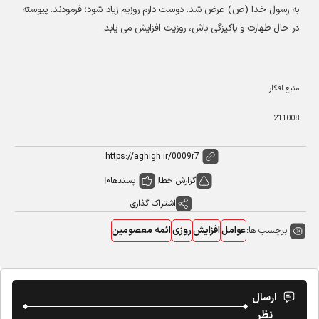
به رسول خدا (ص) عرض شد: دوست دارم روزیم زیاد شود؛ فرمودند: پیوسته
در حال طهارت و پاکیزگی باش، روزیت افزایش می یابد
.
منبع:افکار
211008
گزارش خطا
پسندها
0
اشتراک گذاری
برچسب ها:
عوامل
افزایش
روزی
ائمه معصومین
ارسال
نظر