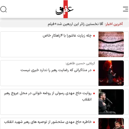
آخرین اخبار:
آقا نخستین زائر این اربعین شد+فیلم
چله زیارت عاشورا با ۴راهکارِ خاص
کربلایی حسین طاهری:
در مذاکراتی که رضایت رهبر را ندارد خبری نیست
روایت حاج مهدی رسولی از روضه خوانی در محل عروج رهبر
انقلاب
خاطره حاج مهدی سلحشور از توصیه های رهبر شهید انقلاب