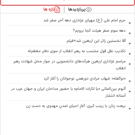
پربازدیدها
تازه ها
حرم امام علی (ع) مهیای عزاداری دهه آخر صفر شد
دهه سوم صفر هیئت کجا برویم؟
آقا نخستین زائر این اربعین شد+فیلم
تکذیب نقل قول منتسب به رهبر انقلاب از سوی دفتر معظم‌له
مراسم عزاداری اربعین هیأت‌های دانشجویی در جوار محل شهادت رهبر
انقلاب
«نوگفته»؛ شهاب مرادی دورهمی نوجوانان را آغاز کرد
آلبوم بین‌المللی «یا لثارات الامام» با حضور مداحان ایران و جهان عرب در
آستانه انتشار
بیعت زنان با زینب کبری؛ آغازِ احیای تمدنِ مهدوی به دستِ زن