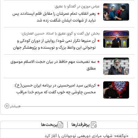
عباس موزون در گفتگو با عقیق:
رهبر انقلاب تمام عمرشان را مقابل ظلم ایستادند پس
نباید از شهادت ایشان شگفت زده شد
بخش اول گفت و گوی عقیق با استاد حسین انصاریان:
آن منبرها تکرار نمی شود/ روایتی از دوران کودکی و
نوجوانی این واعظ بزرگ و نویسنده و پژوهشگر جهان
اسلام
سه نصیحت مهم حافظ در بیان حجت الاسلام موسوی
مطلق
کربلایی سید امیر‌حسینی در برنامه ایران حسین(ع):
محسن چاوشی چه خوب گفت که مردم خدا مراقب
ماست/ مردم دهن تفرقه افکنان بزنند
بیشتر
پرطرفدارها
پربحث‌ها
«نوگفته»؛ شهاب مرادی دورهمی نوجوانان را آغاز کرد