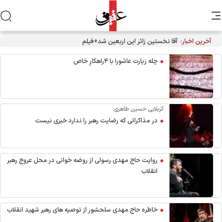
آخرین اخبار:
آقا نخستین زائر این اربعین شد+فیلم
چله زیارت عاشورا با ۴راهکارِ خاص
کربلایی حسین طاهری:
در مذاکراتی که رضایت رهبر را ندارد خبری نیست
روایت حاج مهدی رسولی از روضه خوانی در محل عروج رهبر
انقلاب
خاطره حاج مهدی سلحشور از توصیه های رهبر شهید انقلاب