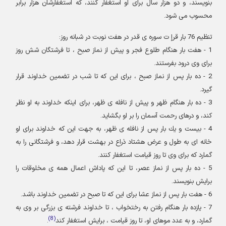
بنويسند، و دو هزار سال براى او استغفار كنند، كه استغفارشان هزار برابر
محسوب مى شود.
تنظيم 76 بار قرإ ت سوره ى قدر در هفت نوبت در شبانه روز:
1 - هفت بار هنگام طلوع فجر و پيش از نماز صبح ، تا فرشتگان شش روز
براى وى درود بفرستند.
2 - ده بار پس از نماز صبح ، براى اين كه تا شب در تضمين خداوند قرار
گيرد.
3 - ده بار هنگام ظهر و پيش از نافله ى ظهر، براى اينكه خداوند به او نظر
كند، و درهاى رحمت آسمان را بر او بگشايد.
4 - بيست و يك بار پس از نافله ى ظهر، به جهت اين كه خداوند براى او
خانه اى به طول و عرض هشتاد ذراع در بهشت قرار دهد، و فرشتگانى را به
گمارد كه براى وى تا روز قيامت استغفار كنند.
5 - ده بار پس از نماز عصر، تا اين كه پاداش اعمال همه ى مخلوقات را
برايش بنويسند.
6 - هفت بار پس از نماز عشا براى اين كه تا صبح در تضمين خداوند باشد.
7 - يازده بار هنگام رفتن به رختخواب ، تا خداوند فرشته ى بزرگى بر وى به
)
8
(
گمارد، و به عدد موهاى او، تا روز قيامت ، برايش استغفار كند
.