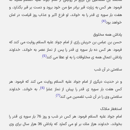
محمد بن اسماعيل بن بزيع در روايتى از امام جواد عليه السلام شنيد كه
فرمود: هر كس به زيارت قبر برادر مؤ من خود برود و دست بر قبر بگذارد، و
هفت بار سوره ى قدر را به خواند، او فزع اكبر و عذاب روز قيامت در امان
)
4
(
خواهد بود
.
پاداش همه مخلوق
حسن بن عباس بن حريش رازى از امام جواد عليه السلام روايت مى كند كه
فرمود: هر كس ده بار سوره ى قدر را پس از نماز عصر به خواند، خداوند
)
5
(
پاداش اعمال همه ى مخلوقات را به او عطا مى كند
.
سلامتی در آن شب
و در حديث ديگرى از امام جواد عليه السلام روايت مى كند كه فرمود: هر
)
6
(
كس هفت بار سوره ى قدر را پيش از نماز عشإ
، به خواند، خداوند
)
7
(
سلامتى وى را در آن شب تضمين مى كند
.
استغفار ملائک
امام جواد عليه السلام فرمود: هر كس در شب و روز 76 بار سوره ى قدر را
بخواند، خداوند هزاز ملك بر او مى گمارد كه پاداش 36 هزار سال براى وى