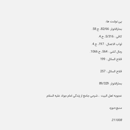
پی نوشت ها:
بحارالانوار: 82/66، ح 58.
كافى : 5/316، ح 4.
ثواب الاعمال : 197، ح 4.
رجال كشى : 564، ح 1066.
فلاح السائل : 199
فلاح السائل : 257
بحارالانوار: 89/329
عجوبه اهل البيت
، شرحى جامع از زندگى امام جواد عليه السلام
منبع:حوزه
211008