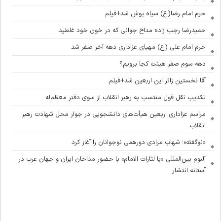
حرم امام رضا(ع) سیاه پوش شد+فیلم
حمیدرضا رجب زاده مداح جوانی که در خون خود غلطید
حرم امام علی (ع) مهیای عزاداری دهه آخر صفر شد
دهه سوم صفر هیئت کجا برویم؟
آقا نخستین زائر این اربعین شد+فیلم
تکذیب نقل قول منتسب به رهبر انقلاب از سوی دفتر معظم‌له
مراسم عزاداری اربعین هیأت‌های دانشجویی در جوار محل شهادت رهبر
انقلاب
«نوگفته»؛ شهاب مرادی دورهمی نوجوانان را آغاز کرد
آلبوم بین‌المللی «یا لثارات الامام» با حضور مداحان ایران و جهان عرب در
آستانه انتشار