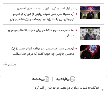
بخش اول گفت و گوی عقیق با استاد حسین انصاریان:
آن منبرها تکرار نمی شود/ روایتی از دوران کودکی و
نوجوانی این واعظ بزرگ و نویسنده و پژوهشگر جهان
اسلام
سه نصیحت مهم حافظ در بیان حجت الاسلام موسوی
مطلق
کربلایی سید امیر‌حسینی در برنامه ایران حسین(ع):
محسن چاوشی چه خوب گفت که مردم خدا مراقب
ماست/ مردم دهن تفرقه افکنان بزنند
بیشتر
پرطرفدارها
پربحث‌ها
«نوگفته»؛ شهاب مرادی دورهمی نوجوانان را آغاز کرد