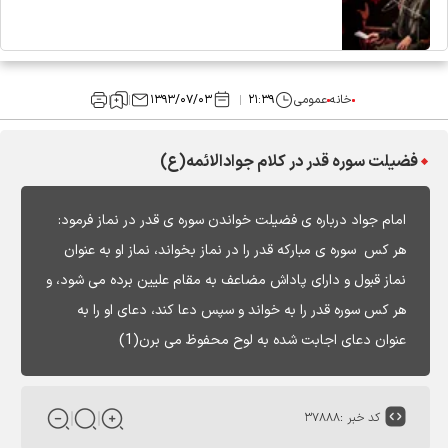
خانه
عمومی
۲۱:۳۹
۱۳۹۳/۰۷/۰۳
فضيلت سوره قدر در کلام جواد‌الائمه(ع)
امام جواد درباره ى فضيلت خواندن سوره ى قدر در نماز فرمود:
هر كس ‍ سوره ى مباركه قدر را در نماز بخواند، نماز او به عنوان
نماز قبول و داراى پاداش مضاعف به مقام عليين برده مى شود، و
هر كس سوره قدر را به خواند و سپس دعا كند، دعاى او را به
عنوان دعاى اجابت شده به لوح محفوظ مى برن(1)
کد خبر :
۳۷۸۸۸