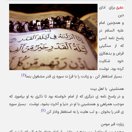
عقیق
:
برای ادای
دین
و همچنين امام
عليه السلام در
پاسخ نامه كسى
كه از سنگينى
قرض و بدهكارى
خود شكايت
كرده بود، نوشت
)
2
(
: بسيار استغفار كن ، و زبانت را با قرإ ت سوره ى قدر مشغول بنما
.
همنشینی
با اهل بیت
و در پاسخ نامه ى ديگرى كه از امام خواسته بود تا ذكرى به او بياموزد كه
موجب همراهى و همنشينى با او در دنيا و آخرت بشود، نوشت : بسيار سوره
)
3
(
ى قدر را بخوان ، و لب هايت را به استغفار وادار كن
.
زیارت قبر مومن