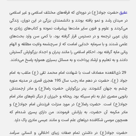
عقیق
:حضرت جواد(ع) در دوره‌ای که فرقه‌های مختلف اسلامی و غیر اسلامی
در میدان رشد و نمو یافته بودند و دانشمندان بزرگی در این دوران، زندگی
می‌کردند و علوم و فنون سایر ملت‌ها پیشرفت نموده و کتاب‌های زیادی به
زبان عربی ترجمه و در دسترس قرار گرفته بود، با کمی سن وارد بحث‌های
علمی شدند و با سرمایه خدایی امامت که از سرچشمه ولایت مطلقه و الهام
ربانی مایه گرفته بود، احکام اسلامی را مانند پدران و اجداد بزرگوارش گسترش
دادند و به تعلیم و ارشاد پرداخت و به مسائل بسیاری همواره پاسخ می‌دادند
.
29 ذی‌القعده مصادف است با شهادت امام محمد تقی (ع) ملقب به امام
جواد (ع
)
، حضرت در دهم ماه رجب سال 195 هجری قمری در مدینه منوره
چشم به جهان گشودند
.
پدر بزرگوارش حضرت رضا(ع) و مادر ارجمندش
بانویی مصری تبار به نام سبیکه بود. ریحانه و خیزران از دیگر نام‌های مادر امام
جواد(ع) است. حضرت رضا(ع
)
در مورد منزلت فرزندش امام جواد(ع) و
مادر مکرمه آن حضرت، به یارانش فرمودند: من دارای پسری شده‏‌ام که
همچون موسی شکافنده دریاهای علم است و مانند عیسی مادری پاک دارد
.
حضرت جواد(ع) در داشتن تمام صفات زیبای اخلاقی و انسانی سرآمد