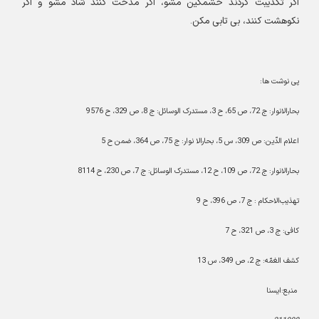
اگر تکذیبت کردند خشمگین مشو، اگر مدحت کنند شاد مشو و اگر
نکوهشت کنند، بی تابی مکن
.
پی نوشت ها
:
بحارالانوار: ج 72، ص 65، ح 3، مستدرک الوسائل: ج 8، ص 329، ح 9576
اعلام الدّین: ص 309، س 5، بحارالا نوار: ج 75، ص 364، ضمن ح 5
بحارالانوار: ج 72، ص 109، ح 12، مستدرک الوسائل: ج 7، ص 230، ح 8114
تهذیب‌الاحکام : ج 7، ص 396، ح 9
کافی: ج 3، ص 321، ح 7
کشف الغمّه: ج 2، ص 349، س 13
منبع:ایسنا