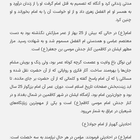
مدتی زندانی کرد و آنگاه که تصمیم به قتل امام گرفت او را از زندان درآورد و
به همسر او ام الفضل زهری داد و از او خواست آن را به امام بخوراند و او
چنین کرد
.
امام(ع) در حالی که بیش از 25 بهار از عمر مبارکش نگذشته بود به دست
معتصم عباسی و همدستی ام الفضل مسموم شد و به شهادت رسید. مزار
مطهر ایشان در کاظمین کنار جدش موسی بن جعفر(ع) است
.
این نوگل باغ ولایت و عصمت گرچه کوتاه عمر بود، ولی رنگ و بویش مشام
جان‌ها را بهره‌مند ساخت. آثار فکری و روایاتی که از آن حضرت نقل شده و
مسائلی را که آن امام پاسخ گفته و کلماتی که از آن حضرت بر جای مانده، تا
ابد زینت‌بخش صفحات تاریخ اسلام است. دوران عمر آن امام بزرگوار 25 سال
بود و جوان‌ترین امام بود، آرامگاه ایشان در شهر کاظمین در شمال بغداد و در
کنار جدش امام موسی کاظم(ع) است و یکی از مهم‌ترین زیارتگاه‌های
شیعیان در عراق به شمار می‌رود
.
احادیثی گهربار از امام جواد(ع
)
امام(ع) در احادیثی فرمودند: مؤمن در هر حال نیازمند به سه خصلت است: