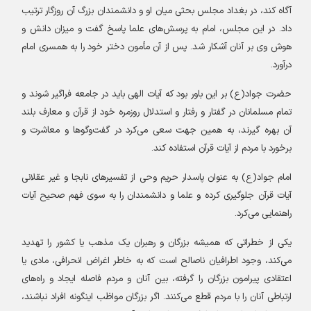
آگاه کند، در بغداد مجلس بحثی میان او و دانشمندان بزرگ آن روزگار ترتیب
داد. در این مجلس، امام به پرسش‌های علما پاسخ گفت و میزان دانش و
هوش وی بر آنان آشکار شد. پس از آن مأمون دختر خود را به همسری امام
درآورد
.
حضرت جواد(ع) بر این باور بود که آیات الهی باید در جامعه فراگیر شوند و
تمام مسلمانان در گفتار و رفتار و استدلال‌ روزمره خود از قرآن و معارف بلند
آن بهره گیرند، به همین جهت‏ سعی می‌کرد در گفت‌وگوها و معاشرت و
برخورد با مردم از آیات قرآن استفاده کند
.
امام جواد(ع) به عنوان پاسدار حریم وحی از تفسیرهای نابجا و غیر عقلانی
آیات قرآن جلوگیری کرده و علما و دانشمندان را به سوی فهم صحیح آیات
راهنمایی می‏‌کرد
.
یکی از خطراتی که همیشه بزرگان و رهبران یک مذهب یا کشور را تهدید
می‏‌کند، وجود اطرافیان ناصالح است که به خاطر اغراض‏ انحرافی، مادی یا
اعتقادی پیرامون بزرگان را گرفته، بین آنان و مردم فاصله ایجاد و راه‌های
ارتباطی آنان را با مردم قطع می‏‌کنند. اگر بزرگان مواظب اینگونه افراد نباشند،