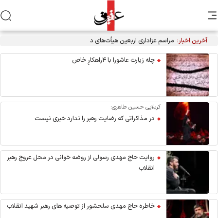
آخرین اخبار:
مراسم عزاداری اربعین هیأت‌های دانشجویی در جوار محل شهادت
رهبر انقلاب
چله زیارت عاشورا با ۴راهکارِ خاص
کربلایی حسین طاهری:
در مذاکراتی که رضایت رهبر را ندارد خبری نیست
روایت حاج مهدی رسولی از روضه خوانی در محل عروج رهبر
انقلاب
خاطره حاج مهدی سلحشور از توصیه های رهبر شهید انقلاب