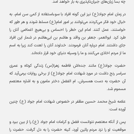
چه ‏بسا زیان‌های جبران‌ناپذیری به بار خواهد آمد
.
در زمان امام جواد(ع) نیز این گونه افراد با سوء‌استفاده از کمی سن امام، به
خیال خود فکر می‏‌کردند می‏‌توانند بر امور امام(ع) ‏مسلط شوند و هر طور که
خواستند، عمل کنند. امام این خطر را احساس و بی‏‌هیچ اغماضی آنان را
طرد کرد. ابوالعمر، جعفر بن ‏واقد و هاشم بن ابی‏‌هاشم در شمار این افراد
جای داشتند. امام درباره آنان فرمودند: خداوند آنان را لعنت کند زیرا به اسم
ما از مردم اخاذی می‏‌کنند و ما را وسیله دنیای خود قرار داده‏‌اند
.
حضرت جواد(ع) مانند جده‌اش فاطمه زهرا(س) زندگی کوتاه و عمری
سراسر رنج داشت در مورد شهادت امام جواد(ع) از برخی روایات برمی‌آید که
آن حضرت به دست همسرش، ام الفضل دختر مامون و به اشاره معتصم
مسموم شد
.
علامه شیخ محمد حسین مظفر در خصوص شهادت امام جواد (ع) چنین
آورده است
:
پس از آنکه معتصم نتوانست فضل و کرامات امام جواد (ع) را از بین ببرد و
موقعیت او را نزد مردم پائین آورد، کینه حضرت را به دل گرفت. حضرت را