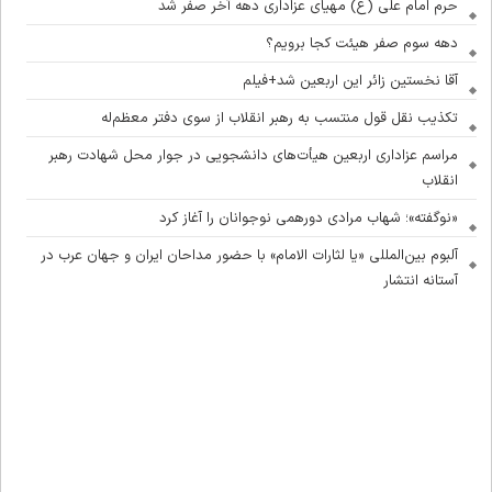
حرم امام علی (ع) مهیای عزاداری دهه آخر صفر شد
دهه سوم صفر هیئت کجا برویم؟
آقا نخستین زائر این اربعین شد+فیلم
تکذیب نقل قول منتسب به رهبر انقلاب از سوی دفتر معظم‌له
مراسم عزاداری اربعین هیأت‌های دانشجویی در جوار محل شهادت رهبر
انقلاب
«نوگفته»؛ شهاب مرادی دورهمی نوجوانان را آغاز کرد
آلبوم بین‌المللی «یا لثارات الامام» با حضور مداحان ایران و جهان عرب در
آستانه انتشار