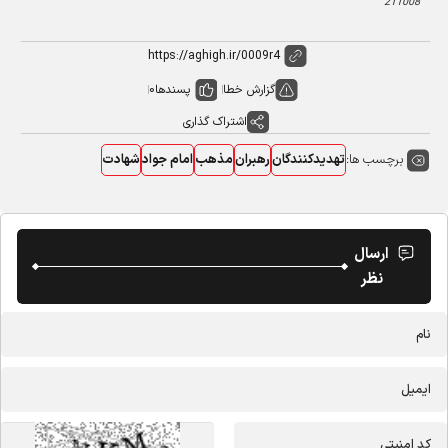
211008
گزارش خطا
پسندها
0
اشتراک گذاری
برچسب ها:
تهدیدکنندگان
رهبران
مذهب
امام جواد
شهادت
ارسال
نظر