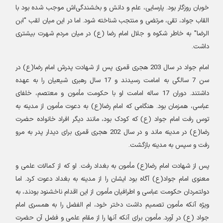
خوبان روزگار بود. پارسایی، علم و دانش و بخشندگی‏‌اش موجب شده بود با
القاب جواد، تقی، مرتضی و منتجب شناخته شود. اما در این میان لقب "ابن
الرضا" به خاطر شکوه و جلال امام رضا (ع) در میان مردم شهرت بیشتری
داشت
.
امام جواد در سال 203 هجری قمری پس از شهادت پدرش امام رضا(ع) در
سن 7 سالگی به امامت رسیدند و 17 سال رهبری شیعیان را به عهده
داشتند. دوران 17 ساله امامت او با حکومت مأمون و معتصم، خلفای
عباسی، همزمان بود. هنگامی که امام رضا(ع) به دعوت مأمون از مدینه به
توس رفت امام جواد (ع) که کودک بود، مانند دیگر افراد خانواده حضرت
رضا(ع) در مدینه ماند و در سال 202 هجری قمری برای دیدار پدر به مرو
رفت و سپس به مدینه بازگشت
.
پس از شهادت امام رضا(ع) مأمون به بغداد رفت. او که از کمالات علمی و
معنوی امام جواد(ع) آگاه بود ایشان را از مدینه به بغداد دعوت کرد. اما
دولتمردان حکومت عباسی و اطرافیان مأمون از این اقدام ناخشنود بودند، به
ویژه آنکه مأمون تصمیم داشت دختر خود، ام الفضل را به همسری امام
جواد (ع
)
در آورد. مأمون برای آنکه آنها را از مقام علمی و فضل آن حضرت