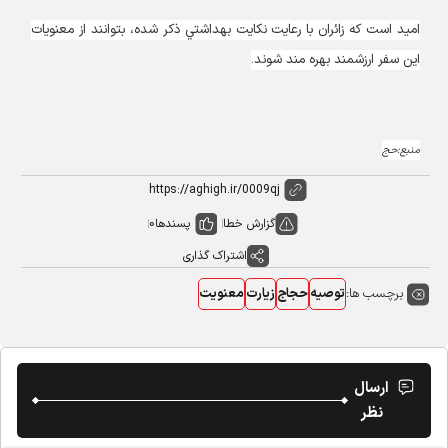
اميد است كه زائران با رعايت نكايت بهداشتي ذكر شده، بتوانند از معنويات
اين سفر ارزشمند بهره مند شوند.
منبع:حج
گزارش خطا
پسندها
0
اشتراک گذاری
برچسب ها:
توصیه
حجاج
زیارت
معنویت
ارسال
نظر