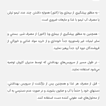
- به منظور پيشگيري از بيماري وبا (التور) همواره داشتن چند عدد ليمو ترش
يا مصرف آب ليمو با غذا و مايعات ضروري است.
- همچنين به منظور پيشگيري از بيماري وبا (التور) از مصرف شير، بستني و
ساير لبنيات غير پاستوريزه جداً خودداري و از خريد مواد غذايي و خوراكي از
فروشندگان دوره گرد جداً پرهيز نماييد.
- در طول مسير از سرويس‌هاي بهداشتي كه توسط مديران كاروان توصيه
مي‌شود استفاده نمايند.
- قبل از مصرف هر غذا و همچنين پس از بازگشت از سرويس بهداشتي،
دستهاي خود را حتماً با آب و صابون بشويند و در صورت عدم دسترسي به آب
از محلول‌هاي ضد عفوني كننده دست استفاده كنند.