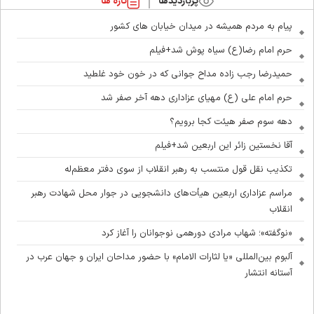
پربازدیدها
تازه ها
پیام به مردم همیشه در میدان خیابان های کشور
حرم امام رضا(ع) سیاه پوش شد+فیلم
حمیدرضا رجب زاده مداح جوانی که در خون خود غلطید
حرم امام علی (ع) مهیای عزاداری دهه آخر صفر شد
دهه سوم صفر هیئت کجا برویم؟
آقا نخستین زائر این اربعین شد+فیلم
تکذیب نقل قول منتسب به رهبر انقلاب از سوی دفتر معظم‌له
مراسم عزاداری اربعین هیأت‌های دانشجویی در جوار محل شهادت رهبر
انقلاب
«نوگفته»؛ شهاب مرادی دورهمی نوجوانان را آغاز کرد
آلبوم بین‌المللی «یا لثارات الامام» با حضور مداحان ایران و جهان عرب در
آستانه انتشار