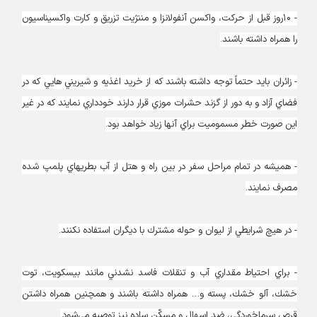
- ۱۰روز قبل از حركت، واكسن آنفولانزا و مننژيت تزريق و كارت واكسيناسيون
را همراه داشته باشند.
- زائران بايد حتماً توجه داشته باشند كه از خريد اغذيه و شيريني هايي كه در
فضاي آزاد و به دور از گزند حشرات موزي قرار دارند خودداري نمايند كه در غير
اين صورت خطر مسموميت براي آنها زياد خواهد بود.
- هميشه در تمام مراحل سفر در بين راه و هتل از آب بطريهاي پلمپ شده
مصرف نمايند.
- در هيچ شرايطي از ليوان و حوله مشترك با ديگران استفاده نكنند.
- براي احتياط مقداري آب و تنقلات فاسد نشدني مانند بيسكويت، توت
خشك، آلو خشك، پسته و… همراه داشته باشند و همچنين همراه داشتن
قرص سرماخوردگي، ضد اسهال و مسكّن ساده نيز توصيه مي‌شود.