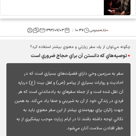
خانه
عمومی
۱۰:۴۷
۱۳۹۳/۰۷/۰۳
چگونه مي‌توان از يك سفر زيارتي و معنوي بيشتر استفاده كرد؟
توصيه‌هاي كه دانستن آن براي حجاج ضروري است
سفر به سرزمين وحي داراي فضيلت‌هاي بسياري است كه در
احاديث و روايات بسياري از پيامبر (ص) و اهل بيت (ع) درباره
آن نقل شده است و از جمله سفرهاي به يادماندني است كه هر
فردي در زندگي خود از آن به شيريني و صفا ياد مي‌كند. به همين
جهت زائران براي بهره‌مندي بيشتر از اين سفر معنوي بايد به
نكاتي توجه داشته باشند تا در ايام زيارت موجب پيشگيري از به
خطر افتادن سلامت آنان مي‌شود.