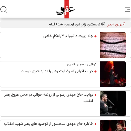
آخرین اخبار:
آقا نخستین زائر این اربعین شد+فیلم
چله زیارت عاشورا با ۴راهکارِ خاص
کربلایی حسین طاهری:
در مذاکراتی که رضایت رهبر را ندارد خبری نیست
روایت حاج مهدی رسولی از روضه خوانی در محل عروج رهبر
انقلاب
خاطره حاج مهدی سلحشور از توصیه های رهبر شهید انقلاب