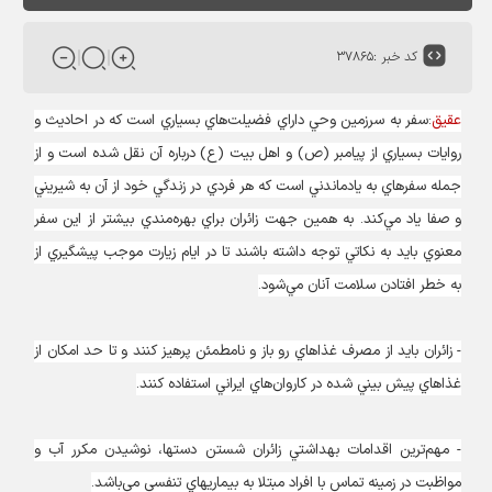
کد خبر :
۳۷۸۶۵
عقیق
:سفر به سرزمين وحي داراي فضيلت‌هاي بسياري است كه در احاديث و
روايات بسياري از پيامبر (ص) و اهل بيت (ع) درباره آن نقل شده است و از
جمله سفرهاي به يادماندني است كه هر فردي در زندگي خود از آن به شيريني
و صفا ياد مي‌كند. به همين جهت زائران براي بهره‌مندي بيشتر از اين سفر
معنوي بايد به نكاتي توجه داشته باشند تا در ايام زيارت موجب پيشگيري از
به خطر افتادن سلامت آنان مي‌شود.
- زائران بايد از مصرف غذاهاي رو باز و نامطمئن پرهيز كنند و تا حد امكان از
غذاهاي پيش بيني شده در كاروان‌هاي ايراني استفاده كنند.
- مهم‌ترين اقدامات بهداشتي زائران شستن دستها، نوشيدن مكرر آب و
مواظبت در زمينه تماس با افراد مبتلا به بيماريهاي تنفسي مي‌باشد.