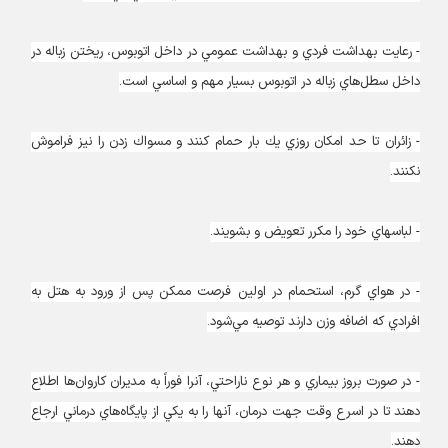
- رعايت بهداشت فردي و بهداشت عمومي در داخل اتوبوس، ريختن زباله در
داخل سطل‌هاي زباله در اتوبوس بسيار مهم و اساسي است.
- زائران تا حد امكان روزي يك بار حمام كنند و مسواك زدن را نيز فراموش
نكنند.
- لباسهاي خود را مكرر تعويض و بشويند.
- در هواي گرم، استحمام در اولين فرصت ممكن پس از ورود به هتل به
افرادي كه اضافه وزن دارند توصيه مي‌شود.
- در صورت بروز بيماري و هر نوع ناراحتي، آنرا فوراً به مديران كاروان‌ها اطلاع
دهند تا در اسرع وقت جهت درمان، آنها را به يكي از پايگاه‌هاي درماني ارجاع
دهند.