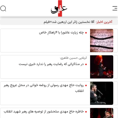
آخرین اخبار:
آقا نخستین زائر این اربعین شد+فیلم
چله زیارت عاشورا با ۴راهکارِ خاص
کربلایی حسین طاهری:
در مذاکراتی که رضایت رهبر را ندارد خبری نیست
روایت حاج مهدی رسولی از روضه خوانی در محل عروج رهبر
انقلاب
خاطره حاج مهدی سلحشور از توصیه های رهبر شهید انقلاب