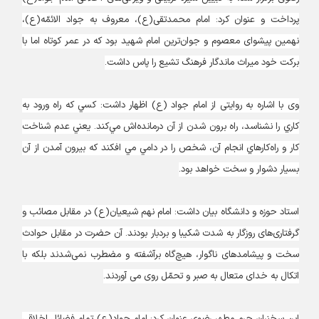
پرداخت و عنوان کرد: امام محمدتقی(ع)، معروف به جواد الائمّه(ع)،
نهمین پیشوای معصوم و جوان‌ترین امام شهید بود که در عمر کوتاه اما با
برکت خود میراث ماندگار فرهنگ تشیع را پاس داشت.
وی با اشاره به روایتی از امام جواد (ع) اظهار داشت: كسي كه راه ورود به
كاري را نشناسد، راه برون شدن از آن درمانده‌اش مي‌كند. يعني عدم شناخت
كار و راه‌كارهاي انجام آن، شخص را در دامي مي افكند كه بيرون آمدن از آن
بسيار دشوار و سخت خواهد بود.
استاد حوزه و دانشگاه بیان داشت: امام نهم شیعیان(ع) در مقابل مصائب و
گرفتاری‌های روزگار به شدت شکیبا و بردبار بودند. آن حضرت در مقابل حوادث
سخت و پیشامدهای ناگوار، هیچ‌گاه برآشفته و مضطرب نمی‌شدند بلکه با
اتکال به خدای متعال به صبر و تحمّل روی می آوردند.