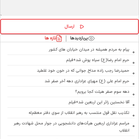
پربازدیدها
تازه ها
پیام به مردم همیشه در میدان خیابان های کشور
حرم امام رضا(ع) سیاه پوش شد+فیلم
حمیدرضا رجب زاده مداح جوانی که در خون خود غلطید
حرم امام علی (ع) مهیای عزاداری دهه آخر صفر شد
دهه سوم صفر هیئت کجا برویم؟
آقا نخستین زائر این اربعین شد+فیلم
تکذیب نقل قول منتسب به رهبر انقلاب از سوی دفتر معظم‌له
مراسم عزاداری اربعین هیأت‌های دانشجویی در جوار محل شهادت رهبر
انقلاب