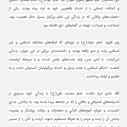
این سخنران حرم مطهر رضوی عنوان کرد: امام جواد(ع) تمام فضائل اخلاقی
و کمالات انسانی را از اجداد طاهرین خود به ارث برده بودند. یکی از
خصلت‌های والائی که در زندگی این امام بزرگوار بسیار حائز اهمیت بود،
شجاعت و صراحت لهجه در گفتارهای حق طلبانه بود.
وی افزود: امام جواد(ع) در دوره‌ای که فرقه‌های مختلف اسلامی و غیر
اسلامی رشد و نمو یافته بودند و دانشمندان بزرگی در این دوران، زندگی
می‌کردند، با کمی سن، وارد بحث‌های علمی شدند و با سرمایه ارزشمند
امامت، احکام اسلامی را مانند پدران و اجداد بزرگوارشان گسترش دادند و به
تعلیم و ارشاد پرداختند.
الله دادی ابراز داشت: امام محمد تقی(ع) با زندگي خود بسياري از
انديشه‌هاي انحرافي و باطلي را كه در جامعه پيدا شده بود، به چالش جدي
کشیدند و دوباره آموزه‌های ‌قرآني و معجزات و بيانات روشنگر و بصيرت
بخش آن را زنده و مردم را به صراط مستقيم دعوت كردند و آنان را از مسير