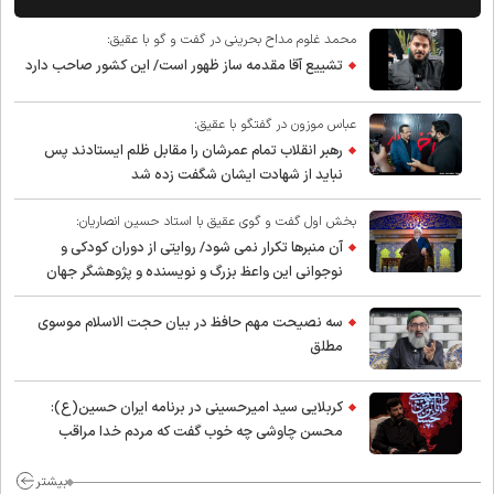
محمد غلوم مداح بحرینی در گفت و گو با عقیق:
تشییع آقا مقدمه ساز ظهور است/ این کشور صاحب دارد
عباس موزون در گفتگو با عقیق:
رهبر انقلاب تمام عمرشان را مقابل ظلم ایستادند پس
نباید از شهادت ایشان شگفت زده شد
بخش اول گفت و گوی عقیق با استاد حسین انصاریان:
آن منبرها تکرار نمی شود/ روایتی از دوران کودکی و
نوجوانی این واعظ بزرگ و نویسنده و پژوهشگر جهان
اسلام
سه نصیحت مهم حافظ در بیان حجت الاسلام موسوی
مطلق
کربلایی سید امیر‌حسینی در برنامه ایران حسین(ع):
محسن چاوشی چه خوب گفت که مردم خدا مراقب
ماست/ مردم دهن تفرقه افکنان بزنند
بیشتر