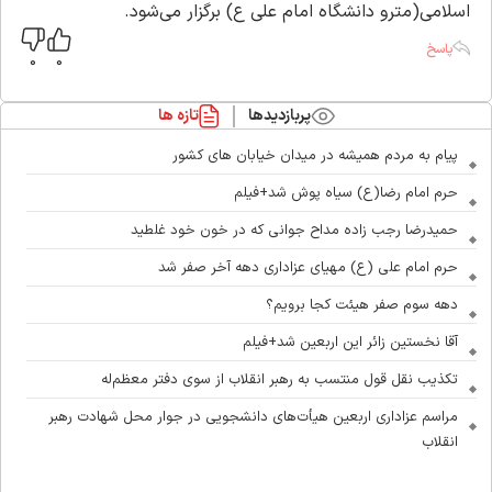
اسلامی(مترو دانشگاه امام علی ع) برگزار می‌شود.
پاسخ
0
0
پربازدیدها
تازه ها
پیام به مردم همیشه در میدان خیابان های کشور
حرم امام رضا(ع) سیاه پوش شد+فیلم
حمیدرضا رجب زاده مداح جوانی که در خون خود غلطید
حرم امام علی (ع) مهیای عزاداری دهه آخر صفر شد
دهه سوم صفر هیئت کجا برویم؟
آقا نخستین زائر این اربعین شد+فیلم
تکذیب نقل قول منتسب به رهبر انقلاب از سوی دفتر معظم‌له
مراسم عزاداری اربعین هیأت‌های دانشجویی در جوار محل شهادت رهبر
انقلاب