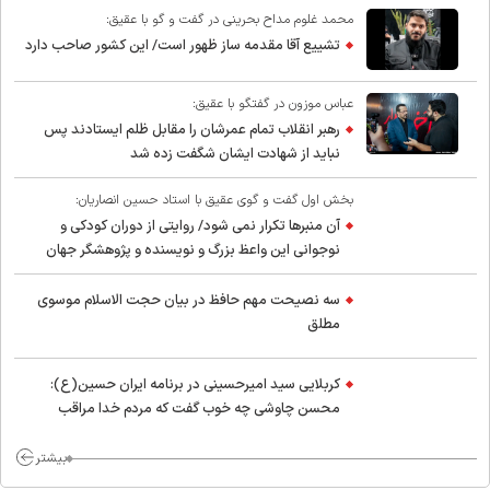
محمد غلوم مداح بحرینی در گفت و گو با عقیق:
تشییع آقا مقدمه ساز ظهور است/ این کشور صاحب دارد
عباس موزون در گفتگو با عقیق:
رهبر انقلاب تمام عمرشان را مقابل ظلم ایستادند پس
نباید از شهادت ایشان شگفت زده شد
بخش اول گفت و گوی عقیق با استاد حسین انصاریان:
آن منبرها تکرار نمی شود/ روایتی از دوران کودکی و
نوجوانی این واعظ بزرگ و نویسنده و پژوهشگر جهان
اسلام
سه نصیحت مهم حافظ در بیان حجت الاسلام موسوی
مطلق
کربلایی سید امیر‌حسینی در برنامه ایران حسین(ع):
محسن چاوشی چه خوب گفت که مردم خدا مراقب
ماست/ مردم دهن تفرقه افکنان بزنند
بیشتر