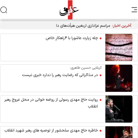
آخرین اخبار:
مراسم عزاداری اربعین هیأت‌های دانشجویی در جوار محل شهادت
رهبر انقلاب
چله زیارت عاشورا با ۴راهکارِ خاص
کربلایی حسین طاهری:
در مذاکراتی که رضایت رهبر را ندارد خبری نیست
روایت حاج مهدی رسولی از روضه خوانی در محل عروج رهبر
انقلاب
خاطره حاج مهدی سلحشور از توصیه های رهبر شهید انقلاب