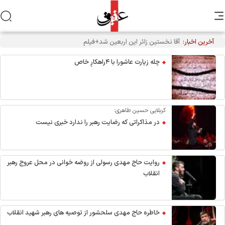
آخرین اخبار:
تکذیب نقل قول منتسب به رهبر انقلاب از سوی دفتر معظم‌له
چله زیارت عاشورا با ۴راهکارِ خاص
کربلایی حسین طاهری:
در مذاکراتی که رضایت رهبر را ندارد خبری نیست
روایت حاج مهدی رسولی از روضه خوانی در محل عروج رهبر
انقلاب
خاطره حاج مهدی سلحشور از توصیه های رهبر شهید انقلاب