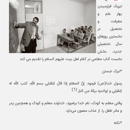
تبریک فرارسیدن
بهار علم و
معرفت و
تحصیل در
نخستین روزهای
سال تحصیلی
جدید، بخش
نخست آداب معلمی در کلام اهل بیت علیهم السلام را تقدیم می کند
*تبرک جستن
رسول خدا
(ص)
فرمود: إنَّ المعلمَ إذا قالَ لِلصّبّی بسم اللهِ، کتب الله له
(1)
لِلصّبّی و لِوالدیه برائة من النار.
وقتی معلم به کودک، نام خدا بیاموزد، خداوند معلم و کودک و همچنین پدر
و مادر طفل را، از عذاب مصون می‌دارد.
*نکته