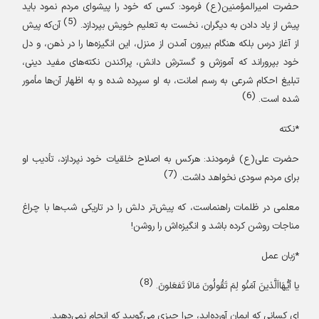
حضرت امیرالمؤمنین
(ع)
فرمود: کسی که خود را پیشوای مردم نمود باید
(5)
پیش از یاد دادن به دیگران، نخست به تعلیم خویش بپردازد.
آن‌که پیش
از آغاز درس بلکه هنگام بیرون آمدن از منزل، این انگیزه‌ها را در ذهن، و دل
خود بپروراند که آموزش و گسترشِ دانش، پراکندن نکته‌های مفید دینی،
تبلیغ احکام شرعی به رسم امانت، به او سپرده شده و به اظهار آن‌ها مأمور
(6)
شده است.
*نکته
حضرت علی
(ع)
فرمودند: هرکس به اصلاح خلقیات خود نپردازد، تأدیب او
(7)
برای مردم سودی نخواهد داشت.
معلمی در ظلمات راهنماست، که پیش‌تر دلش را در تاریکی شب‌ها با چراغ
مناجات روشن کرده باشد و انگیزه‌اش را روشن!
*زبان عمل
(8)
یا أیُّهَااَلَّذینَ آمَنُو لِمَ تَقُولُونَ مَالاَ تَفعَلونَ.
ای کسانی که ایمان آورده‌اید، چرا چیزی می‌گویید که انجام نمی‌دهید.