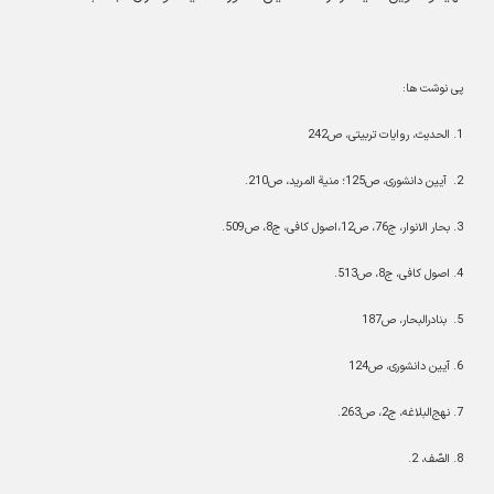
پی نوشت ها:
1.
الحدیث، روایات تربیتی، ص242
2.
آیین دانشوری، ص125؛ منیة المرید، ص210.
3.
بحار
الانوار، ج76، ص12،اصول کافی، ج8، ص509.
4.
اصول کافی، ج8، ص513.
5.
بنادرالبحار، ص187
6
.
آیین دانشوری، ص124
7
.
نهج‌البلاغه، ج2، ص263.
8
.
الصّف، 2.