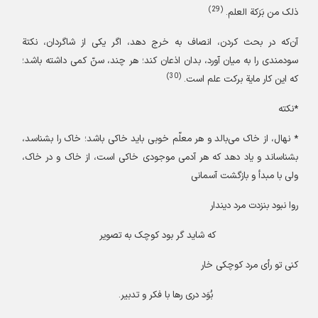
(29)
ذلک من بَرَکة العلم.
آن‌که در بحث کردن، انصاف به خرج دهد، اگر یکی از شاگردان، نکتة
سودمندی را به میان آورد، بدان اذعان کند؛ هر چند، سنّ کمی داشته باشد؛
(30)
که این کار مایة برکت علم است.
*نکته
* نهال، از خاک می‌بالد و هر معلّم خوبی باید خاکی باشد؛ خاک را بشناسد،
بشناساند و یاد دهد که هر آدمی موجودی خاکی است، از خاک و در خاک،
ولی با مبدأ و
بازگشت آسمانی
روا نبود بنزدت مرد دیندار
که شاید گر بود کوچک به تصویر
کنی تو رأی مرد کوچکی خار
بُوَد دری رها با فکر و تدبیر.