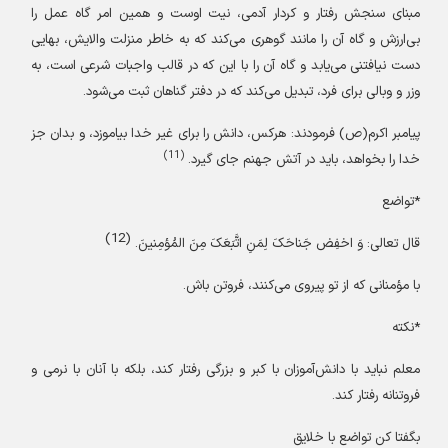
مبنای سنجش رفتار و کردار آدمی، نیت اوست و همین امر گاه عمل را
بی‌ارزش و گاه آن ‌را مانند گوهری می‌کند که به ‌خاطر منزلت والایش، بهایی
دست نیافتنی می‌یابد و گاه آن را با این که در قالب واجبات شرعی است، به‌
وزر و وبالی برای فرد، تبدیل می‌کند که در دفتر گناهان ثبت می‌شود.
پیامبر اکرم(ص) فرمودند: هرکس، دانش را برای غیر خدا بیاموزد، و بدان جز
(11)
خدا را بخواهد، باید در آتش جهنم جای گیرد.
*تواضع
(12)
قال تعالی: وَ اخفِض جَناحَکَ لِمَنِ اتَّبَعَکَ مِنَ المُؤمِنینَ.
با مؤمنانی که از تو پیروی می‌کنند، فروتن باش.
*نکته
معلم نباید با دانش‌آموزان با کبر و بزرگی رفتار کند، بلکه با آنان با نرمی و
فروتنانه رفتار کند.
بگفتا
کن تواضع
با
خلایق