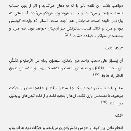
مواظب باشد، آن لقمه نانی را که به دهان می‌گذارد و اگر از روی حساب
نباشد، هرزه‌خوار می‌شود، و انسان هرزه‌خوار، هرزه‌گو می‌گردد. آن دهانی که
وارداتش آلوده است، صادراتش هم آلوده است. انسانی که واردات گوشش
یاوه و هرزه و گزاف است، صادراتش نیز آن‌چنان خواهد بود، قلم هرزه و
(24)
نوشته‌های زهرآگین خواهد داشت.
*مکان ثابت
أن یَستَقِرَّ علی سَمتِ واحد مع الإمکان، فَیَصوُن بدنَه عن الزَّحفِ و التَّنَقُّلِ
عن مکانه و التَّقَلقُلِ، و یَدَیهِ عن البَعثِ و التشبیک بهما، وَ عَینَیهِ عن تفریق
(25)
النظر بلا حاجة.
معلم باید تا امکان دارد در یک جا استقرار یافته از جابه‌جا شدن و حرکت
بپرهیزد، با دستانش بازی نکند، آن‌ها را پنجره نکند و از نگاه کردن‌های بی‌دلیل
(26)
دوری کند.
*نکته
انجام دادن این کارها از حواس دانش‌آموزان می‌کاهد و حرکات باید به اندازه و