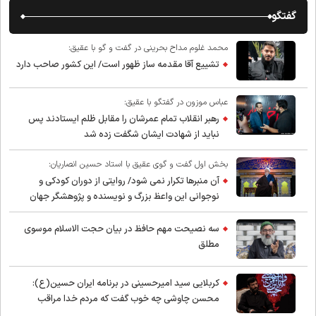
گفتگو
محمد غلوم مداح بحرینی در گفت و گو با عقیق:
تشییع آقا مقدمه ساز ظهور است/ این کشور صاحب دارد
عباس موزون در گفتگو با عقیق:
رهبر انقلاب تمام عمرشان را مقابل ظلم ایستادند پس
نباید از شهادت ایشان شگفت زده شد
بخش اول گفت و گوی عقیق با استاد حسین انصاریان:
آن منبرها تکرار نمی شود/ روایتی از دوران کودکی و
نوجوانی این واعظ بزرگ و نویسنده و پژوهشگر جهان
اسلام
سه نصیحت مهم حافظ در بیان حجت الاسلام موسوی
مطلق
کربلایی سید امیر‌حسینی در برنامه ایران حسین(ع):
محسن چاوشی چه خوب گفت که مردم خدا مراقب
ماست/ مردم دهن تفرقه افکنان بزنند