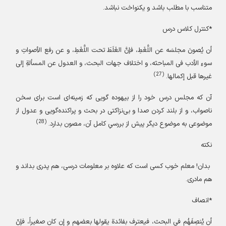
متناسب با مطلب باشد و یکنواخت نباشد.
*کنترل کلاس درس
أن یُصونَ مجلسَه عن اللَّغَطِ، فإنَّ الغَلَطَ تحت اللَّغَطِ، و عن رفع الأصواتِ و
سوءِ الأدب فی المباحثه، و اختلاف جهات البحث، و العدول عن المسألةِ إلی
(27)
غیرها قبل إکمالها.
آن که مجلس درس خود را از بیهوده‌ گویی که زمینه‌ای است برای سخن
ناصواب، و از بلند کردن صدا و بی‌نزاکتی در بحث و پراکنده‌گویی و عدول از
(28)
موضوعی به موضوع دیگر پیش از بررسیِ کامل آن، مصون بدارد.
نکته
بدان! معلم خوب کسی است که علاوه بر معلومات درسی، هم پدری بداند و
هم مادری.
*انصاف
أن یُنصِفَهُم فی البحث، فیعترف بفائدة یقولها بعضهم و إن کان صغیراً، فإنّ