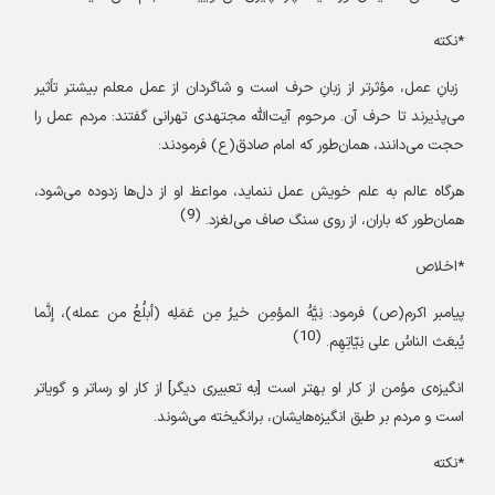
*نکته
زبانِ عمل، مؤثر‌تر از زبانِ حرف است و شاگردان از عمل معلم بیشتر تأثیر
می‌پذیرند تا حرف آن. مرحوم آیت‌الله مجتهدی تهرانی گفتند: مردم عمل را
حجت می‌دانند، همان‌طور که امام صادق
(ع)
فرمودند:
هرگاه عالم به علم خویش عمل ننماید، مواعظ او از دل‌ها زدوده می‌شود،
(9)
همان‌طور که باران، از روی سنگ صاف می‌لغزد.
*اخلاص
پیامبر اکرم
(ص)
فرمود: نِیَّهُ المؤمِن خیرُ مِن عَمَلِه (أبلُعُ من عمله)، إنَّما
(10)
یُبعَث الناسُ علی نِیّاتِهِم.
انگیزه‌ی مؤمن از کار او بهتر است [به تعبیری دیگر] از کار او رساتر و گویا‌تر
است و مردم بر طبق انگیزه‌هایشان، برانگیخته می‌شوند.
*نکته