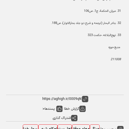
31
.
میزان الحکمة، ج1، ص106
32
. بنادر البحار (ترجمه و شرح دو جلد بحارالانوار)، ص188.
33
.
نهج‌البلاغه، حکمت 323
منبع:حوزه
211008
گزارش خطا
پسندها
0
اشتراک گذاری
برچسب ها: