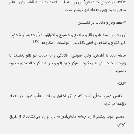
*
نکته:
در صورتی که دانش‌آموزان رو به قبله باشند پشت به قبله بودن معلم
منعی ندارد چون تعداد آنها بیشتر است.
*حفظ وقار و متانت در نشستن
أن یَجلِسَ بسکینةٍ و وَقار و تواضعٍ و خشوع و أطراق، ثانیاً رجعیه، أو مُحتَبِیاً،
(15)
غیرَ مُتَرَبِّعٍ و لامُقعٍ، و لاغیر ذلک من الجلسات المکروهه.
معلم باید با آرامش، وقار، فروتنی، افتادگی و با حالت دو زانو بنشیند یا
زانوهای خود را در بغل بگیرد و هرگز چهار زانو و نیز به دیگر حالت‌های مکروه
ننشیند.
*نکته
کلاس درس محلّی است که در آن اخلاق و رفتار معلّم، ضرب در تعداد
بچّه‌ها می‌شود.
معلم خوب بیشتر از راه چشمِ دانش‌آموز به دل او راه می‌گشاید تا از طریق
گوش.