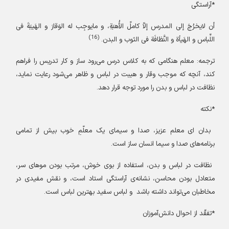
*آراستگی
أن لایخرُجَ إلی المدرس إلاّ کاملّ الأُهبَةِ، و مایوجِب له الوَقارَ و الهَیبَةَ فی
(16)
اللِّباس و الهَیأة و النَّظافَة فی الثوب و البدن.
ترجمه: معلم هنگامی که به کلاس درس می‌رود ساز و کار تدریس را فراهم
کند، آنچه که موجب وقار و هیبت در لباس و ظاهر می‌شود رعایت نماید،
نظافت در لباس و بدن را مورد توجه قرار دهد.
*نکته
بدان ای معلم عزیز، صدا و سیمای یک معلّمِ خوب بیش از تمامی
برنامه‌های صدا و سیما انسان ‌ساز است.
نظافت در لباس و بدن، استفاده از بوی خوش، مرتب بودن موهای سر،
متعادل بودن محاسن، نشانه‌ی آراستگی استاد است، و نقش مفیدی در
مخاطبان می‌تواند داشته باشد
و لباس سفید بهترین لباس است.
*تفقّد از احوال دانش‌آموزان