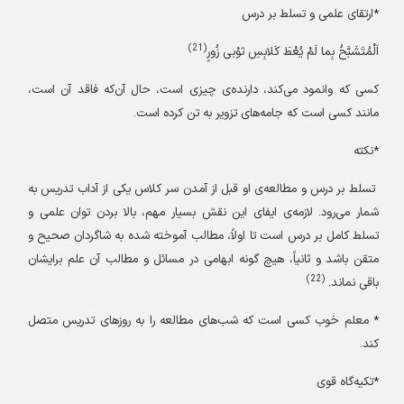
*ارتقای علمی و تسلط بر درس
(21)
اَلْمُتَشَبَّحُ بِما لَمْ یُعْطَ کَلابِسِ ثوْبی زُورٍ
کسی که وانمود می‌کند، دارنده‌ی چیزی است، حال آن‌که فاقد آن است،
مانند کسی است که جامه‌های تزویر به تن کرده است.
*نکته
تسلط بر درس و مطالعه‌ی او قبل از آمدن سر کلاس یکی از آداب تدریس به
شمار می‌رود. لازمه‌ی ایفای این نقش بسیار مهم، بالا بردن توان علمی و
تسلط کامل بر درس است تا اولاً، مطالب آموخته شده به شاگردان صحیح و
متقن باشد و ثانیاً، هیچ گونه ابهامی در مسائل و مطالب آن علم برایشان
(22)
باقی نماند.
* معلم خوب کسی است که شب‌های مطالعه را به روزهای تدریس متصل
کند.
*تکیه‌گاه قوی