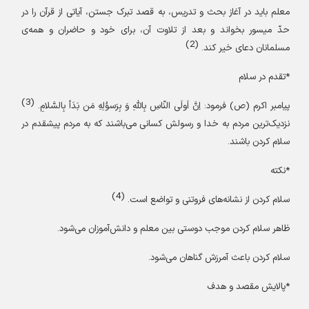
معلم باید در آغاز بحث و تدریس، به قصد تبرک جستن، آیاتی از قرآن را در
حدّ میسور بخواند و بعد از تلاوت آن، برای خود و حاضران و همه‌ی
(2)
مسلمانان دعای خیر کند.
*تقدم در سلام
(3)
پیامبر اکرم (ص)
فرمود: اِنَّ اَولَی النّاسِ بِاللهِ وَ بِرَسوُلِهِ مَن بَدَأ بِالسَّلامِ.
نزدیک‌ترین مردم به خدا و رسولش کسانی می‌باشند که به مردم پیشقدم در
سلام کردن باشند.
*نکته
(4)
سلام کردن از نشانه‌های فروتنی
و تواضع
است.
ظاهر سلام کردن موجب دوستی بین معلم و دانش‌آموزان می‌شود.
سلام کردن باعث آمرزش گناهان می‌شود.
*پالایش مقصد و هدف