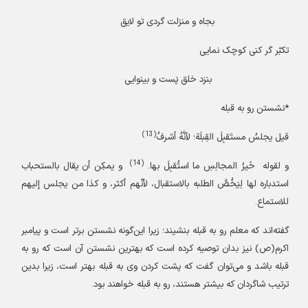
بجاه و منزلت گردی تو لایق
تکبّر گر کنی کوچک نمایی
بنزد خلق پَست و بینوایی
*نشستن رو به قبله
(13)
قیل یجلسُ مستَقبِلَ القِبلَة؛ لأنَّهُ أشرفُ
(14)
و لقوله
خَیرُ المجالِسِ ما استُقبِلَ بها.
و یمکِن أن یقال بالستحباب
استدباره لها لِیَخُصَّ الطلبه بالاستقبال، لأنّهم أکثر، و کذا من یجلس إلیهم
للاستماع.
گفته‌اند که معلم رو به قبله بنشیند؛ زیرا این‌گونه نشستن برتر است و پیامبر
اکرم
(ص)
نیز بدان توصیه کرده است که بهترین نشستن آن است که رو به
قبله باشد و می‌توان گفت که پشت کردن وی به قبله بهتر است، زیرا بدین
ترتیب شاگردان که بیشتر هستند، رو به قبله خواهند بود.