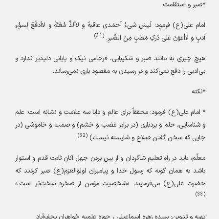
*صبر و استقامت
امام علی
(ع)
فرمود: لَیسَ شیءُ اَحمَدی عاقبهً و لاألذَّ مُغَبَّةً و لاأدفَعَ لِسوُءِ
(31)
أدبٍ و لااُعوَنَ عَلی دَرکِ مَطبٍ مِنَ الصَّبرِ.
هیچ چیزی به مانند صبر و شکیبایی، فرجامی نیک و پایانی دلپذیر ندارد و
بی‌ادبی را دفع نمی‌کند و در رسیدن به مقصود یاری نمی‌رساند.
*نکته
* امام علی
(ع)
فرمود: محققاً برای عالم و دانا سه علامت و نشانه است: علم
و شناسایی، حلم و بردباری (در برابر غضب و خشم) و صمت و خاموشی (در
(32)
جایی که سخن گفتن صلاح و شایسته نیست)
.
معلّم، باید در راه تعلیم شاگردان و از بین بردن جهل آنان ثابت قدم و استوار
باشد به همان گونه که رسول خدا و پیامبران اولوالعزم
(ع)
صبر کردند که
حضرت علی
(ع)
می‌فرمایند: «شخصیت مؤمن از صخره سخت‌تر است.»
(33)
تهیه و تدوین: سیده زهره اسماعیلی
، حوزه علمیه خواهران
نجف‌آباد