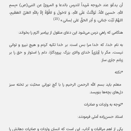
أن یدعُوَ عند خروجه مُریداً للدرس بالدعا و المرویِّ عن النبی
(ص)
«بِسمِ
اللهِ، حَسبِیَ اللهُ، تَوَکَّلتُ عَلَی اللهِ، وَ لاحَولَ وَ لاقُوَّةً إلاّ بِاللهِ العَلیِّ العَظیمِ،
(23)
اللهُمَّ ثَبِّت جَنانی، وَ أدِر الحَقَّ عَلی لِسانی.»
هنگامی که راهیِ درس می‌شود این دعای منقول از پیامبر اکرم را بخواند:
به نام خدا، که خدا مرا بس است. بر خدا تکیه کردم و هیچ نیرو و توانی
نیست، مگر با [یاریِ] خدای والای بزرگ. پروردگارا، دلم را استوار و حق را بر
زبانم جاری ساز.
*نکته
معلم باید بسم الله الرحمن الرحیم را با گچ نورانی محبّت بر تخته سبز
دل‌های بچه‌ها بنویسد.
*توجه به واردات و صادرات
استاد حسن‌زاده آملی فرمودند:
یکی از اهم مراقبات و آداب، این است که انسان واردات و صادرات دهانش را