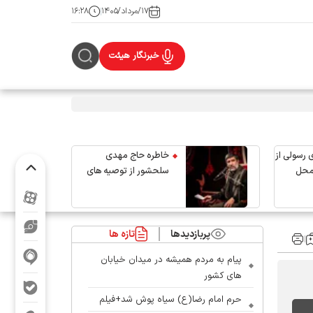
۱۷/مرداد/۱۴۰۵
۱۶:۲۸
خبرنگار هیئت
 رسولی از
خاطره حاج مهدی
محل
سلحشور از توصیه های
رهبر شهید انقلاب
پربازدیدها
تازه ها
پیام به مردم همیشه در میدان خیابان
های کشور
حرم امام رضا(ع) سیاه پوش شد+فیلم