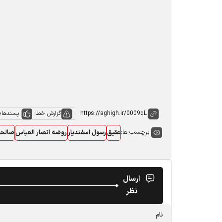
گزارش خطا
پسندها
0
برچسب ها:
عقیق
رسول اسفندیار
روضه انصار العباس
صالح
ارسال
نظر