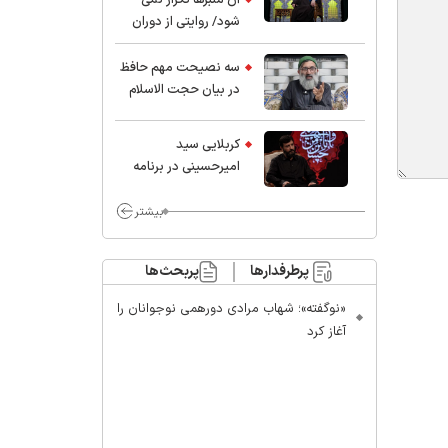
شود/ روایتی از دوران
کودکی و نوجوانی این
واعظ بزرگ و نویسنده و
سه نصیحت مهم حافظ
پژوهشگر جهان اسلام
در بیان حجت الاسلام
موسوی مطلق
کربلایی سید
امیر‌حسینی در برنامه
ایران حسین(ع):
محسن چاوشی چه
بیشتر
خوب گفت که مردم خدا
مراقب ماست/ مردم
پرطرفدارها
پربحث‌ها
دهن تفرقه افکنان بزنند
«نوگفته»؛ شهاب مرادی دورهمی نوجوانان را
آغاز کرد