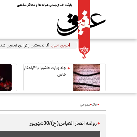
پایگاه اطلاع رسانی هیات‌ها و محافل مذهبی
آخرین اخبار:
آقا نخستین زائر این اربعین شد
چله زیارت عاشورا با ۴راهکارِ
خاص
خانه
عمومی
روضه انصار العباس(ع)/30شهریور