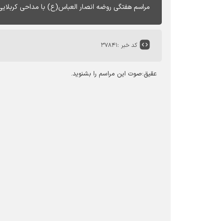
مراسم هفتگی روضه انصار العباس(ع) با مداحی کربلایی
کد خبر :
۳۷۸۴۱
عقیق:صوت این مراسم را بشنوید.