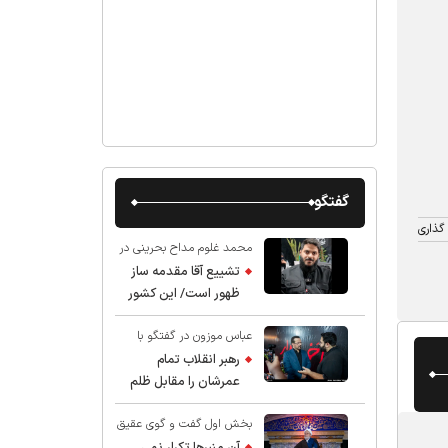
گفتگو
گذاری
محمد غلوم مداح بحرینی در
گفت و گو با عقیق:
تشییع آقا مقدمه ساز
ظهور است/ این کشور
صاحب دارد
عباس موزون در گفتگو با
عقیق:
رهبر انقلاب تمام
عمرشان را مقابل ظلم
ایستادند پس نباید از
بخش اول گفت و گوی عقیق
شهادت ایشان شگفت
با استاد حسین انصاریان:
زده شد
آن منبرها تکرار نمی