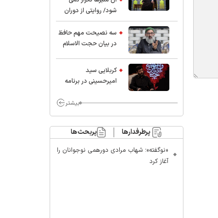
شود/ روایتی از دوران
کودکی و نوجوانی این
واعظ بزرگ و نویسنده و
سه نصیحت مهم حافظ
پژوهشگر جهان اسلام
در بیان حجت الاسلام
موسوی مطلق
کربلایی سید
امیر‌حسینی در برنامه
ایران حسین(ع):
محسن چاوشی چه
بیشتر
خوب گفت که مردم خدا
مراقب ماست/ مردم
پرطرفدارها
پربحث‌ها
دهن تفرقه افکنان بزنند
«نوگفته»؛ شهاب مرادی دورهمی نوجوانان را
آغاز کرد