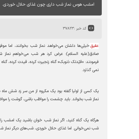
امشب هوس نماز شب داری چون غذای حلال خوردی.
کد خبر :
۳۷۸۲۳
عقیق
:
خیلی‌ها دلشان می‌خواهد نماز شب بخوانند، اما مو
صادق(علیه السلام): عرض کرد هر شب می‌خواهم نماز 
فرمودند: «قیّدتک ذنوبک» گناہ زنجیرت کرده، قیدت کرده، گناہ 
نمی گذارد
.
یک کسی از اولیا گفته بود یک مکروه از من سر زد شش ماه 
نماز شب بخواند. باید چشمت را مواظب باشی، گوشت را مواظب ب
هرگاہ یک گناه کنید، اگر نماز شب خوان باشید یک امشب را
شب نمی‌خوانی
.
اما غذای حلال خوردی، شب‌های دیگر نماز