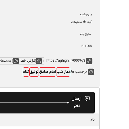
پی نوشت:
آیت الله مجتهدی
منبع:جام
211008
گزارش خطا
پسندها
0
برچسب ها:
نماز شب
امام صادق
توفیق
گناه
ارسال
نظر