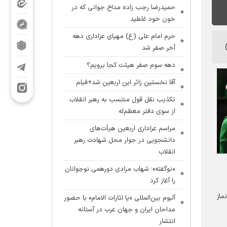
حمیدرضا رجب زاده مداح جوانی که در
خون خود غلطید
حرم امام علی (ع) مهیای عزاداری دهه
آخر صفر شد
دهه سوم صفر هیئت کجا برویم؟
آقا نخستین زائر این اربعین شد+فیلم
تکذیب نقل قول منتسب به رهبر انقلاب
از سوی دفتر معظم‌له
مراسم عزاداری اربعین هیأت‌های
دانشجویی در جوار محل شهادت رهبر
انقلاب
«نوگفته»؛ شهاب مرادی دورهمی نوجوانان
را آغاز کرد
ماز
آلبوم بین‌المللی «یا لثارات الامام» با حضور
مداحان ایران و جهان عرب در آستانه
انتشار