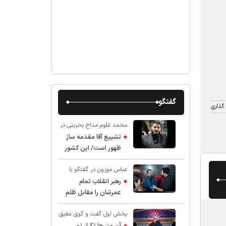
گفتگو
گذاری
محمد غلوم مداح بحرینی در
گفت و گو با عقیق:
تشییع آقا مقدمه ساز
ظهور است/ این کشور
صاحب دارد
عباس موزون در گفتگو با
عقیق:
رهبر انقلاب تمام
عمرشان را مقابل ظلم
ایستادند پس نباید از
بخش اول گفت و گوی عقیق
شهادت ایشان شگفت
با استاد حسین انصاریان:
زده شد
آن منبرها تکرار نمی