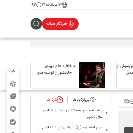
۱۷/مرداد/۱۴۰۵
۱۶:۱۹
خبرنگار هیئت
 رسولی از
خاطره حاج مهدی
محل
سلحشور از توصیه های
رهبر شهید انقلاب
پربازدیدها
تازه ها
پیام به مردم همیشه در میدان خیابان
های کشور
حرم امام رضا(ع) سیاه پوش شد+فیلم