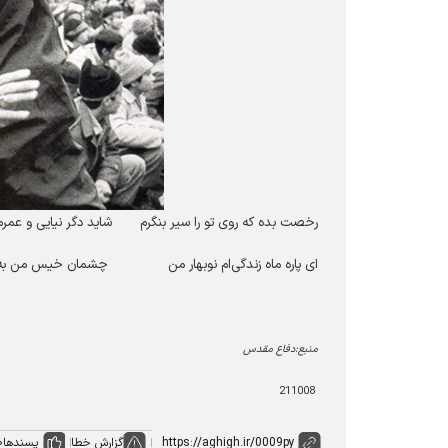
رخصت بده که روی تو را سیر بنگرم شاید دگر نیایی و عمرم
ای پاره ماه زندگی‌‌ام نوبهار من چشمان خیس من به 
منبع:دفاع مقدس
211008
گزارش خطا
پسندها
0