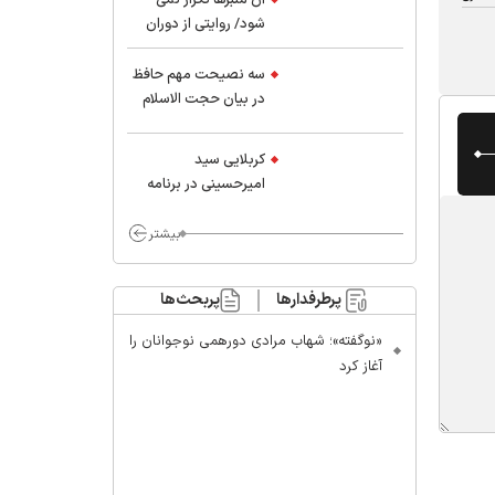
شود/ روایتی از دوران
کودکی و نوجوانی این
واعظ بزرگ و نویسنده و
سه نصیحت مهم حافظ
پژوهشگر جهان اسلام
در بیان حجت الاسلام
موسوی مطلق
کربلایی سید
امیر‌حسینی در برنامه
ایران حسین(ع):
محسن چاوشی چه
بیشتر
خوب گفت که مردم خدا
مراقب ماست/ مردم
پرطرفدارها
پربحث‌ها
دهن تفرقه افکنان بزنند
«نوگفته»؛ شهاب مرادی دورهمی نوجوانان را
آغاز کرد