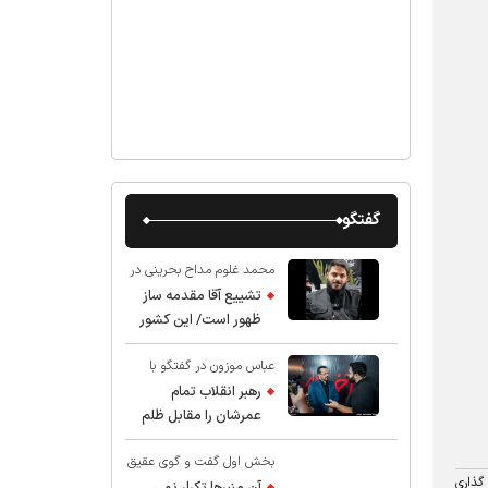
گفتگو
محمد غلوم مداح بحرینی در
گفت و گو با عقیق:
تشییع آقا مقدمه ساز
ظهور است/ این کشور
صاحب دارد
عباس موزون در گفتگو با
عقیق:
رهبر انقلاب تمام
عمرشان را مقابل ظلم
ایستادند پس نباید از
بخش اول گفت و گوی عقیق
شهادت ایشان شگفت
گذاری
با استاد حسین انصاریان:
زده شد
آن منبرها تکرار نمی