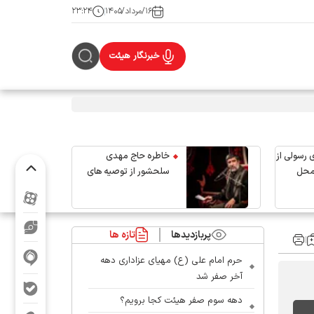
۱۶/مرداد/۱۴۰۵
۲۳:۲۴
خبرنگار هیئت
 رسولی از
خاطره حاج مهدی
محل
سلحشور از توصیه های
رهبر شهید انقلاب
پربازدیدها
تازه ها
حرم امام علی (ع) مهیای عزاداری دهه
آخر صفر شد
دهه سوم صفر هیئت کجا برویم؟