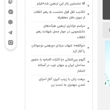
آقا نخستین زائر این اربعین شد+فیلم
تکذیب نقل قول منتسب به رهبر انقلاب
از سوی دفتر معظم‌له
مراسم عزاداری اربعین هیأت‌های
دانشجویی در جوار محل شهادت رهبر
انقلاب
«نوگفته»؛ شهاب مرادی دورهمی نوجوانان
را آغاز کرد
آلبوم بین‌المللی «یا لثارات الامام» با حضور
مداحان ایران و جهان عرب در آستانه
انتشار
بیعت زنان با زینب کبری؛ آغازِ احیای
تمدنِ مهدوی به دستِ زن