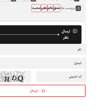
برچسب ها:
عشق
عالم
نظیر
محبت
ارسال
نظر