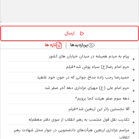
پربازدیدها
تازه ها
پیام به مردم همیشه در میدان خیابان های کشور
حرم امام رضا(ع) سیاه پوش شد+فیلم
حمیدرضا رجب زاده مداح جوانی که در خون خود غلطید
حرم امام علی (ع) مهیای عزاداری دهه آخر صفر شد
دهه سوم صفر هیئت کجا برویم؟
آقا نخستین زائر این اربعین شد+فیلم
تکذیب نقل قول منتسب به رهبر انقلاب از سوی دفتر معظم‌له
مراسم عزاداری اربعین هیأت‌های دانشجویی در جوار محل شهادت رهبر
انقلاب