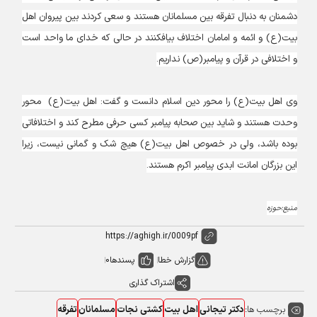
دشمنان به دنبال تفرقه بین مسلمانان هستند و سعی کردند بین پیروان اهل
بیت(ع) و ائمه و امامان اختلاف بیافکنند در حالی که خدای ما واحد است
و اختلافی در قرآن و پیامبر(ص) نداریم.
وی اهل بیت(ع) را محور دین اسلام دانست و گفت: اهل بیت(ع) محور
وحدت هستند و شاید بین صحابه پیامبر کسی حرفی مطرح کند و اختلافاتی
بوده باشد، ولی در خصوص اهل بیت(ع) هیچ شک و گمانی نیست، زیرا
این بزرگان امانت ابدی پیامبر اکرم هستند.
منبع:حوزه
گزارش خطا
پسندها
0
اشتراک گذاری
برچسب ها:
دکتر تیجانی
اهل بیت
کشتی نجات
مسلمانان
تفرقه