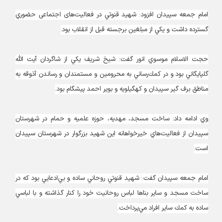
امام جمعه سپيدان افزود: شهيد قنوتي در فعالیت‌های اجتماعی حضوري
گسترده داشت و يكي از مبلغين برجسته قبل از انقلاب بود.
حجت الاسلام موسوي انور گفت: شيخ شريف يكي از شاگردان آيت الله
گلپايگاني بود و در كمك‌رساني به محرومين و مستمندان و رساندن آذوقه به
مناطق برف گير سپيدان و كهگيلويه و بوير احمد پيشگام بود.
وي ادامه داد: ساخت مسجد، مهديه، حوزه علميه و حمام در شهرستان
سپيدان از فعاليت‌هاي خيرخواهانه اين شهيد بزرگوار در شهرستان سپيدان
است.
امام جمعه سپيدان گفت: شهيد قنوتي روحاني ساده و بي‌ادعايي بود كه در
ساخت مسجد و ساير بناها لباس روحانيت خود را كنار گذاشته و با لباسي
ساده به كمك ساير افراد مي‌پرداخت.