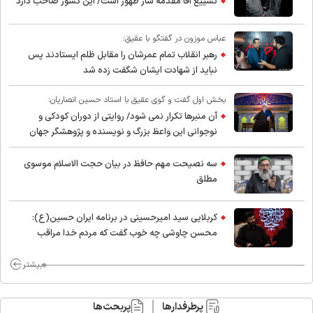
تشییع آقا مقدمه ساز ظهور است/ این کشور صاحب دارد
عباس موزون در گفتگو با عقیق:
رهبر انقلاب تمام عمرشان را مقابل ظلم ایستادند پس
نباید از شهادت ایشان شگفت زده شد
بخش اول گفت و گوی عقیق با استاد حسین انصاریان:
آن منبرها تکرار نمی شود/ روایتی از دوران کودکی و
نوجوانی این واعظ بزرگ و نویسنده و پژوهشگر جهان
اسلام
سه نصیحت مهم حافظ در بیان حجت الاسلام موسوی
مطلق
کربلایی سید امیر‌حسینی در برنامه ایران حسین(ع):
محسن چاوشی چه خوب گفت که مردم خدا مراقب
ماست/ مردم دهن تفرقه افکنان بزنند
بیشتر
پرطرفدارها
پربحث‌ها