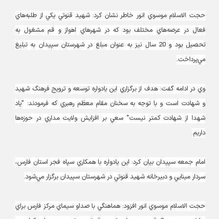
حجت الاسلام موسوي انور خاطر نشان كرد: شهيد قنوتي يكي از طلبه‌هاي
فعال در عرصه‌هاي مختلف بود كه در شهرهاي اهواز و قم مشغول به
تحصيل بود و 20 سال نيز به عنوان مبلغ در شهرستان سپيدان به تبليغ
مي‌پرداخت.
وي در ادامه گفت: هدف از برگزاري اين يادواره توسعه و ترويج فرهنگ شهيد
و شهادت است و با توجه به سخنان مقام معظم رهبري كه فرمودند: "ياد
شهدا از شهادت كمتر نيست" سعي بر افزايش ولايت مداري در حوزه‌ها
داريم.
امام جمعه سپیدان بیان کرد: اين يادواره با همكاري سپاه فجر استان فارس،
سردار مينايي و دبيرخانه شهيد قنوتي در شهرستان سپيدان برگزار مي‌شود.
حجت الاسلام موسوي انور افزود: هماهنگي با صداو سيماي مركز فارس براي