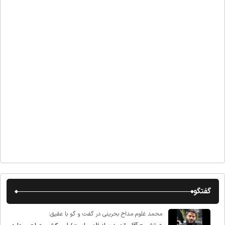
گفتگو
محمد غلوم مداح بحرینی در گفت و گو با عقیق: