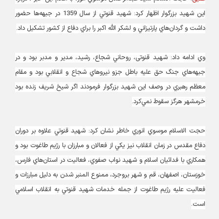
این شهید بزرگوار اظهار کرد: شهيد قنوتي از سال 1359 در جبهه‌ها حضور
داشت و گردان‌هاي پارتيزاني و لشكر الله اكبر را براي دفاع از كشور تشكيل داد.
وي ادامه داد: شهید قنوتی، روحاني شجاع، رشيد، مدير و مدبر بود و در
جبهه‌هاي جنگ حق عليه باطل جزو نيروهاي شجاع و انقلابي بود و مقام
معظم رهبري در وصف اين شهيد بزرگوار فرمودند اگر شيخ شريف زنده بود
خرمشهر هرگز سقوط نمي‌كرد.
حجت الاسلام موسوي انوري خاطر نشان كرد: شهيد قنوتي علاوه بر دوران
دفاع مقدس در زمان انقلاب نيز يكي از فعالان و مبارزان با رژيم طاغوت بود و
همكاري با فدائيان اسلام و شهيد نواب صفوي، فعاليت در استان‌هاي فارس،
خوزستان، اصفهان، قم و شهر بروجرد، ممنوع المنبر شدن به دليل مبارزات و
فعاليت عليه رژيم طاغوت از جمله خدمات‌ شهيد قنوتي به انقلاب اسلامي
است.