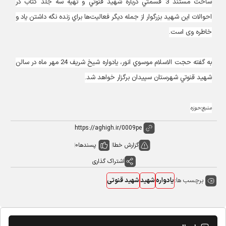
ساخت مستند 3 قسمتي درباره شهيد قنوتي و تهيه سه جلد كتاب در
احوالات اين شهيد بزرگوار از جمله ديگر فعاليت‌ها براي زنده نگه داشتن ياد و
خاطره وی است.
به گفته حجت الاسلام موسوي انور، يادواره شيخ شريف 24 مهر ماه در سالن
شهيد قنوتي شهرستان سپيدان برگزار خواهد شد.
منبع:حوزه
گزارش خطا
پسندها
0
اشتراک گذاری
برچسب ها:
یادواره
شهید
شهید قنوتی