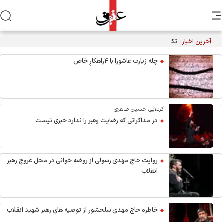
آخرین اخبار:
تکذیب نقل قول منتسب به رهبر انقلاب از سوی دفتر معظم‌له
چله زیارت عاشورا با ۴راهکارِ خاص
کربلایی حسین طاهری:
در مذاکراتی که رضایت رهبر را ندارد خبری نیست
روایت حاج مهدی رسولی از روضه خوانی در محل عروج رهبر
انقلاب
خاطره حاج مهدی سلحشور از توصیه های رهبر شهید انقلاب