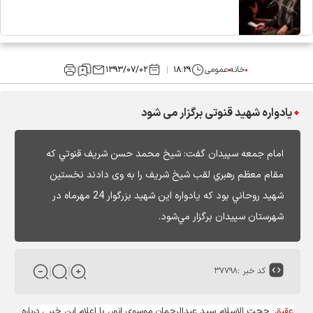
خانه
عمومی
۱۸:۲۹
۱۳۹۳/۰۷/۰۲
یادواره شهید قنوتی برگزار می شود
امام جمعه سپيدان گفت: شيخ محمد حسن شريف قنوتي كه
مقام معظم رهبري لقب شيخ شريف را به وی دادند نخستین
شهيد روحاني بود كه يادواره این شهید بزرگوار 24 مهرماه در
شهرستان سپيدان برگزار مي‌شود.
کد خبر :
۳۷۷۹۸
عقیق
: حجت الاسلام سيد عبدالرحمان موسوي انور، با اعلام این خبر ، درباره