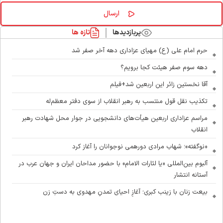
پربازدیدها
تازه ها
حرم امام علی (ع) مهیای عزاداری دهه آخر صفر شد
دهه سوم صفر هیئت کجا برویم؟
آقا نخستین زائر این اربعین شد+فیلم
تکذیب نقل قول منتسب به رهبر انقلاب از سوی دفتر معظم‌له
مراسم عزاداری اربعین هیأت‌های دانشجویی در جوار محل شهادت رهبر
انقلاب
«نوگفته»؛ شهاب مرادی دورهمی نوجوانان را آغاز کرد
آلبوم بین‌المللی «یا لثارات الامام» با حضور مداحان ایران و جهان عرب در
آستانه انتشار
بیعت زنان با زینب کبری؛ آغازِ احیای تمدنِ مهدوی به دستِ زن