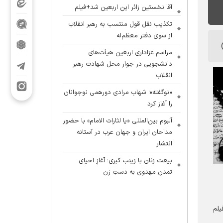
آقا نخستین زائر این اربعین شد+فیلم
تکذیب نقل قول منتسب به رهبر انقلاب
از سوی دفتر معظم‌له
مراسم عزاداری اربعین هیأت‌های
دانشجویی در جوار محل شهادت رهبر
انقلاب
«نوگفته»؛ شهاب مرادی دورهمی نوجوانان
را آغاز کرد
آلبوم بین‌المللی «یا لثارات الامام» با حضور
مداحان ایران و جهان عرب در آستانه
انتشار
بیعت زنان با زینب کبری؛ آغازِ احیای
تمدنِ مهدوی به دستِ زن
یلم