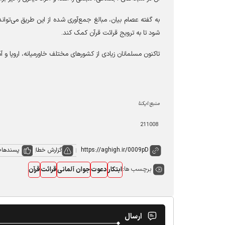
به گفته عصام بیان، مبالغ جمع‌آوری شده از این طریق می‌توان
‌شود تا به ترویج قرائت قرآن کمک کند
.
تاکنون مسلمانان زیادی از کشورهای مختلف خاورمیانه، اروپا و آ
منبع:ایکنا
211008
گزارش خطا
پسندها
0
برچسب ها:
ابتکار
دعوت
جوان آلمانی
قرائت
قرآن
ارسال