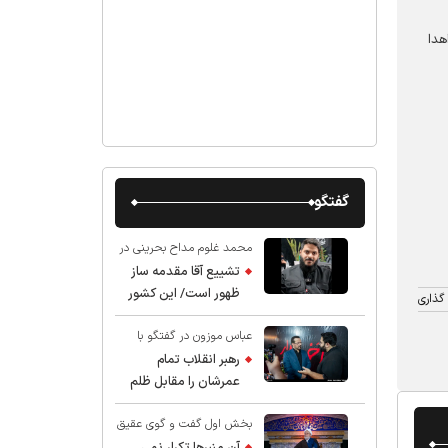
هدا
گفتگو
محمد غلوم مداح بحرینی در
گفت و گو با عقیق:
تشییع آقا مقدمه ساز
ظهور است/ این کشور
گذاری
صاحب دارد
عباس موزون در گفتگو با
عقیق:
رهبر انقلاب تمام
عمرشان را مقابل ظلم
ایستادند پس نباید از
بخش اول گفت و گوی عقیق
شهادت ایشان شگفت
با استاد حسین انصاریان:
زده شد
آن منبرها تکرار نمی