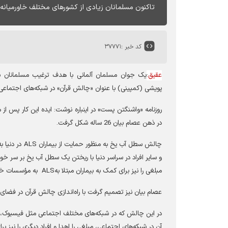
تاکنون مسلمانان زیادی از کشورهای مختلف خاورمیانه، ا
کد خبر :
۳۷۷۷۱
عقیق
:
یک جوان مسلمان آلمانی با هدف ترغیب مسلمانان به
پویشی (کمپینی) با عنوان «چالش قرآن» در شبکه‌های اجتماعی 
روزنامه «واشنگتن پست» در اینباره نوشت: ایده این کار پس 
در ذهن عصام بیان 26 ساله شکل گرفت
.
چالش سطل آب یخ به منظور حمایت از بیماران ALS
در دنیا 
و سایر افراد در سراسر دنیا با ریختن یک سطل آب یخ بر سر خو
مبلغی را نیز برای کمک به بیماران مبتلا به
ALS
به مؤسسات خیر
عصام بیان نیز تصمیم گرفت با راه‌اندازی چالش قرآن در فضای 
در این چالش که در شبکه‌های مختلف اجتماعی مثل فیسبوک، توئیتر،
آن در شبکه‌های اجتماعی، مبلغی را اهدا و افراد دیگری را نیز بر