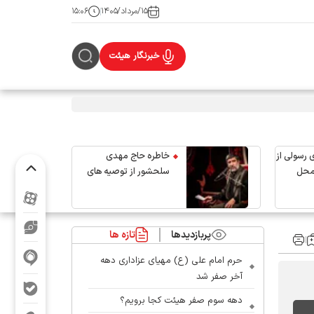
۱۵/مرداد/۱۴۰۵
۱۵:۰۶
خبرنگار هیئت
 رسولی از
خاطره حاج مهدی
محل
سلحشور از توصیه های
رهبر شهید انقلاب
پربازدیدها
تازه ها
حرم امام علی (ع) مهیای عزاداری دهه
آخر صفر شد
دهه سوم صفر هیئت کجا برویم؟