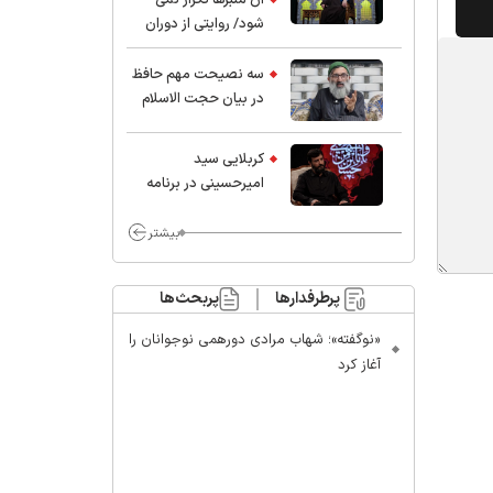
شود/ روایتی از دوران
کودکی و نوجوانی این
واعظ بزرگ و نویسنده و
سه نصیحت مهم حافظ
پژوهشگر جهان اسلام
در بیان حجت الاسلام
موسوی مطلق
کربلایی سید
امیر‌حسینی در برنامه
ایران حسین(ع):
محسن چاوشی چه
بیشتر
خوب گفت که مردم خدا
مراقب ماست/ مردم
پرطرفدارها
پربحث‌ها
دهن تفرقه افکنان بزنند
«نوگفته»؛ شهاب مرادی دورهمی نوجوانان را
آغاز کرد