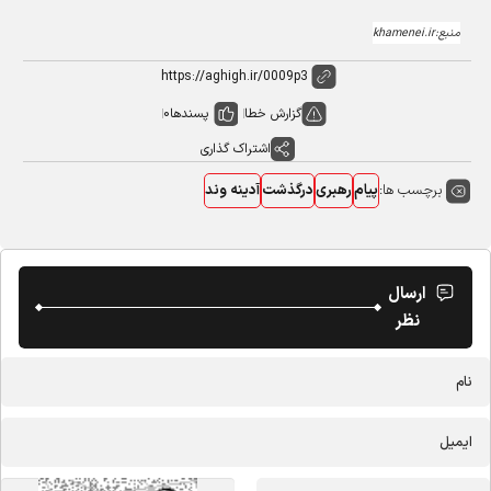
منبع:khamenei.ir
گزارش خطا
پسندها
0
اشتراک گذاری
برچسب ها:
پیام
رهبری
درگذشت
آدینه وند
ارسال
نظر