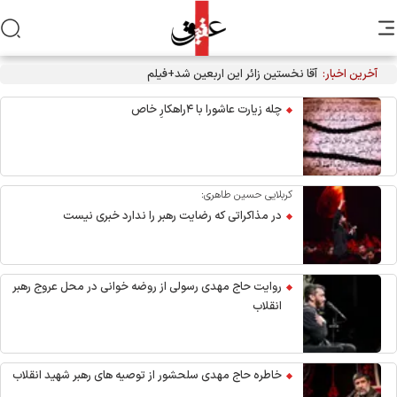
آخرین اخبار:
آقا نخستین زائر این اربعین شد+فیلم
چله زیارت عاشورا با ۴راهکارِ خاص
کربلایی حسین طاهری:
در مذاکراتی که رضایت رهبر را ندارد خبری نیست
روایت حاج مهدی رسولی از روضه خوانی در محل عروج رهبر
انقلاب
خاطره حاج مهدی سلحشور از توصیه های رهبر شهید انقلاب