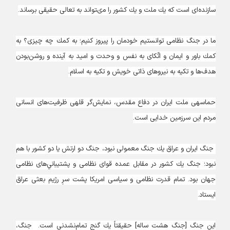
سازنده‏‌اى است كه يك ملت و يك كشور را مى‏تواند به تعالى حقيقى برساند.
ما در جنگ نظامى توانستيم خودمان را پيروز كنيم؛ به كمك چه چيزى؟ به
كمك باور و ايمان و اتّكاى به نفس و وحدت و اميد به آينده و روشن‌بودن
هدف‌ها و تكيه به نيروهاى ذاتى خويش و تكيه به اسلام.
حماسه‏ى ملت ايران در دفاع مقدس، نمايش‌گر قله‏ى ظرفيت‌هاى انسانى
مردم اين سرزمين خدايى است.
جنگ ايران و عراق يك جنگ معمولى نبود، جنگ دو ارتش يا دو كشور با هم
نبود؛ جنگ يك كشور در مقابل عمده قواى نظامى و پشتيباني‌هاى نظامى
جهان بود. تمام قدرت نظامى و سياسى امريكا پشت سرِ رژيم بعثى عراق
ايستاد.
اين جنگ [جنگ هشت ساله‏] حقيقتاً يك گنجِ تمام‌نشدنى است. جنگ،