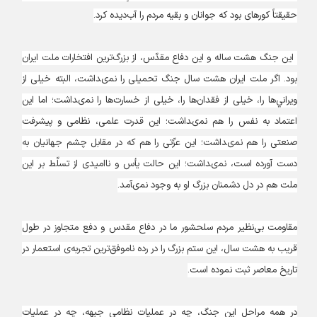
حقيقتاً كوره‏اى بود كه جوانان و بقيه مردم را آب‌ديده كرد.
اين جنگ هشت ساله و اين دفاع مقدّس، از بزرگ‌ترين افتخارات ملت ايران
بود. اگر ملت ايران هشت سال جنگ تحميلى را نمى‏داشت، البته خيلى از
ويراني‌ها را، خيلى از فقدان‌ها را، خيلى از خسارت‌ها را نمى‏داشت؛ اما اين
اعتماد به نفس را هم نمى‏داشت؛ اين قدرت علمى، نظامى و پيشرفت
صنعتى را هم نمى‏داشت؛ اين عزّتى را هم كه در مقابل چشم جهانيان به
دست آورده است، نمى‏داشت؛ اين حالت يأس و نااميدى از تسلّط بر اين
ملت هم در دل دشمنان بزرگ او به وجود نمى‏آمد.
مقاومت بى‌نظير مردم سلحشور ما در دفاع مقدس و دفع متجاوز در طول
قريب به هشت سال، اين ستم بزرگ را در رده ناموفق‌ترين تجربه‌ى استعمار در
تاريخ معاصر ثبت نموده است.
در همه مراحل اين جنگ، چه در عمليات نظامى جبهه، چه در عمليات