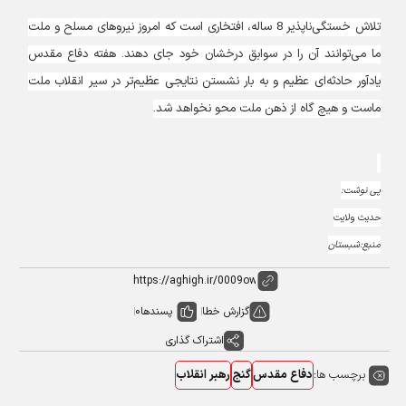
تلاش خستگى‌ناپذير 8 ساله، افتخارى است كه امروز نيروهاى مسلح و ملت
ما مى‌توانند آن را در سوابق درخشان خود جاى دهند. هفته دفاع مقدس
يادآور حادثه‌اى عظيم و به بار نشستن نتايجى عظيم‌تر در سير انقلاب ملت
ماست و هيچ گاه از ذهن ملت محو نخواهد شد.
پی نوشت:
حدیث ولایت
منبع:شبستان
گزارش خطا
پسندها
0
اشتراک گذاری
برچسب ها:
دفاع مقدس
گنج
رهبر انقلاب