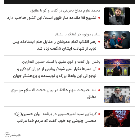
محمد غلوم مداح بحرینی در گفت و گو با عقیق:
تشییع آقا مقدمه ساز ظهور است/ این کشور صاحب دارد
عباس موزون در گفتگو با عقیق:
رهبر انقلاب تمام عمرشان را مقابل ظلم ایستادند پس
نباید از شهادت ایشان شگفت زده شد
بخش اول گفت و گوی عقیق با استاد حسین انصاریان:
آن منبرها تکرار نمی شود/ روایتی از دوران کودکی و
نوجوانی این واعظ بزرگ و نویسنده و پژوهشگر جهان
اسلام
سه نصیحت مهم حافظ در بیان حجت الاسلام موسوی
مطلق
کربلایی سید امیر‌حسینی در برنامه ایران حسین(ع):
محسن چاوشی چه خوب گفت که مردم خدا مراقب
ماست/ مردم دهن تفرقه افکنان بزنند
بیشتر