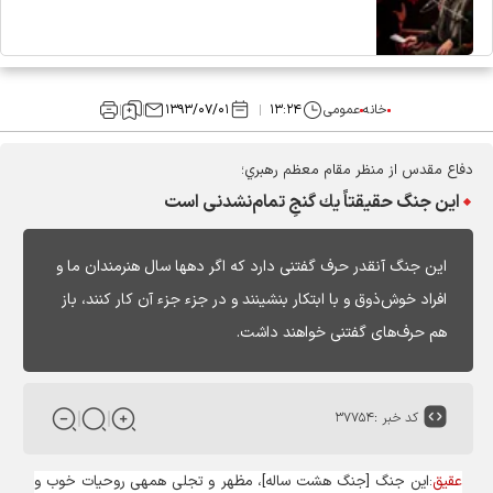
خانه
عمومی
۱۳:۲۴
۱۳۹۳/۰۷/۰۱
دفاع مقدس از منظر مقام معظم رهبري؛
اين جنگ حقيقتاً يك گنجِ تمام‌نشدنى است
اين جنگ آن‏قدر حرف گفتنى دارد كه اگر دهها سال هنرمندان ما و
افراد خوش‌ذوق و با ابتكار بنشينند و در جزء جزء آن كار كنند، باز
هم حرف‌هاى گفتنى خواهند داشت.
کد خبر :
۳۷۷۵۴
عقیق
:اين جنگ [جنگ هشت ساله‏]، مظهر و تجلى همه‏ى روحيات خوب و