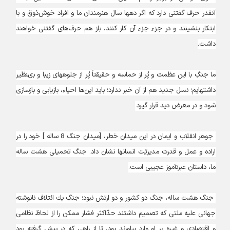
آن‏قدر حرف گفتنى دارد كه اگر دهها سال هنرمندان ما و افراد خوش‌ذوق و با
ابتكار بنشينند و در جزء جزء آن كار كنند، باز هم حرف‌هاى گفتنى خواهند
داشت.
ما جنگِ با اين عظمت و پُر از حماسه و حقيقتاً پُر از جلوه‏هاى زيبا و بى‏نظير
داشته‏ايم؛ نسل جديد هم از آن خبر ندارد؛ بايد اين‌ها احياء، بازيابى و بازسازى
شود و در معرض ديد قرار گيرد.
جوهر انقلاب و ايمان در اين ميدان خطر، [ميدان جنگ 8 ساله ] خود را در
اراده و عمل و قدرت مديريّت انسانها نشان داد. جنگ تحميلى هشت ساله
ما، داستان عبرت‏آموز عجيبى است.
جنگ هشت ساله، جنگ دو كشور و دو ارتش نبود؛ جنگِ يك ائتلاف نانوشته
جهانى عليه ملتى كه تصميم داشتند حدّاكثر فشار ممكن را از لحاظ نظامى
و اقتصادى و غيره بر او وارد بياورند بود، تا از راهى كه در پيش گرفته بود