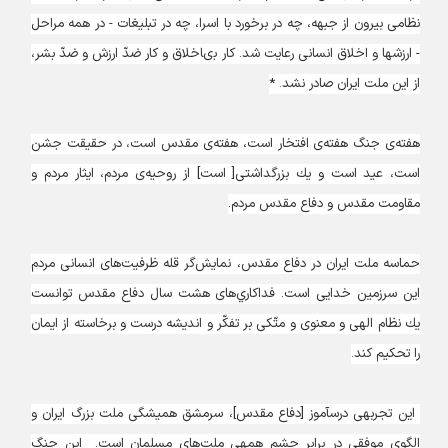
نظامى بيرون از جبهه، چه در برخورد با اسرا، چه در تبليغات - در همه مراحل
- ارزشها و اخلاق انسانى رعايت شد. كار بى‏اخلاق و كار ضدّ ارزش و ضدّ بشر،
از اين ملت ايران صادر نشد. *
هفته‌ى جنگ هفته‌ى افتخار است، هفته‌ى مقدس است، در حقيقت جشن
است، عيد است و يك بزرگداشتى[ است] از روحيه‌ى مردم، ايثار مردم و
مقاومت مقدس و دفاع مقدس مردم.
حماسه‏ ملت ايران در دفاع مقدس، نمايش‌گر قله ظرفيت‌هاى انسانى مردم
اين سرزمين خدايى است. فداكاري‌ها‌ى هشت سال دفاع مقدس‏ توانست
يك نظام الهى و معنوى و متّكى بر تفكّر و انديشه درست و برخاسته از ايمان
را تحكيم كند.
اين تجربه‏ى درس‏آموز [دفاع مقدس‏]، سرمشق هميشگى ملت بزرگ ايران و
الگوى موفقى در برابر چشم همه‏ى ملت‌هاى مسلمان است. اين جنگ