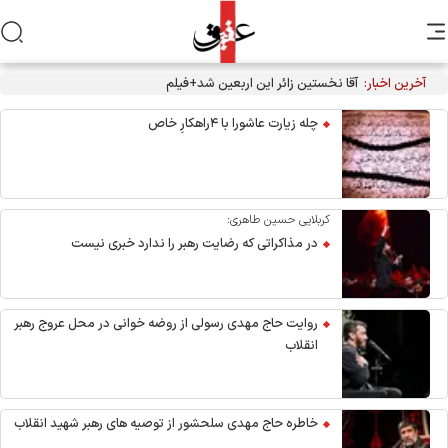
آخرین اخبار:
آقا نخستین زائر این اربعین شد+فیلم
چله زیارت عاشورا با ۴راهکارِ خاص
کربلایی حسین طاهری:
در مذاکراتی که رضایت رهبر را ندارد خبری نیست
روایت حاج مهدی رسولی از روضه خوانی در محل عروج رهبر
انقلاب
خاطره حاج مهدی سلحشور از توصیه های رهبر شهید انقلاب