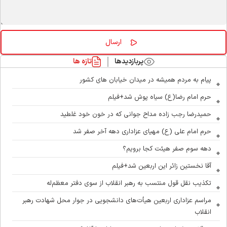
پربازدیدها
تازه ها
پیام به مردم همیشه در میدان خیابان های کشور
حرم امام رضا(ع) سیاه پوش شد+فیلم
حمیدرضا رجب زاده مداح جوانی که در خون خود غلطید
حرم امام علی (ع) مهیای عزاداری دهه آخر صفر شد
دهه سوم صفر هیئت کجا برویم؟
آقا نخستین زائر این اربعین شد+فیلم
تکذیب نقل قول منتسب به رهبر انقلاب از سوی دفتر معظم‌له
مراسم عزاداری اربعین هیأت‌های دانشجویی در جوار محل شهادت رهبر
انقلاب