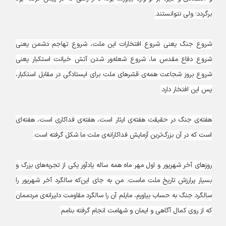
برگردد؛ ولى نتوانستند.
شروع جنگ يعنى شروع افتخارات اين ملت، شروع تهاجم دشمن يعنى
شروع دفاع مقدس ما، شروع شعله‌ور شدن آتش خيانت استكبار يعنى
شروع بروز شجاعت همه‌ى قشرهاى ملت براى ايستادگى در مقابل استكبار،
پس اين افتخار دارد.
هفته‌ى جنگ در حقيقت هفته‌ى ايثار است، هفته‌ى فداكارى است، هفته‌اى
است كه در آن بزرگ‌ترين آزمايش فداكارانه‌ى ملت ما شكل گرفته است.
روزهاى آخر شهريور و اول مهر ماه همه ساله يادآور يكى از تجربه‌هاى بزرگ و
بسيار پرارزش تاريخ ملت ماست. من به جاى اين‌كه سالگرد آخر شهريور را
سالگرد جنگ به حساب بياورم، مايلم آن را سالگرد مقاومت دليرانه‌ى مردممان
كه از روى كمال آگاهى و ايمان و شهامت انجام گرفته بنامم.