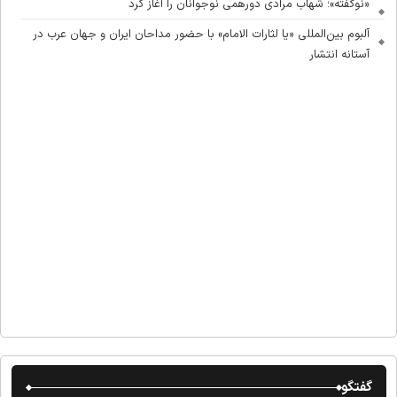
«نوگفته»؛ شهاب مرادی دورهمی نوجوانان را آغاز کرد
آلبوم بین‌المللی «یا لثارات الامام» با حضور مداحان ایران و جهان عرب در
آستانه انتشار
گفتگو