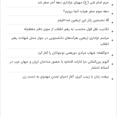
حرم امام علی (ع) مهیای عزاداری دهه آخر صفر شد
دهه سوم صفر هیئت کجا برویم؟
آقا نخستین زائر این اربعین شد+فیلم
تکذیب نقل قول منتسب به رهبر انقلاب از سوی دفتر معظم‌له
مراسم عزاداری اربعین هیأت‌های دانشجویی در جوار محل شهادت رهبر
انقلاب
«نوگفته»؛ شهاب مرادی دورهمی نوجوانان را آغاز کرد
آلبوم بین‌المللی «یا لثارات الامام» با حضور مداحان ایران و جهان عرب در
آستانه انتشار
بیعت زنان با زینب کبری؛ آغازِ احیای تمدنِ مهدوی به دستِ زن