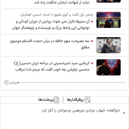
نباید از شهادت ایشان شگفت زده شد
بخش اول گفت و گوی عقیق با استاد حسین انصاریان:
آن منبرها تکرار نمی شود/ روایتی از دوران کودکی و
نوجوانی این واعظ بزرگ و نویسنده و پژوهشگر جهان
اسلام
سه نصیحت مهم حافظ در بیان حجت الاسلام موسوی
مطلق
کربلایی سید امیر‌حسینی در برنامه ایران حسین(ع):
محسن چاوشی چه خوب گفت که مردم خدا مراقب
ماست/ مردم دهن تفرقه افکنان بزنند
بیشتر
پرطرفدارها
پربحث‌ها
«نوگفته»؛ شهاب مرادی دورهمی نوجوانان را آغاز کرد