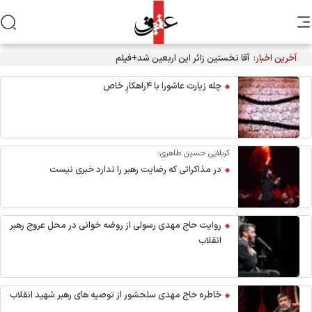
آخرین اخبار:
آقا نخستین زائر این اربعین شد+فیلم
چله زیارت عاشورا با ۴راهکارِ خاص
کربلایی حسین طاهری:
در مذاکراتی که رضایت رهبر را ندارد خبری نیست
روایت حاج مهدی رسولی از روضه خوانی در محل عروج رهبر
انقلاب
خاطره حاج مهدی سلحشور از توصیه های رهبر شهید انقلاب