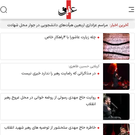
آخرین اخبار:
مراسم عزاداری اربعین هیأت‌های دانشجویی در جوار محل شهادت
رهبر انقلاب
چله زیارت عاشورا با ۴راهکارِ خاص
کربلایی حسین طاهری:
در مذاکراتی که رضایت رهبر را ندارد خبری نیست
روایت حاج مهدی رسولی از روضه خوانی در محل عروج رهبر
انقلاب
خاطره حاج مهدی سلحشور از توصیه های رهبر شهید انقلاب