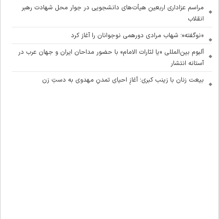
مراسم عزاداری اربعین هیأت‌های دانشجویی در جوار محل شهادت رهبر
انقلاب
«نوگفته»؛ شهاب مرادی دورهمی نوجوانان را آغاز کرد
آلبوم بین‌المللی «یا لثارات الامام» با حضور مداحان ایران و جهان عرب در
آستانه انتشار
بیعت زنان با زینب کبری؛ آغازِ احیای تمدنِ مهدوی به دستِ زن