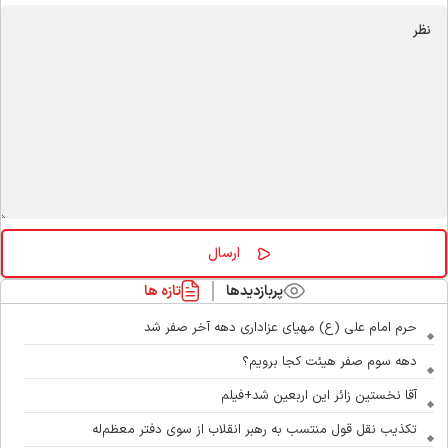
پربازدیدها
تازه ها
حرم امام علی (ع) مهیای عزاداری دهه آخر صفر شد
دهه سوم صفر هیئت کجا برویم؟
آقا نخستین زائر این اربعین شد+فیلم
تکذیب نقل قول منتسب به رهبر انقلاب از سوی دفتر معظم‌له