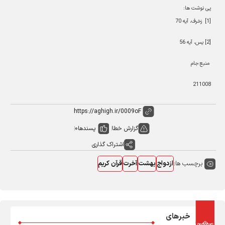
پی نوشت ها:
[1]
زخرف، آیه 70
[2]
یس، آیه
56
منبع:جام
211008
گزارش خطا
پسندها
0
اشتراک گذاری
برچسب ها:
ازدواج
بهشت
آخرت
قرآن کریم
خبرهای