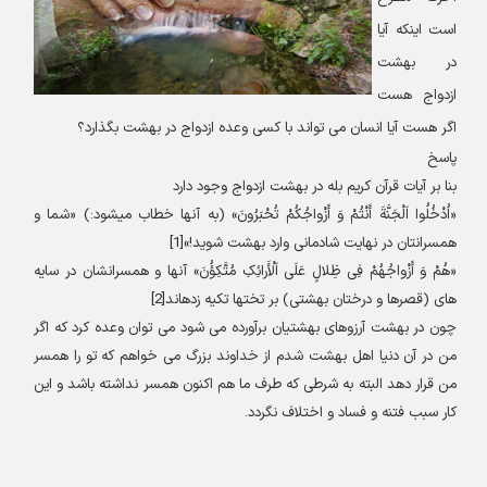
است اینکه آیا
در بهشت
ازدواج هست
اگر هست آیا انسان می تواند با کسی وعده ازدواج در بهشت بگذارد؟
پاسخ
بنا بر آیات قرآن کریم بله در بهشت ازدواج وجود دارد
«
اُدْخُلُوا اَلْجَنَّةَ أَنْتُمْ وَ أَزْواجُکُمْ تُحْبَرُونَ
» (
به آنها خطاب می‏شود:) «شما و
همسرانتان در نهایت شادمانی وارد بهشت شوید!»[1
]
«
هُمْ وَ أَزْواجُهُمْ فِی ظِلالٍ عَلَی اَلْأَرائِکِ مُتَّکِؤُنَ
»
آنها و همسرانشان در سایه
‏های (قصرها و درختان بهشتی) بر تختها تکیه زده‏اند[2
]
چون در بهشت آرزوهای بهشتیان برآورده می شود می توان وعده کرد که اگر
من در آن دنیا اهل بهشت شدم از خداوند بزرگ می خواهم که تو را همسر
من قرار دهد البته به شرطی که طرف ما هم اکنون همسر نداشته باشد و این
کار سبب فتنه و فساد و اختلاف نگردد
.