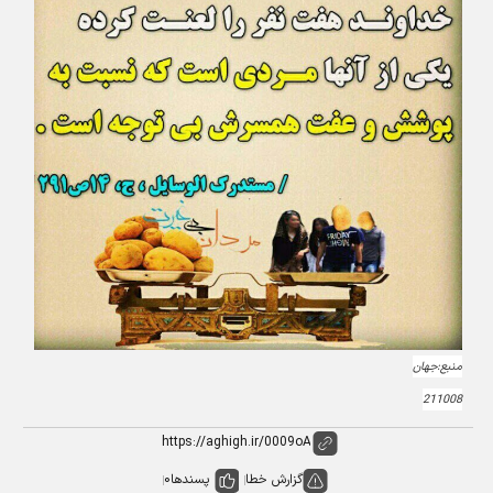
منبع:جهان
211008
گزارش خطا
پسندها
0