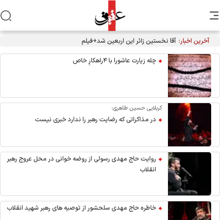
آخرین اخبار:
آقا نخستین زائر این اربعین شد+فیلم
چله زیارت عاشورا با ۴راهکارِ خاص
کربلایی حسین طاهری:
در مذاکراتی که رضایت رهبر را ندارد خبری نیست
روایت حاج مهدی رسولی از روضه خوانی در محل عروج رهبر
انقلاب
خاطره حاج مهدی سلحشور از توصیه های رهبر شهید انقلاب