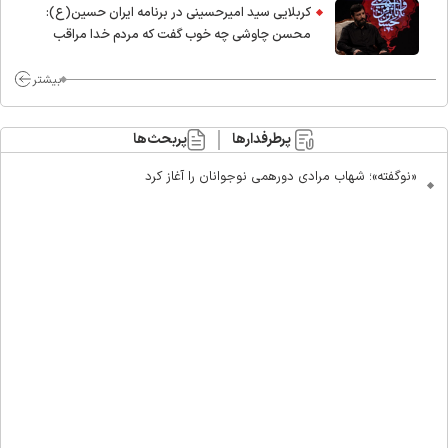
کربلایی سید امیر‌حسینی در برنامه ایران حسین(ع):
محسن چاوشی چه خوب گفت که مردم خدا مراقب
ماست/ مردم دهن تفرقه افکنان بزنند
بیشتر
پرطرفدارها
پربحث‌ها
«نوگفته»؛ شهاب مرادی دورهمی نوجوانان را آغاز کرد