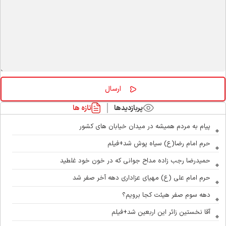
پربازدیدها
تازه ها
پیام به مردم همیشه در میدان خیابان های کشور
حرم امام رضا(ع) سیاه پوش شد+فیلم
حمیدرضا رجب زاده مداح جوانی که در خون خود غلطید
حرم امام علی (ع) مهیای عزاداری دهه آخر صفر شد
دهه سوم صفر هیئت کجا برویم؟
آقا نخستین زائر این اربعین شد+فیلم