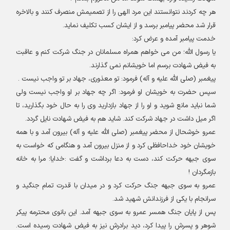
هر چه كردند نتوانستند اين مرد الهى را از تصميمش منصرف كنند و بالاخره
قرار شد محضر پيامبر برسد و از ايشان كسب تكليف نمايد
.
خدمت پيامبر آمده و عرض كرد
:
يا رسول الله؛ من مى خواهم همراه مسلمانان در جنگ شركت كنم و عاقبت
به فيض شهادت برسم اما خويشانم نمى گذارند
.
پيغمبر (صلى الله عليه و آله) فرمود
:
تو معذورى، جهاد بر تو واجب نيست
.
سپس حضرت به خويشان او فرمود
:
اگر چه جهاد بر او واجب نيست ولى
شما نبايد مانع شويد و او را از جهاد بازداريد وى را به حال خود بگذاريد، تا
اگر ميل داشت در جهاد شركت كند. شايد هم به فيض شهادت نايل گردد
.
عمرو خوشحال از محضر پيغمبر (صلى الله عليه و آله) بيرون آمد و با همه
خويشان خود خداحافظى كرد و از منزل بيرون آمد و هنگامی که خواست به
سوى جبهه حركت کند، دست به دعا برداشت و گفت
:
خدايا؛ مرا به خانه
بازمگردان
!
عمرو به سوى جبهه جنگ حركت كرد و در ميدان با قدرت تمام جنگيد و
سرانجام با يكى از فرزندانش شهيد شد
.
پس از پايان جنگ همسر عمرو به سوى جبهه آمد. اين بانوى محترمه پيكر
شوهر و پسرش را پيدا كرد، ديد برادرش نيز به فيض شهادت رسيده است.