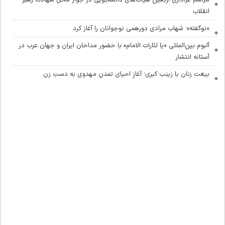
مراسم عزاداری اربعین هیأت‌های دانشجویی در جوار محل شهادت رهبر
انقلاب
«نوگفته»؛ شهاب مرادی دورهمی نوجوانان را آغاز کرد
آلبوم بین‌المللی «یا لثارات الامام» با حضور مداحان ایران و جهان عرب در
آستانه انتشار
بیعت زنان با زینب کبری؛ آغازِ احیای تمدنِ مهدوی به دستِ زن