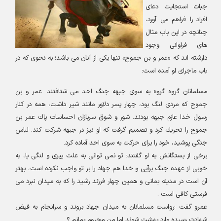
جبات استجایت دعای
افراد را فراهم می آورد،
چنانچه در این باب مثال
های فراوانی وجود
دارشته اند که «عمر و بن جموح» تنها یکی از آنان می باشد؛ به نحوی که در
باب ماجرای او آمده است:
مسلمانان گروه گروه به سوى جبهه جنگ احد مى شتافتند. عمر و بن
جموح كه مردى لنگ بود، چهار پسر دلاور مانند شير داشت، همه در كنار
رسول خدا عازم جبهه بودند. شور و شوق سربازان احساسات پاك عمر بن
جموح را تحريك كرد و تصميم گرفت كه او نيز در جبهه شركت كند. لباس
جنگى پوشيد، خود را براى حركت به سوى احد آماده كرد
.
برخى از بستگانش به او گفتند
:
تو نمى توانى به علت پيرى و لنگى پا، به
خوبى از عهده جنگ برآيى و خدا هم جهاد را بر تو واجب نكرده است، بهتر
آن است در مدينه بمانى و همين چهار فرزند رشيد را كه به ميدان نبرد مى
فرستى كافى است
.
عمرو گفت
:
رواست مسلمانان به ميدان جهاد بروند و سرانجام به فيض
شهادت رسيده وارد بهشت شوند اما من محروم بمانم ؟