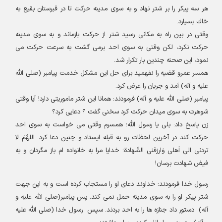
هر سه پيكر را بر شتر نهاد و به سوى مدينه حركت تا در قبرستان بقيع به
خاك بسپارد
.
وقتى در بين راه به مكانى رسيد شتر از حركت بازماند و به سوى مدينه
حركت نكرد، لكن وقتى به سوى احد برمى گشت به سرعت حركت مى
نمود، اين صحنه چندين بار تكرار شد
.
همسر عمرو قضيه را نفهميد براى حل اين مشكل خدمت پيامبر (صلى الله
عليه و آله) آمد و جريان را عرض كرد
.
پيامبر (صلى الله عليه و آله) فرمودند
:
همانا این شتر ماموريتى دارد! آيا وقتى
شوهرت به سوى ميدان حركت كرد سخنى گفت ؟ دعايى كرد؟
زن پاسخ داد: بلى يا رسول الله؛ همسرم وقتى مى خواست به سوى احد
حركت كند در آخرين لحظات رو به قبله ايستاد و چنين دعا كرد
:
اللهُمَ لا
تردنى الى اَهلى وَارزقنى الشَهادة؛ خدايا مرا به خانواده ام باز مگردان و به
فيض شهادت برسان!
رسول خدا فرمودند
:
خداوند دعاى او را مستجاب كرده است و به اين جهت
شتر پيكر او را به سوى مدينه حمل نمى كند. پس پيامبر(صلى الله عليه و
آله) دستور داد جنازه ها را به احد بردند. سپس
‍
رسول خدا (صلى الله عليه