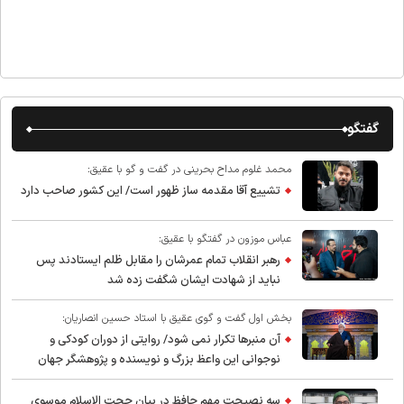
گفتگو
محمد غلوم مداح بحرینی در گفت و گو با عقیق:
تشییع آقا مقدمه ساز ظهور است/ این کشور صاحب دارد
عباس موزون در گفتگو با عقیق:
رهبر انقلاب تمام عمرشان را مقابل ظلم ایستادند پس
نباید از شهادت ایشان شگفت زده شد
بخش اول گفت و گوی عقیق با استاد حسین انصاریان:
آن منبرها تکرار نمی شود/ روایتی از دوران کودکی و
نوجوانی این واعظ بزرگ و نویسنده و پژوهشگر جهان
اسلام
سه نصیحت مهم حافظ در بیان حجت الاسلام موسوی