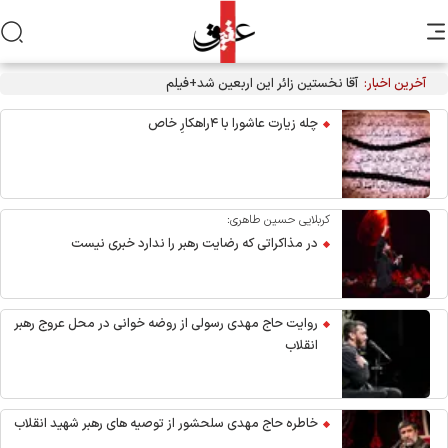
آخرین اخبار:
آقا نخستین زائر این اربعین شد+فیلم
چله زیارت عاشورا با ۴راهکارِ خاص
کربلایی حسین طاهری:
در مذاکراتی که رضایت رهبر را ندارد خبری نیست
روایت حاج مهدی رسولی از روضه خوانی در محل عروج رهبر
انقلاب
خاطره حاج مهدی سلحشور از توصیه های رهبر شهید انقلاب