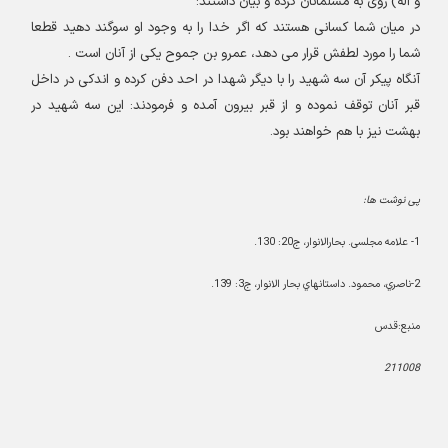
و آله) روى به مسلمانان كرده و بیان داشتند
:
در ميان شما كسانى هستند كه اگر خدا را به وجود او سوگند دهيد قطعا
شما را مورد لطفش قرار مى دهد، عمرو بن جموح يكى از آنان است
.
آنگاه پيكر آن سه شهيد را با ديگر شهدا در احد دفن كرده و اندكى در داخل
قبر آنان توقف نموده و از قبر بيرون آمده و فرمودند
:
اين سه شهيد در
بهشت نيز با هم خواهند بود
.
پی نوشت ها
:
1- علامه مجلسی. بحارالانوار، ج20: 130.
2-ناصري، محمود. داستانهاي بحار الانوار، ج3: 139.
منبع:قدس
211008