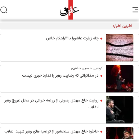
آخرین اخبار:
مراسم عزاداری اربعین هیأت‌های دانشجویی در جوار محل شهادت
رهبر انقلاب
چله زیارت عاشورا با ۴راهکارِ خاص
کربلایی حسین طاهری:
در مذاکراتی که رضایت رهبر را ندارد خبری نیست
روایت حاج مهدی رسولی از روضه خوانی در محل عروج رهبر
انقلاب
خاطره حاج مهدی سلحشور از توصیه های رهبر شهید انقلاب