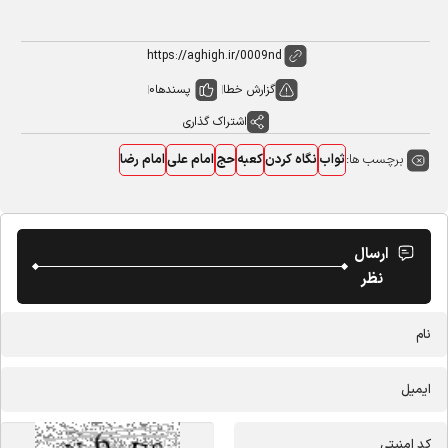
گزارش خطا
پسندها
0
اشتراک گذاری
برچسب ها:
ثواب
نگاه کردن
کعبه
حج
امام علی
امام رضا
ارسال
نظر