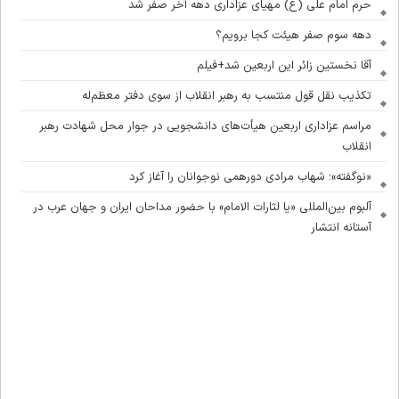
حرم امام علی (ع) مهیای عزاداری دهه آخر صفر شد
دهه سوم صفر هیئت کجا برویم؟
آقا نخستین زائر این اربعین شد+فیلم
تکذیب نقل قول منتسب به رهبر انقلاب از سوی دفتر معظم‌له
مراسم عزاداری اربعین هیأت‌های دانشجویی در جوار محل شهادت رهبر
انقلاب
«نوگفته»؛ شهاب مرادی دورهمی نوجوانان را آغاز کرد
آلبوم بین‌المللی «یا لثارات الامام» با حضور مداحان ایران و جهان عرب در
آستانه انتشار