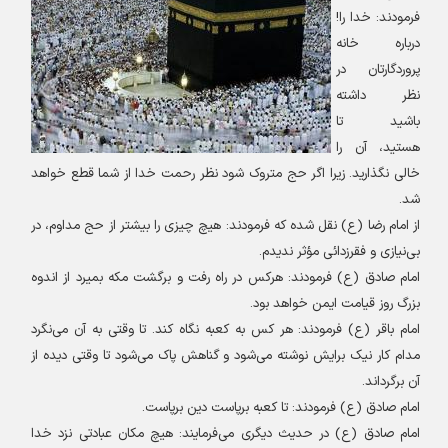
فرمودند: خدا را!
درباره خانه
پروردگارتان در
نظر داشته
باشید تا
هستید، آن را
خالی نگذارید. زیرا اگر حج متروک شود نظر رحمت خدا از شما قطع خواهد
شد
.
از امام رضا (ع) نقل شده که فرمودند: هیچ چیزی را بیشتر از حج مداوم، در
بی‌نیازی و فقرزدائی مؤثر ندیدم
.
امام صادق (ع) فرمودند: هرکس در راه رفت و برگشت مکه بمیرد از اندوه
بزرگ روز قیامت ایمن خواهد بود
.
امام باقر (ع) فرمودند: هر کس به کعبه نگاه کند. تا وقتی به آن می‌نگرد
مدام کار نیک برایش نوشته می‌شود و گناهش پاک می‌شود تا وقتی دیده از
آن برگرداند
.
امام صادق (ع) فرمودند: تا کعبه برپاست دین برپاست
.
امام صادق (ع) در حدیث دیگری می‌فرمایند: هیچ مکان عبادتی نزد خدا