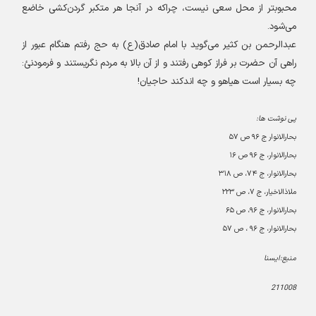
محبوبتر از محل سعی نیست، چراکه در آنجا هر متکبر گردن‌کشی خاضع
می‌شود
.
عبدالرحمن بن کثیر می‌گوید با امام صادق(ع) به حج رفتم هنگام عبور از
راهی آن حضرت بر فراز کوهی رفتند و از آن بالا به مردم نگریستند و فرمودنئ:
چه بسیار است هیاهو و چه اندکند حاجیان
!
پی نوشت ها
:
بحارالانوار ج
۹۶
ص
۵۷
بحارالانوار، ج
۹۶
ص
۱۶
بحارالانوار، ج
۷۴
، ص
۳۱۸
ملاذالاخیار، ج
۷
، ص
۲۲۳
بحارالانوار، ج
۹۶
، ص
۶۵
بحارالانوار، ج
۹۶
، ص
۵۷
منبع:ایسنا
211008