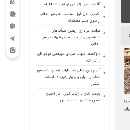
آقا نخستین زائر این اربعین شد+فیلم
تکذیب نقل قول منتسب به رهبر انقلاب
از سوی دفتر معظم‌له
مراسم عزاداری اربعین هیأت‌های
دانشجویی در جوار محل شهادت رهبر
انقلاب
«نوگفته»؛ شهاب مرادی دورهمی نوجوانان
را آغاز کرد
آلبوم بین‌المللی «یا لثارات الامام» با حضور
مداحان ایران و جهان عرب در آستانه
انتشار
بیعت زنان با زینب کبری؛ آغازِ احیای
تمدنِ مهدوی به دستِ زن
خدا
رای