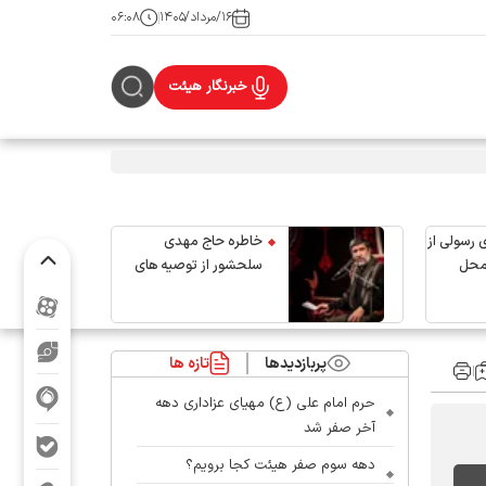
۱۶/مرداد/۱۴۰۵
۰۶:۰۸
خبرنگار هیئت
 رسولی از
خاطره حاج مهدی
محل
سلحشور از توصیه های
رهبر شهید انقلاب
پربازدیدها
تازه ها
حرم امام علی (ع) مهیای عزاداری دهه
آخر صفر شد
دهه سوم صفر هیئت کجا برویم؟