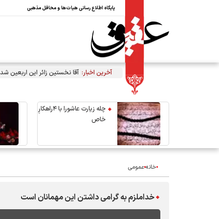
پایگاه اطلاع رسانی هیات‌ها و محافل مذهبی
آخرین اخبار:
آقا نخستین زائر این اربعین شد
چله زیارت عاشورا با ۴راهکارِ
خاص
خانه
عمومی
خداملزم به گرامی داشتن این مهمانان است