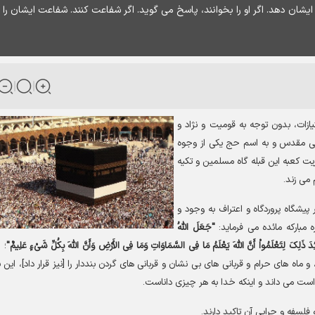
ایشان دهد. اگر او را بخوانند، پاسخ می گوید. اگر شفاعت كنند. شفاعت ایشان را
ازات، بدون توجه به قومیت و نژاد و
انی مقدس و به اسم حج یکی از وجوه
ت کعبه این قبله گاه مسلمین و تکیه
 می زند.
یشگاه پروردگاه و اعتراف به وجود و
"جَعَلَ اللّهُ
لاَئِدَ ذَلِکَ لِتَعْلَمُواْ أَنَّ اللّهَ یَعْلَمُ مَا فِی السَّمَاوَاتِ وَمَا فِی الأَرْضِ وَأَنَّ اللّهَ بِکُلِّ شَیْءٍ عَلِیمٌ"
؛ 
 و ماه های حرام و قربانی های بی نشان و قربانی های گردن بنددار را [نیز قرار داد]، این ب
 است می داند و اینکه خدا به هر چیزی داناست.
فلسفه و چرایی آن تاکید دارند.