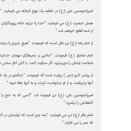
امیرالمومنین علی (ع) در خطبه یک نهج البلاغه می فرمایند: "
همان حضرت (ع) می فرمایند: "خدا را! درباره خانه پروردگارتان
از شما قطع خواهد شد."
از امام رضا (ع) نیز نقل است كه فرمودند: "هیچ چیزى را بیشتر 
امام صادق (ع) فرمودند: "حاجى و عمره‏گزار مهمان خدایند. 
شفاعت ایشان را مى‏پذیرد، اگر سكوت كنند، با آنان آغاز سخن مى
از پیامبر اکرم (ص ) روایت شده که فرمودند: "جنگجو در راه خ
آنها پذیرفتند، و از او درخواست کردند و به آنها عطا نمود."
امیرالمومنین علی (ع) نیز فرموده اند: "کسی که به حج یا 
گناهانش را بیامرزد."
امام باقر (ع) نیز می فرمایند: "سه چیز است که ثوابشان در آخ
که عمر را می افزاید."