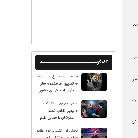
خدا
ند.
گفتگو
محمد غلوم مداح بحرینی در
ه و
گفت و گو با عقیق:
تشییع آقا مقدمه ساز
ظهور است/ این کشور
صاحب دارد
رد،
عباس موزون در گفتگو با
عقیق:
رهبر انقلاب تمام
عمرشان را مقابل ظلم
یکی
ایستادند پس نباید از
بخش اول گفت و گوی عقیق
شهادت ایشان شگفت
با استاد حسین انصاریان:
زده شد
آن منبرها تکرار نمی