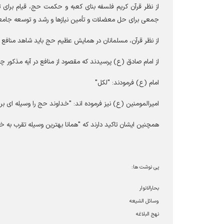
از نظر قرآن كريم فلسفه بناى كعبه و حكمت حج، قيام براى ت
جمعى براى حل معضلات و تأمين نيازها و رشد و توسعه جامع
از نظر قرآن، مسلمانان در همايش عظيم حج بايد شاهد منافع خ
از امام صادق (ع) پرسيدند كه مقصود از منافع در آيه مذكور
امام (ع) فرمودند: "لكل"
امیرالمومنین (ع) نیز فرموده اند: "خداوند حج را وسیله‏ ای 
همچنین ایشان تاکید دارند که "همانا بهترین وسیله تقرب به خد
پی نوشت ها:
بحارالانوار
وسائل الشیعه
نهج البلاغه