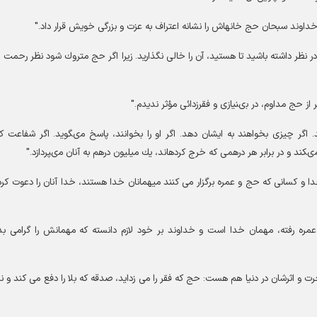
خداوند سبحان حج ‏خانه‏اش را نشانه اعتراف به عزت و بزرگی خویش قرار داد."
 در نظر داشته باشید تا هستید، آن را خالى نگذارید. زیرا اگر حج متروك شود نظر رحمت ‏
از حج مداوم، در بى‏نیازى و فقرزدائى مؤثر ندیدم."
اگر چیزى بخواهند به ایشان دهد. اگر او را بخوانند، پاسخ مى‏گوید. اگر شفاعت كن
‏كند و در برابر هر درهمى كه خرج كرده‏اند، یك میلیون درهم به آنان مى‏پردازد."
دا و کسانی که حج و عمره برگزار می کنند میهمانان خدا هستند، خدا آنان را دعوت کرد
عمره رفته، مهمان خدا است و خداوند بر خود لازم دانسته که مهمانش را گرامی بدا
رت و اثرشان در دنیا هم هست: حج که فقر را می زداید، صدقه که بلا را دفع می کند و ن