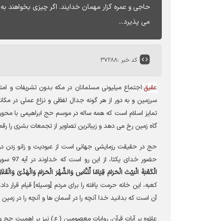
حاجى و عمره‏ گزار مهمان خدایند. اگر چیزى بخواهند به 
مى پذیرد...
کد خبر :
۳۷۲۸۸
عقیق
:
اجتماع میلیونی مسلمانان در مکه بدون تشریفات و امتی
سرزمین و به دور از هر گونه جدال لفظی و نزاع عملی در مک
تمایز اسلام است که همه ساله در موسم حج ابراهیمی با محوری
گاه زمین رخ می دهد و زیباترین تصاویر از تجمعات بشری را رقم
حج در حقیقت رزمایشی جهانی است از عبودیت و زانو زدن در پ
حضور خدای یکتا، از این رو است که خداوند در آیه 97 سوره مبارکه مائده می فرماید:
الْکَعْبَةَ الْبَیْتَ الْحَرَامَ قِیَامًا لِّلنَّاسِ وَالشَّهْرَ الْحَرَامَ وَالْهَدْیَ وَالْقَ
کعبه، این خانه حرمت یافته را برای مردم [وسیله] قیام قرار داد،
آن است که بدانید خدا آنچه را در آسمان ها و آنچه را در زمین
علاوه بر آیات قرآن، روایات معصومین (ع) نیز بر اهمیت حج و 