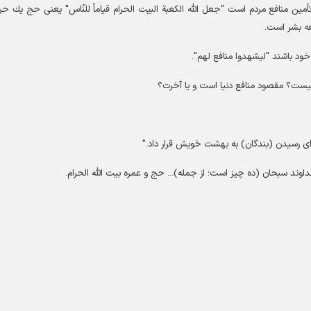
أمين منافع مردم است "جعل الله الكعبة البيت الحرام قياماً للنّاس" يعنى حج يك ح
ه بشر است.
ود باشند "ليشهدوا منافع لهم".
 چيست؟ مقصود منافع دنيا است و يا آخرت؟
برای رسیدن (بندگان) به بهشت خویش قرار داد."
اوند سبحان (ده چیز است؛ از جمله)... حج و عمره بیت اللّه‏ الحرام.