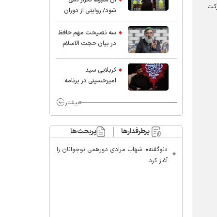
ركت
شود/ روایتی از دوران
کودکی و نوجوانی این
واعظ بزرگ و نویسنده و
سه نصیحت مهم حافظ
پژوهشگر جهان اسلام
در بیان حجت الاسلام
موسوی مطلق
کربلایی سید
امیر‌حسینی در برنامه
ایران حسین(ع):
محسن چاوشی چه
بیشتر
خوب گفت که مردم خدا
مراقب ماست/ مردم
پرطرفدارها
پربحث‌ها
دهن تفرقه افکنان بزنند
«نوگفته»؛ شهاب مرادی دورهمی نوجوانان را
آغاز کرد