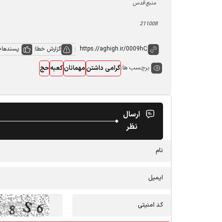
منبع:قدس
211008
گزارش خطا
پسندها
0
برچسب ها:
گرامی داشتن
مهمانان
کعبه
حج
ارسال
نظر