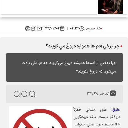
خانه
عمومی
۰۳:۳۲
۱۳۹۳/۰۷/۰۲
چرا برخي آدم ها همواره دروغ مي گويند؟
چرا بعضي از آدم‌ها هميشه دروغ مي‌گويند چه عواملي باعث
مي‌شود كه دروغ بگويند؟
کد خبر :
۳۴۷۶۷
عقیق:
هيچ انساني فطرتاً
دروغگو نيست. بلكه دروغگويي
را از محيط خود، يعني خانواده،