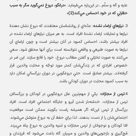
عليه و آله و سلّم ـ در اين‌باره مي‌فرمايد
:‌ «
درغگو، دروغ نمي‌گويد مگر به سبب
حقارتي كه در خود احساس مي‌كند(2)
»
3
.
نيازهاي ارضاء نشده
:
عدّه‌اي از روانشناسان معتقدند كه دروغ نشان دهندة
نيازها و تمايلات ارضاء نشدة افراد است. به هر ميزان نيازهاي ارضاء نشده در
افراد بيشتر باشد، احساس كمبود در آنان بيشتر است و چون ارضاي آن
نيازها به صورت طبيعي و واقعي نتوانسته است براي آنها محقق شود، سعي
مي‌كنند به صورت تخيّلي و گفتن مطالب دروغ، خود را قانع سازند
.
اين امر در
خصوص افرادي كه در زندگي‌شان كمتر مورد توجّه و محبّت والدين قرار
گرفته‌اند، بيشتر صادق است. حتي دروغگويي در دوران بزرگسالي امكان دارد
به سبب كمبود محبّت در دوران كودكي باشد
.
4.
ترس از مجازات
:
يكي از مهم‌ترين علل دروغگويي در كودكان و بزرگسالان
ترس از مجازات، خدشه‌دار شدن آبرو و جايگاه اجتماعي افراد است. افراد
بزرگسال از ترس اين‌كه اگر هميشه راست بگويند ممكن است موقعيت
اجتماعي‌شان را از دست بدهند، لذا براي حفظ آن به دروغ متوسّل مي‌شوند.
امّا كودكان و نوجوانان از ترس مجازات و تنبيه والدين به دروغ پناه مي‌برند.
مُچ‌گيري و بازجويي‌هاي والدين و مربيان گاه باعث مي‌شود كه فرزندان و