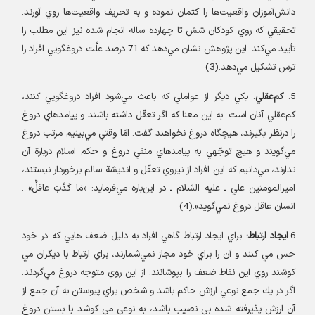
دانش‌آموزان واقعيت‌ها را كتمان نموده و به تحريف واقعيت‌ها روي آورند.
تحقيقي كه روي كودكان شش تا چهارده ساله انجام شده نيز اين مطلب را
تأييد مي‌كند. اين پژوهش نشان مي‌دهد كه 71 درصد علّت دروغگويي افراد را
ترس تشكيل مي‌دهد.(3
)
5.
كم‌عقلي
:
يكي ديگر از عواملي كه باعث مي‌شود افراد دروغگويي كنند،
كم‌عقلي آنان است. به اين معنا كه اگر تعقّل داشته باشند و پيامدهاي دروغ
را درنظر بگيرند، هيچگاه دروغ نخواهند گفت. امّا وقتي مي‌بينيم مرتب دروغ
مي‌گويند و هيچ توجّهي به پيامدهاي منفي دروغ و حكم اسلام دربارة آن
ندارند، مي‌دانيم كه اين افراد از نيروي تعقّل و انديشة سالم برخوردار نيستند،
اميرالمومنين علي ـ عليه السّلام ـ در اين‌باره مي‌فرمايد: «مَا كَذَبَ عاقلٌ» .
انسان عاقل دروغ نمي‌گويد».(4
)
6.
ايجاد ارتباط
:
براي ايجاد ارتباط گاهي افراد به دليل ضعف هايي كه در خود
حس مي كنند و آن را براي خود مجاز نمي‌شمارند، براي ارتباط با ديگران مي
كوشند روي اين نقاط ضعف را بپوشانند. از اين روي متوجه دروغ مي‌گردند.
اگر در يك جمع نوعي ارزش حاكم باشد و شخص براي پيوستن به آن جمع از
آن ارزش پذيرفته شده بي نصيب باشد، به نوعي مي كوشد با بستن دروغ