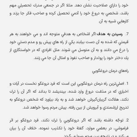
خود را داراي صلاحيت نشان دهد. مثلا اگر در جمعي مدرك تحصيلي مهم
باشد، شخصي به دروغ خود را آدمي تحصيل كرده و صاحب فكر جا بزند و
كارهايي شبيه به آن
.
7.
رسيدن به هدف
:
اگر اشخاص به هدفي متوجه اند و مي خواهند به هر
قيمتي كه شده به آن دست بيابند يكي از راه هاي پيش رو و مدم دستي خود
را درغ مي دانند و به آن متوسل مي شوند. مثل افرادي كه در خواستگاري از
يك دختر خود را پولدار و صاحب نفوذ و امثال آن جا مي زنند
.
راه‌هاي درمان دروغگويي
1.
اصلي‌ترين راه درمان دروغگويي اين است كه فرد دروغگو نخست در آيات و
اخباري كه در مذمّت دروغ وارد شده، بينديشد تا بداند كه اگر آن را ترك
نكند، هلاكت گريبان‌گيرش خواهد شد و به ياد بياورد كه شخص دروغگو به
تدريج ارزشمندي و آبرويش از بين رفته، پيش مردم رسوا خواهد شد
.
2.
توجّه داشته باشد كه اگر دروغگويي را ترك نكند، فرد دروغگو بر اثر
فراموشي، در بعضي موارد، گفتة خود را تكذيب نموده، خلاف آن را بيان
مي‌كند و در نتيجه بين مردم رسوا مي‌گردد
.