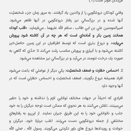
فرزندان مؤثر است.(1
)
وقتي كودكان دروغگويي را از والدين ياد گرفتند، به مرور زمان جزء شخصيّت
آنها شده و در بزرگسالي نيز رفتار دروغگويي در آنها ظاهر مي‌شود
.
اميرالمومنين علي بن ابي طالب ـ سلام الله عليهما ـ مي‌فرمايد
: «
قلب كودك
همانند زمين بكر و آماده‌اي است كه هر چه در آن كاشته شود پرورش
مي‌يابد
».
و دروغ بذري است كه توسط اطرافيان در اين زمين حاصل‌خيز
كاشته مي‌شود و با آبياري و پرورش مناسب رشد مي‌كند تا حدّي كه گاهي به
صورت يك درخت تنومند در مي‌آيد و در بزرگسالي نيز مشاهده مي‌شود
.
2.
احساس حقارت و ضعف شخصيّت
:
يكي ديگر از عواملي كه باعث مي‌شود
افراد هميشه دروغ بگويند، ضعف شخصيّت و احساس حقارتي است كه در
آنها وجود دارد
.
افرادي كه احياناً در جهات مختلف توانايي لازم را نداشته و خود را حقير
مي‌ببينند، تلاش مي‌كنند به هر نحوي كه ممكن است توجه ديگران را به خود
جلب و ناتوانايي خود را به اين طريق جبران نمايند. از اين‌رو به رفتارهاي
مختلفي از جمله دروغگويي دست مي‌زنند. اغلب دربارة خود، ديگران و
حوادث و رويدادها دروغ هاي باور نكردني مي‌گويند. رسول الله ـ صلي اللّه