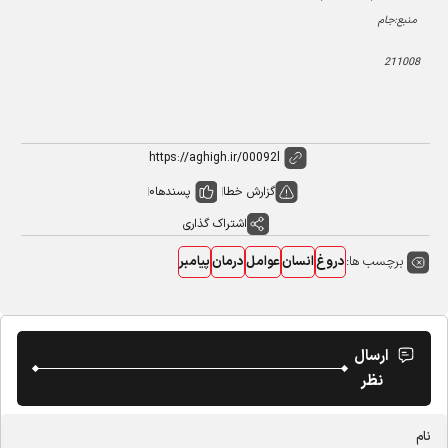
منبع:جام
211008
گزارش خطا
پسندها
0
اشتراک گذاری
برچسب ها:
دروغ
انسان
عوامل
درمان
پیامبر
ارسال
نظر