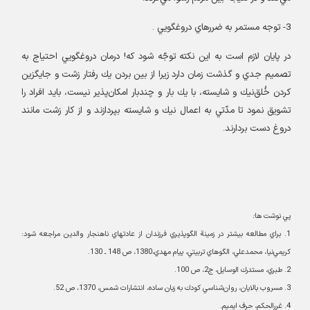
3-
توجه مستمر به ضررهاي دروغگويي
.
در پايان لازم است به اين نكته توجّه شود كه! درمان دروغگويي احتياج به
تصميم جدي و گذشت زمان دارد زيرا از بين بردن يك رفتار زشت و جايگزين
كردن خُلق‌نيك و شايسته، با يك بار و چندبار امكان‌پذير نيست، بايد افراد را
تشويق نمود تا مدّتي به اعمال نيك و شايسته بپردازند و از كار زشت مانند
دروغ دست بردارند
.
پي نوشت ها
:
1.
براي مطالعه بيشتر در زمينة الگوپذيري فرزندان از عادتهاي ناهنجار والدين مراجعه شود:
كريمي‌نيا، محمدعلي، الگوهاي تربيتي، پيام مهدي،1380، ص
148
ـ 130
.
2.
طبري، مستدرك الوسايل، ج2، ص 100
.
3.
مسروب بالايان، روان‌شناسي كودك به زبان ساده، انتشارات شمس، 1370، ص 52
.
4.
غررالحكم، حرف ايميم
.