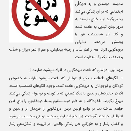
مدرسه، دوستان و به طوركلّي
اجتماعي كه در آن زندگي مي‌كند
ياد مي‌گيرد. اين خوي ناپسند به
مرور زمان تبديل به عادت شده
و گاه كل شخصيّت فرد را
پوشش مي‌دهد. بنابراين
دروغگويي افراد، هم از نظر علّت و زمينة پيدايش، و هم از نظر ميزان و شدّت
و ضعف با يكديگر متفاوت است
.
مهم ترين عواملي كه باعث دروغگويي در افراد مي‌شود عبارتند از
:
1.
الگوهاي نامناسب
:
يكي از عواملي كه باعث مي‌شود افراد، به خصوص
كودكان و نوجوانان به دروغگويي عادت كنند، وجود الگوهاي نامناسب است.
اگر در خانواده‌اي والدين يا ديگر كساني كه با كودك و نوجوان زندگي مي‌كنند
دروغ بگويند، ناخودآگاه و به طور غيرمستقيم زمينة دروغگويي را براي آنان
فراهم ساخته‌اند. در واقع اولين درس دروغگويي را فرزندان از والدين و
اطرافيان خواهند آموخت. زيرا خانواده اولين محيط تربيتي محسوب مي‌شود
و گفتار، رفتار و به طوركلي طرز زندگي والدين در تربيت و شكل‌دهي رفتار