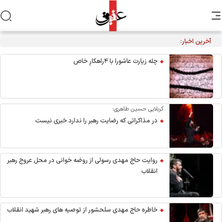
آخرین اخبار:
مراسم عزاداری اربعین هیأت‌های دانشجویی در جوار محل شهادت
رهبر انقلاب
چله زیارت عاشورا با ۴راهکارِ خاص
کربلایی حسین طاهری:
در مذاکراتی که رضایت رهبر را ندارد خبری نیست
روایت حاج مهدی رسولی از روضه خوانی در محل عروج رهبر
انقلاب
خاطره حاج مهدی سلحشور از توصیه های رهبر شهید انقلاب