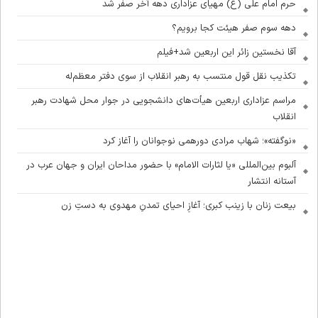
حرم امام علی (ع) مهیای عزاداری دهه آخر صفر شد
دهه سوم صفر هیئت کجا برویم؟
آقا نخستین زائر این اربعین شد+فیلم
تکذیب نقل قول منتسب به رهبر انقلاب از سوی دفتر معظم‌له
مراسم عزاداری اربعین هیأت‌های دانشجویی در جوار محل شهادت رهبر
انقلاب
«نوگفته»؛ شهاب مرادی دورهمی نوجوانان را آغاز کرد
آلبوم بین‌المللی «یا لثارات الامام» با حضور مداحان ایران و جهان عرب در
آستانه انتشار
بیعت زنان با زینب کبری؛ آغازِ احیای تمدنِ مهدوی به دستِ زن