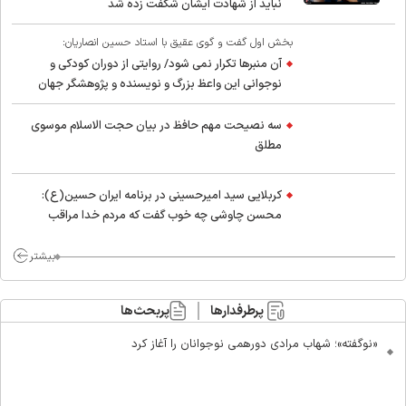
نباید از شهادت ایشان شگفت زده شد
بخش اول گفت و گوی عقیق با استاد حسین انصاریان:
آن منبرها تکرار نمی شود/ روایتی از دوران کودکی و
نوجوانی این واعظ بزرگ و نویسنده و پژوهشگر جهان
اسلام
سه نصیحت مهم حافظ در بیان حجت الاسلام موسوی
مطلق
کربلایی سید امیر‌حسینی در برنامه ایران حسین(ع):
محسن چاوشی چه خوب گفت که مردم خدا مراقب
ماست/ مردم دهن تفرقه افکنان بزنند
بیشتر
پرطرفدارها
پربحث‌ها
«نوگفته»؛ شهاب مرادی دورهمی نوجوانان را آغاز کرد