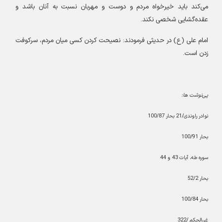
می‌کند باید خیرخواه مردم و دوست و مهربان نسبت به آنان باشد و
عقده‌گشایی شخصی نکند
.
امام علی (ع) در حدیثی فرمودند: نصیحت کردن کسی میان مردم، سرکوفت
زدن است
.
پی‌نوشت ها
:‌
نوادر راوندی/21 بحار 100/87
بحار 100/91
سوره طه، آیات 43 و 44
بحار 52/2
بحار 100/84
غررالحکم /322