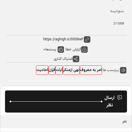
منبع:ایسنا
211008
گزارش خطا
پسندها
0
اشتراک گذاری
برچسب ها:
امر به معروف
نهی ازمنکر
آیات
قرآن
احادیث
ارسال
نظر