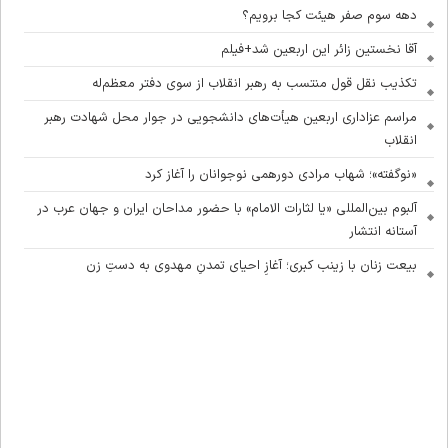
دهه سوم صفر هیئت کجا برویم؟
آقا نخستین زائر این اربعین شد+فیلم
تکذیب نقل قول منتسب به رهبر انقلاب از سوی دفتر معظم‌له
مراسم عزاداری اربعین هیأت‌های دانشجویی در جوار محل شهادت رهبر
انقلاب
«نوگفته»؛ شهاب مرادی دورهمی نوجوانان را آغاز کرد
آلبوم بین‌المللی «یا لثارات الامام» با حضور مداحان ایران و جهان عرب در
آستانه انتشار
بیعت زنان با زینب کبری؛ آغازِ احیای تمدنِ مهدوی به دستِ زن