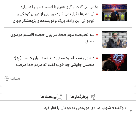
بخش اول گفت و گوی عقیق با استاد حسین انصاریان:
آن منبرها تکرار نمی شود/ روایتی از دوران کودکی و
نوجوانی این واعظ بزرگ و نویسنده و پژوهشگر جهان
اسلام
سه نصیحت مهم حافظ در بیان حجت الاسلام موسوی
مطلق
کربلایی سید امیر‌حسینی در برنامه ایران حسین(ع):
محسن چاوشی چه خوب گفت که مردم خدا مراقب
ماست/ مردم دهن تفرقه افکنان بزنند
بیشتر
پرطرفدارها
پربحث‌ها
«نوگفته»؛ شهاب مرادی دورهمی نوجوانان را آغاز کرد