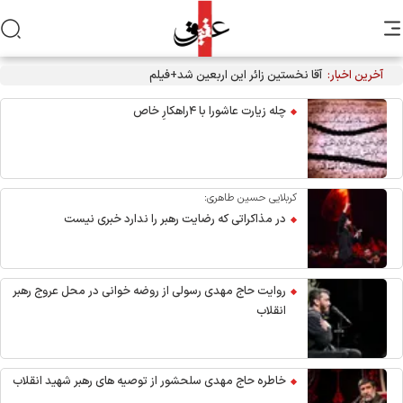
آخرین اخبار:
آقا نخستین زائر این اربعین شد+فیلم
چله زیارت عاشورا با ۴راهکارِ خاص
کربلایی حسین طاهری:
در مذاکراتی که رضایت رهبر را ندارد خبری نیست
روایت حاج مهدی رسولی از روضه خوانی در محل عروج رهبر
انقلاب
خاطره حاج مهدی سلحشور از توصیه های رهبر شهید انقلاب