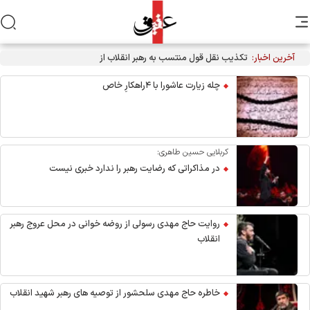
آخرین اخبار:
تکذیب نقل قول منتسب به رهبر انقلاب از سوی دفتر معظم‌له
چله زیارت عاشورا با ۴راهکارِ خاص
کربلایی حسین طاهری:
در مذاکراتی که رضایت رهبر را ندارد خبری نیست
روایت حاج مهدی رسولی از روضه خوانی در محل عروج رهبر
انقلاب
خاطره حاج مهدی سلحشور از توصیه های رهبر شهید انقلاب