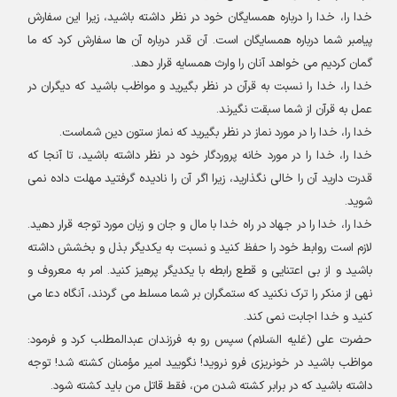
خدا را، خدا را درباره همسایگان خود در نظر داشته باشید، زیرا این سفارش
پیامبر شما درباره همسایگان است. آن قدر درباره آن ها سفارش کرد که ما
گمان کردیم می خواهد آنان را وارث همسایه قرار دهد
.
خدا را، خدا را نسبت به قرآن در نظر بگیرید و مواظب باشید که دیگران در
عمل به قرآن از شما سبقت نگیرند
.
خدا را، خدا را در مورد نماز در نظر بگیرید که نماز ستون دین شماست
.
خدا را، خدا را در مورد خانه پروردگار خود در نظر داشته باشید، تا آنجا که
قدرت دارید آن را خالی نگذارید، زیرا اگر آن را نادیده گرفتید مهلت داده نمی
شوید
.
خدا را، خدا را در جهاد در راه خدا با مال و جان و زبان مورد توجه قرار دهید.
لازم است روابط خود را حفظ کنید و نسبت به یکدیگر بذل و بخشش داشته
باشید و از بی اعتنایی و قطع رابطه با یکدیگر پرهیز کنید. امر به معروف و
نهی از منکر را ترک نکنید که ستمگران بر شما مسلط می گردند، آنگاه دعا می
کنید و خدا اجابت نمی کند
.
حضرت علی (عَلیه السَلام) سپس رو به فرزندان عبدالمطلب کرد و فرمود:
مواظب باشید در خونریزی فرو نروید
!
نگویید امیر مؤمنان کشته شد! توجه
داشته باشید که در برابر کشته شدن من، فقط قاتل من باید کشته شود
.