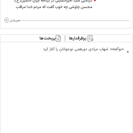
کربلایی سید امیر‌حسینی در برنامه ایران حسین(ع):
محسن چاوشی چه خوب گفت که مردم خدا مراقب
ماست/ مردم دهن تفرقه افکنان بزنند
بیشتر
پرطرفدارها
پربحث‌ها
«نوگفته»؛ شهاب مرادی دورهمی نوجوانان را آغاز کرد