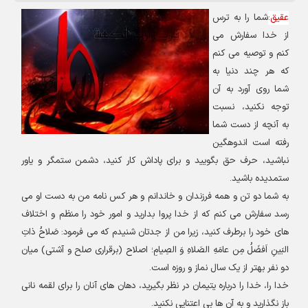
عقیق
:
شما را به ترس
از خدا سفارش می
کنم و توصیه می کنم
که هر چند دنیا به
شما روی آورد به آن
توجه نکنید، نسبت
به آنچه از دست شما
رفته است اندوهگین
نباشید، حرف حق بگویید و برای پاداش کار کنید، دشمن ستمگر و یاور
ستمدیده باشید
.
به شما دو تن و همه فرزندان و خاندانم و هر کس نامه من به دست او می
رسد سفارش می کنم که از خدا پروا بدارید و امور خود را منظم و اختلاف
های خود را برطرف کنید، زیرا من از جدتان شنیدم که می فرمود: صَلاحُ ذاتِ
البَینِ اَفضَلُ مِن عامَهِ الصَلاهِ وَ الصِیامِ؛ اصلاح (برقراری صلح و آشتی) میان
دو نفر بهتر از یک سال نماز و روزه است
.
خدا را، خدا را درباره یتیمان در نظر بگیرید، دهان های آنان را برای لقمه نانی
باز نگذارید و به آن ها بی اعتنایی نکنید
.