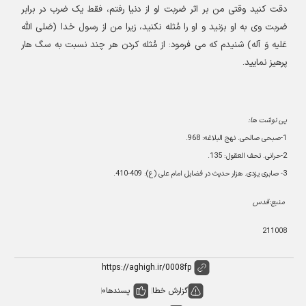
دقت کنید وقتی من بر اثر ضربت او از دنیا رفتم، فقط یک ضرب در برابر
ضربت وی به او بزنید و او را مُثله نکنید، زیرا من از رسول خدا (صَلى الله
عَلیه وَ آله) شنیدم که می فرمود: از مُثله کردن هر چند نسبت به سگ هار
پرهیز نمایید
.
پی نوشت ها:
1-
صبحی صالحی. نهج البلاغه: 968
.
2-
حرانی. تحف العقول: 135
.
3-
صابری یزدی. هزار حدیث در فضای
ل امام علی (ع): 409-410
.
منبع:قدس
211008
گزارش خطا
پسندها
0