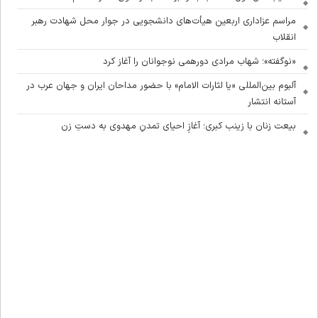
مراسم عزاداری اربعین هیأت‌های دانشجویی در جوار محل شهادت رهبر
انقلاب
«نوگفته»؛ شهاب مرادی دورهمی نوجوانان را آغاز کرد
آلبوم بین‌المللی «یا لثارات الامام» با حضور مداحان ایران و جهان عرب در
آستانه انتشار
بیعت زنان با زینب کبری؛ آغازِ احیای تمدنِ مهدوی به دستِ زن