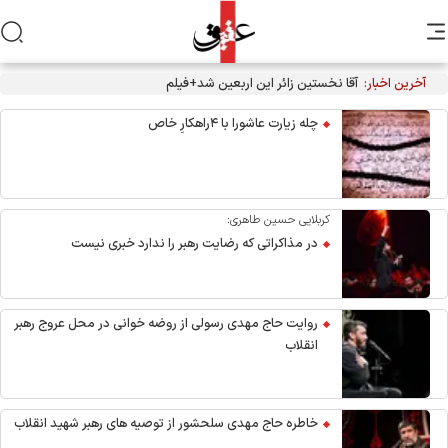
آخرین اخبار:
آقا نخستین زائر این اربعین شد+فیلم
چله زیارت عاشورا با ۴راهکارِ خاص
کربلایی حسین طاهری:
در مذاکراتی که رضایت رهبر را ندارد خبری نیست
روایت حاج مهدی رسولی از روضه خوانی در محل عروج رهبر
انقلاب
خاطره حاج مهدی سلحشور از توصیه های رهبر شهید انقلاب