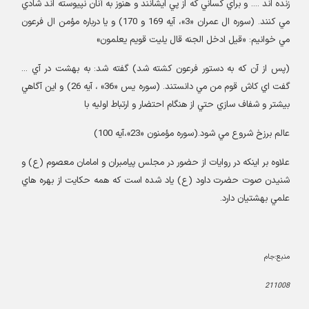
زنده اند .... و براي کساني که از پي ايشانند و هنوز به آنان نپيوسته اند شادي
مي کنند. (سوره ال عمران «3»، آيه 169 و 170) و يا درباره مؤمن ال فرعون
مي خوانيم: «قيل ادخل الجنه قال يليت قويم يعلمون
»
(
پس از آن که به دستور فرعون کشته شد) گفته شد: به بهشت در آي ...
گفت اي کاش قوم من مي دانستند. (سوره يس «36» ، آيه 26) و اين آگاهي
بيشتر و شفاف سازي حتي از هنگام احتضار و ارتباط اوليه با
عالم برزخ شروع مي شود.(سوره مؤمنون «23»،آيه 100
)
علاوه بر اينکه در روايات از حضور در مجلس پيامبران و امامان معصوم (ع) و
شنيدن صوت حضرت داود (ع) ياد شده است که همه حکايت از بهره هاي
علمي بهشتيان دارد
.
منبع:جام
211008