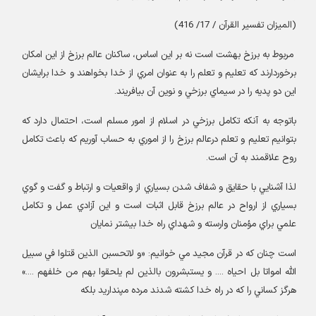
(
الميزان تفسير القرآن / 17/ 416
)
مربوط به برزخ بهشت است نه بر اين اساس، ساکنان عالم برزخ از اين امکان
برخوردارند که تعليم و تعلم را به عنوان امري از خدا بخواهند و خدا برايشان
اين دو پديه را در سيماي برزخي و نوين آن بيافريند
.
باتوجه به آنکه تکامل برزخي در اسلام از امور مسلم است، احتمال دارد که
بتوانيم تعليم و تعلم درعالم برزخ را از اموري به حساب آوريم که باعث تکامل
روح علاقمند به آن است
.
لذا آشنايي با حقايق و شفاف شدن بسياري از واقعيات و ارتباط و گفت و گوي
بسياري از ارواح در عالم برزخ قابل اثبات است و اين آزادي عمل و تکامل
علمي براي مؤمنان وارسته و شهداي راه خدا بيشتر نمايان
است چنان که در قرآن مجيد مي خوانيم: «و لاتحسبن الذين قتلوا في سبيل
الله امواتا بل احياه .... و يستبشرون بالذين لم يلحقوا بهم من خلفهم ....»
هرگز کساني را که در راه خدا کشته شدند مرده مپنداريد بلکه