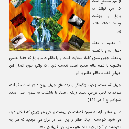
از امور ممکني است
که مي تواند در
برزخ و بهشت
وجود داشته باشد
زيرا
:
1-
تعليم و تعلم
جهان برزخ با تعليم
و تعلم جهان مادي کاملا متفاوت است و با نظام عالم برزخ که فقط نظامي
متفاوت با نظام عالم مادي است، تناسب دارد . در واقع چون انسان اين
جهاني فقط با نظام حاکم بر اين
جهان آشناست، از درک چگونگي پديده هاي جهان برزخ عاجز است مگر آنکه
بتواند به تجرد برزخي برسد (ر.ک . معاد يا بازگشت به سوي خدا، استاد
شجاعي ج 1 ص 134
)
2-
بر اساس آيه 31 سوره فصلت، در بهشت برزخي هر چيزي که امکان دارد،
مي شود خواست . بلکه فراتر از اين خدا در قرآن مي فرمايد که هر چه
بخواهند در آنجا وجود دارد «فهم مايشاؤن فيها» ق / 35