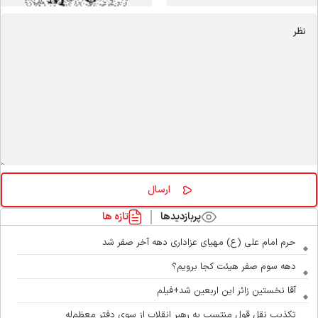
پربازدیدها
تازه ها
حرم امام علی (ع) مهیای عزاداری دهه آخر صفر شد
دهه سوم صفر هیئت کجا برویم؟
آقا نخستین زائر این اربعین شد+فیلم
تکذیب نقل قول منتسب به رهبر انقلاب از سوی دفتر معظم‌له