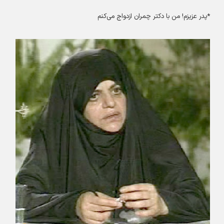
*پدر عزیزم! من با دکتر چمران ازدواج می‌کنم