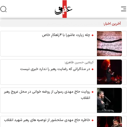
آخرین اخبار:
تکذیب نقل قول منتسب به رهبر انقلاب از سوی دفتر معظم‌له
چله زیارت عاشورا با ۴راهکارِ خاص
کربلایی حسین طاهری:
در مذاکراتی که رضایت رهبر را ندارد خبری نیست
روایت حاج مهدی رسولی از روضه خوانی در محل عروج رهبر
انقلاب
خاطره حاج مهدی سلحشور از توصیه های رهبر شهید انقلاب