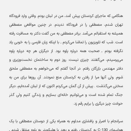
هنگامی که ماجرای کردستان پیش آمد، من در لبنان بودم. وقتی وارد فرودگاه
تهران شدم، مصطفی را در فرودگاه ندیدم. در چنین مواقعی مصطفی
همیشه به استقبالم می‌آمد. برادر مصطفی به من گفت دکتر به مسافرت رفته
است. شب که تلویزیون را تماشا می‌کردم ـ با اینکه زبان فارسی را به خوبی یاد
نگرفته بودم ـ صحبت همه درباره پاوه بود. از دیگران هر چه درباره پاوه
می‌پرسیدم، می‌گفتند چیزی نیست. روز دوم به ساختمان نخست‌وزیری و
دفتر مهندس بازرگان رفتم. در آنجا گفتم که می‌خواهم به مصطفی ملحق
شوم. ولی آنها مرا از رفتن به کردستان منع نمودند. آن روزها برای من به
سختی می‌گذشت . پیش از آن گمان می‌کردم اکنون که از لبنان آمده‌ایم، دیگر
جنگ تمام شده است و می‌توانیم خانه‌ای بسازیم و زندگی کنیم ولی گذر
حوادث چیز دیگری را برایم رقم زد.
سرانجام با اصرار و پافشاری مداوم به همراه یکی از دوستان مصطفی با یک
هواپیمای C-130 به کردستان رفتم و بعد با هلیکوپتر به پاوه منتقل شدم ـ