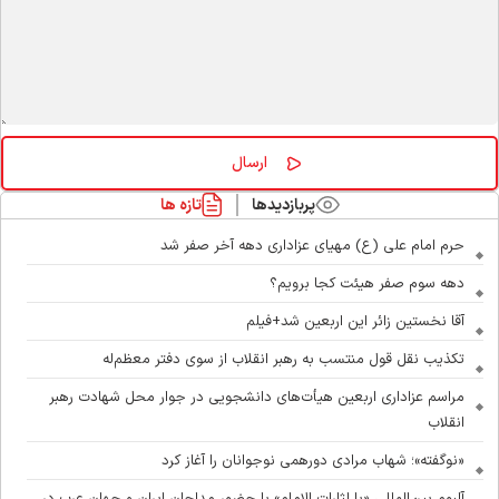
پربازدیدها
تازه ها
حرم امام علی (ع) مهیای عزاداری دهه آخر صفر شد
دهه سوم صفر هیئت کجا برویم؟
آقا نخستین زائر این اربعین شد+فیلم
تکذیب نقل قول منتسب به رهبر انقلاب از سوی دفتر معظم‌له
مراسم عزاداری اربعین هیأت‌های دانشجویی در جوار محل شهادت رهبر
انقلاب
«نوگفته»؛ شهاب مرادی دورهمی نوجوانان را آغاز کرد
آلبوم بین‌المللی «یا لثارات الامام» با حضور مداحان ایران و جهان عرب در