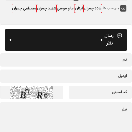
برچسب ها:
غاده چمران
لبنان
امام موسی
شهید چمران
مصطفی چمران
ارسال
نظر