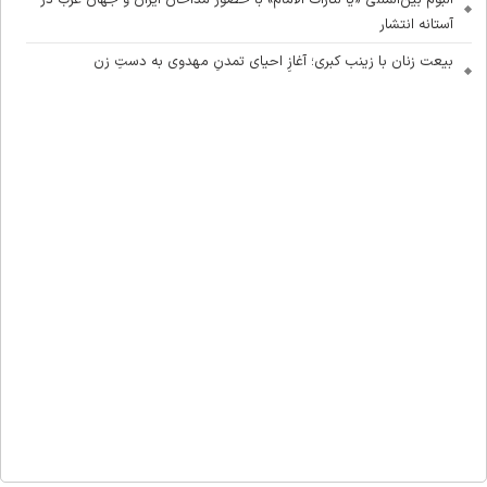
آستانه انتشار
بیعت زنان با زینب کبری؛ آغازِ احیای تمدنِ مهدوی به دستِ زن