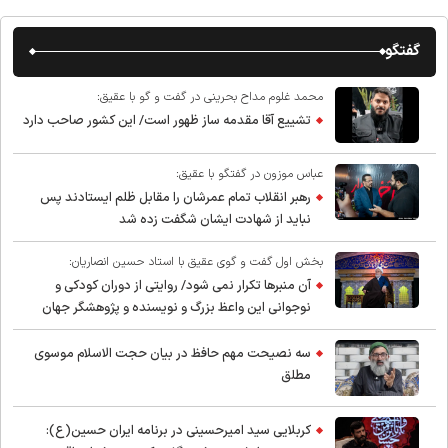
گفتگو
محمد غلوم مداح بحرینی در گفت و گو با عقیق:
تشییع آقا مقدمه ساز ظهور است/ این کشور صاحب دارد
عباس موزون در گفتگو با عقیق:
رهبر انقلاب تمام عمرشان را مقابل ظلم ایستادند پس
نباید از شهادت ایشان شگفت زده شد
بخش اول گفت و گوی عقیق با استاد حسین انصاریان:
آن منبرها تکرار نمی شود/ روایتی از دوران کودکی و
نوجوانی این واعظ بزرگ و نویسنده و پژوهشگر جهان
اسلام
سه نصیحت مهم حافظ در بیان حجت الاسلام موسوی
مطلق
کربلایی سید امیر‌حسینی در برنامه ایران حسین(ع):