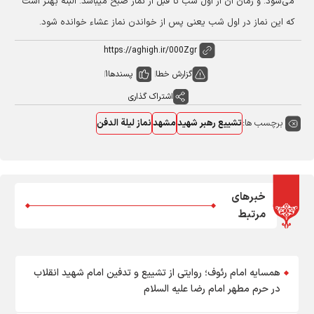
می‌شود. و زمان آن از اول شب تا قبل از نماز صبح میباشد. البته بهتر است
که این نماز در اول شب یعنی پس از خواندن نماز عشاء خوانده شود.
گزارش خطا
پسندها
1
اشتراک گذاری
برچسب ها:
تشییع رهبر شهید
مشهد
نماز لیلة الدفن
خبرهای
مرتبط
همسایه امام رئوف؛ روایتی از تشییع و تدفین امام شهید انقلاب
در حرم مطهر امام رضا علیه السلام