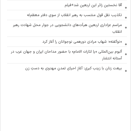
آقا نخستین زائر این اربعین شد+فیلم
تکذیب نقل قول منتسب به رهبر انقلاب از سوی دفتر معظم‌له
مراسم عزاداری اربعین هیأت‌های دانشجویی در جوار محل شهادت رهبر
انقلاب
«نوگفته»؛ شهاب مرادی دورهمی نوجوانان را آغاز کرد
آلبوم بین‌المللی «یا لثارات الامام» با حضور مداحان ایران و جهان عرب در
آستانه انتشار
بیعت زنان با زینب کبری؛ آغازِ احیای تمدنِ مهدوی به دستِ زن