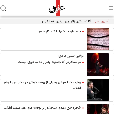
آخرین اخبار:
آقا نخستین زائر این اربعین شد+فیلم
چله زیارت عاشورا با ۴راهکارِ خاص
کربلایی حسین طاهری:
در مذاکراتی که رضایت رهبر را ندارد خبری نیست
روایت حاج مهدی رسولی از روضه خوانی در محل عروج رهبر
انقلاب
خاطره حاج مهدی سلحشور از توصیه های رهبر شهید انقلاب