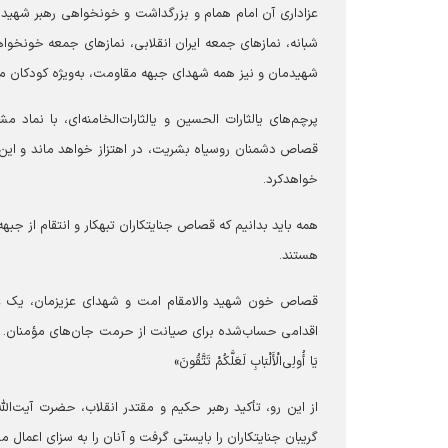
عزاداری آن امام همام و بزرگداشت و خونخواهی رهبر شهیدم
شبانه، نمازهای جمعه ایران انقلابی، نمازهای جمعه خونخواهی
شهیدمان و نیز همه شهدای جبهه مقاومت، به‌ویژه کودکان م
پرچم‌های یالثارات الحسین و یالثارات‌الخامنه‌ای، با نماد
قصاص دشمنان روسیاه بشریت، در اهتزاز خواهد ماند و ای
خواهدکرد.
همه باید بدانیم که قصاص جنایتکاران تبهکار و انتقام از جبه
هستند.
قصاص خون شهید والامقام امت و شهدای عزیزمان، یک ع
اقدامی حساب‌شده برای صیانت از حرمت جان‌های مؤمنان. همان 
یَا أُولِی‌الْأَلْبَابِ لَعَلَّکُمْ تَتَّقُونَ»
از این رو، تأکید رهبر حکیم و مقتدر انقلاب، حضرت آیت‌ا
گریبان جنایتکاران را بایستی گرفت و آنان را به سزای اعما