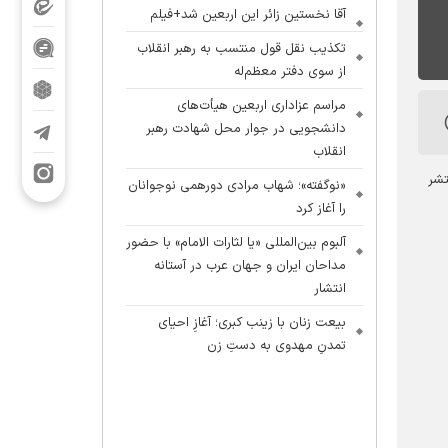
آقا نخستین زائر این اربعین شد+فیلم
تکذیب نقل قول منتسب به رهبر انقلاب
از سوی دفتر معظم‌له
مراسم عزاداری اربعین هیأت‌های
دانشجویی در جوار محل شهادت رهبر
انقلاب
تشر
«نوگفته»؛ شهاب مرادی دورهمی نوجوانان
را آغاز کرد
آلبوم بین‌المللی «یا لثارات الامام» با حضور
مداحان ایران و جهان عرب در آستانه
انتشار
بیعت زنان با زینب کبری؛ آغازِ احیای
تمدنِ مهدوی به دستِ زن