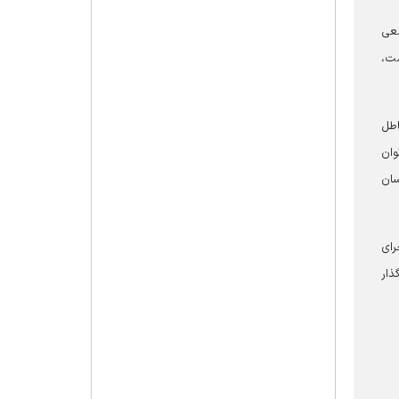
معی
مت،
اطل
وان
سان
رای
ذار