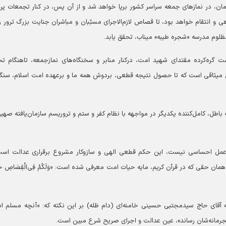
ان، در نمازهای جمعه سراسر کشور برپا خواهد شد و از آن پس، در کنار تجمعات پر
 و انتقام خواهد بود، تا قصاص لازم‌الاجرای مسبّبان و مباشران جنایت بزرگ ترور ر
ظلوم مدرسه «شجره طیبه» میناب، تحقق یابد.
 مشت گره‌کرده مقتدای شهید امت، درکنار منابر و سخنگاه‌های نمازجمعه، تاهنگام ت
ن میثاقی است که تا حصول نتیجه قطعی، بردوش همه ما و برعهده امت اسلام، سنگ
ه باطل، کامل‌کننده یکدیگر در مواجهه با نظام کفر و ستم و تروریسم سازمان‌یافته صهی
مل احساسی نیست، این حکم قطعی الهی و سازوکار مشروع برقراری عدالت است
حقی که در قرآن کریم، مایه حیات امت معرفی شده است: «وَلَکُمْ فِی‌الْقِصَاصِ حَیَ
لله آقای حاج سیدمجتبی حسینی خامنه‌ای (دام ظله) بر این نکته که: «آنچه مسلم 
ل مجرمانه‌شان رساند»، عین عدالت و اجرای صریح شرع مبین است.