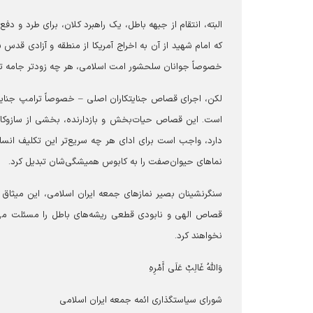
البته، انتقام از جبهه باطل، یک راهبرد کلان، برای طرد و 
که امام شهید از آن به اخراج آمریکا از منطقه و آزادی قد
خصوصاً جوانان سلحشور امت اسلامی، هر چه زودتر جامه ت
لکن، اجرای قصاص جنایتکاران اصلی – خصوصاً ترامپ جنایت
است. این قصاص حیات‌بخش و بازدارنده، بخشی از سازوکار
دارد، واجب است برای ادای هر چه سریع‌تر این تکلیف انسانی
نماهای حیوان‌صفت را به کابوس همیشگی‌شان تبدیل کرد.
سنگرنشینان بصیر نمازهای جمعه ایران اسلامی، این میثاق 
قصاص الهی و نابودی قطعی ریشه‌های باطل را مسئلت می‌
نخواهند کرد.
وَاللّهُ غَالِبٌ عَلَی أَمْرِهِ
شورای سیاستگذاری ائمه جمعه ایران اسلامی