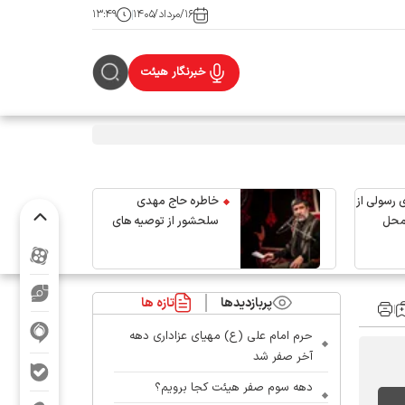
۱۶/مرداد/۱۴۰۵
۱۳:۴۹
خبرنگار هیئت
 رسولی از
خاطره حاج مهدی
محل
سلحشور از توصیه های
رهبر شهید انقلاب
پربازدیدها
تازه ها
حرم امام علی (ع) مهیای عزاداری دهه
آخر صفر شد
دهه سوم صفر هیئت کجا برویم؟