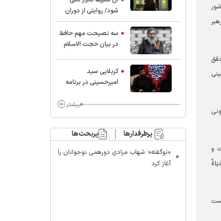
شور
شود/ روایتی از دوران
هبر
کودکی و نوجوانی این
واعظ بزرگ و نویسنده و
سه نصیحت مهم حافظ
پژوهشگر جهان اسلام
در بیان حجت الاسلام
موسوی مطلق
حقق
کربلایی سید
ینی
امیر‌حسینی در برنامه
ایران حسین(ع):
محسن چاوشی چه
بیشتر
ونی
خوب گفت که مردم خدا
مراقب ماست/ مردم
پرطرفدارها
پربحث‌ها
دهن تفرقه افکنان بزنند
 و
«نوگفته»؛ شهاب مرادی دورهمی نوجوانان را
اةٌ
آغاز کرد
است