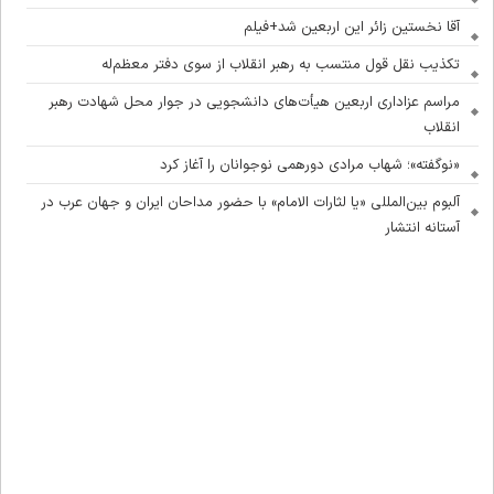
آقا نخستین زائر این اربعین شد+فیلم
تکذیب نقل قول منتسب به رهبر انقلاب از سوی دفتر معظم‌له
مراسم عزاداری اربعین هیأت‌های دانشجویی در جوار محل شهادت رهبر
انقلاب
«نوگفته»؛ شهاب مرادی دورهمی نوجوانان را آغاز کرد
آلبوم بین‌المللی «یا لثارات الامام» با حضور مداحان ایران و جهان عرب در
آستانه انتشار