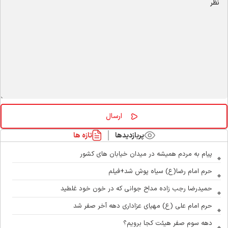
پربازدیدها
تازه ها
پیام به مردم همیشه در میدان خیابان های کشور
حرم امام رضا(ع) سیاه پوش شد+فیلم
حمیدرضا رجب زاده مداح جوانی که در خون خود غلطید
حرم امام علی (ع) مهیای عزاداری دهه آخر صفر شد
دهه سوم صفر هیئت کجا برویم؟