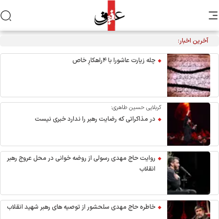
آخرین اخبار:
مراسم عزاداری اربعین هیأت‌های دانشجویی در جوار محل شهادت
رهبر انقلاب
چله زیارت عاشورا با ۴راهکارِ خاص
کربلایی حسین طاهری:
در مذاکراتی که رضایت رهبر را ندارد خبری نیست
روایت حاج مهدی رسولی از روضه خوانی در محل عروج رهبر
انقلاب
خاطره حاج مهدی سلحشور از توصیه های رهبر شهید انقلاب