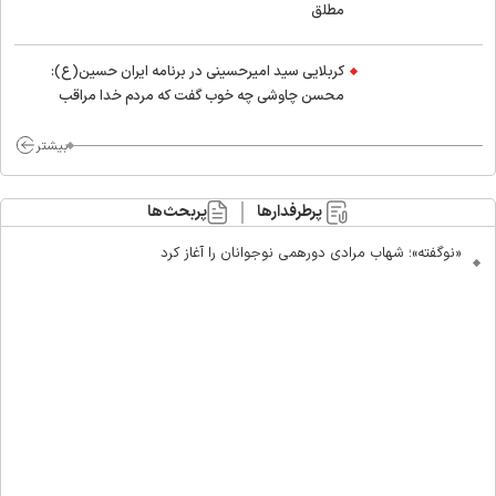
مطلق
کربلایی سید امیر‌حسینی در برنامه ایران حسین(ع):
محسن چاوشی چه خوب گفت که مردم خدا مراقب
ماست/ مردم دهن تفرقه افکنان بزنند
بیشتر
پرطرفدارها
پربحث‌ها
«نوگفته»؛ شهاب مرادی دورهمی نوجوانان را آغاز کرد